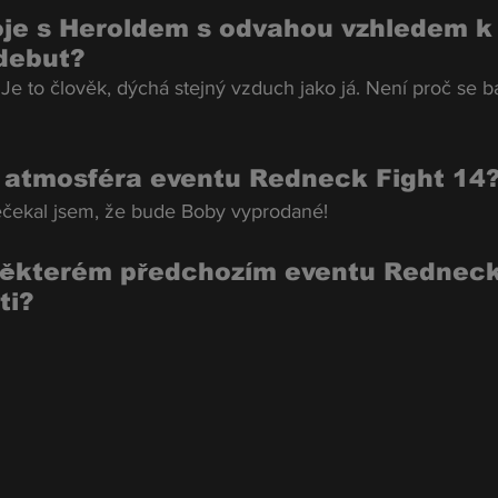
je s Heroldem s odvahou vzhledem k
 debut?
e to člověk, dýchá stejný vzduch jako já. Není proč se bá
í atmosféra eventu Redneck Fight 14
ečekal jsem, že bude Boby vyprodané!
 některém předchozím eventu Redneck
ti?