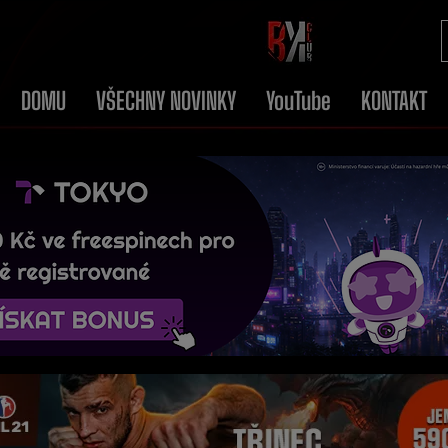
DOMU
VŠECHNY NOVINKY
YouTube
KONTAKT