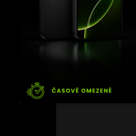
Takže Dominika
jedničku?
Uznávám! Uznávám! Do
Aktuálně je to 
averze?
Ne, není. Maximálně, že 