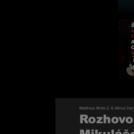
Matthew Write
2. 6.
Minut čten
Rozhovo