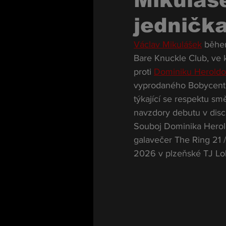
Mikuláš
jednička
Václav Mikulášek
 běhe
Bare Knuckle Club, ve 
proti 
Dominiku Heroldo
vyprodaného Bobycentra.
týkající se respektu sm
navzdory debutu v disci
Souboj Dominika Herold
galavečer The Ring 21 /
2026 v plzeňské TJ Lo