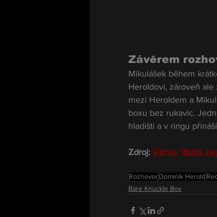
Závěrem rozho
Mikulášek během krátké
Heroldovi, zároveň ale
mezi Heroldem a Mikulá
boxu bez rukavic. Jedn
hladišti a v ringu přin
Zdroj: 
Václav "Baba Ja
Rozhovor
Dominik Herold
Red
Bare Knuckle Box