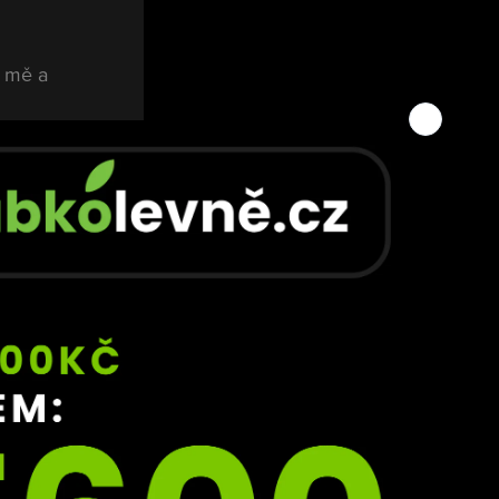
e mě a 
 