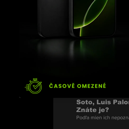
organizaci mát
Páči sa mi, ako to robí 
A ve světě?
Klasika – UFC.
Zmínil jste, ž
Áno, smerujem tam a am
svetový. Nechodím sa n
vyhrával. Všetko mám 
Aktuální žebří
Soto, Luis Pal
Znáte je?
Podľa mien ich nepozná