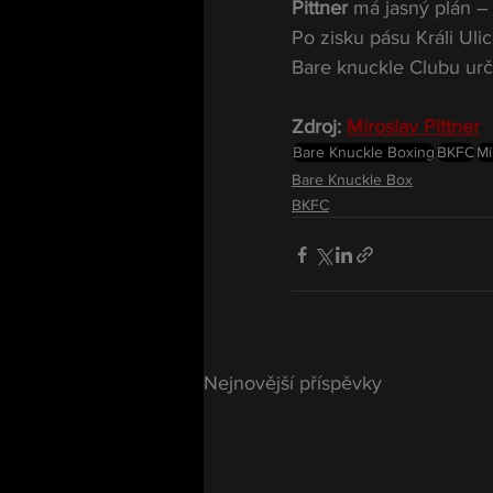
Pittner
 má jasný plán –
Po zisku pásu Králi Uli
Bare knuckle Clubu urči
Zdroj: 
Miroslav Pittner
Bare Knuckle Boxing
BKFC
Mi
Bare Knuckle Box
BKFC
Nejnovější příspěvky