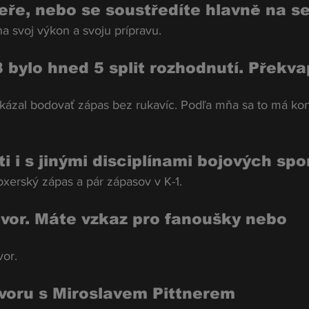
eře, nebo se soustředíte hlavně na s
a svoj výkon a svoju prípravu.
8 bylo hned 5 split rozhodnutí. Překva
kázal bodovať zápas bez rukavíc. Podľa mňa sa to má kon
 i s jinými disciplínami bojových spo
xerský zápas a pár zápasov v K-1.
ovor. Máte vzkaz pro fanoušky nebo 
vor.
voru s Miroslavem Pittnerem