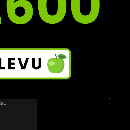
ce?
 
som 
y 
s. 