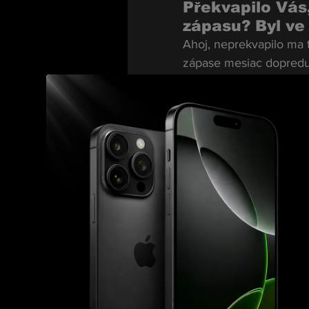
Překvapilo Vás,
zápasu? Byl ve 
Ahoj, neprekvapilo ma t
zápase mesiac dopredu, m
mi volal, že Lazebnov j
Kterých výher v
Vieš čo, ani jednej ext
len čakajú. Som na začia
Na Tapology mát
Bodonyim, Juří
s Hladunem. So
Nie, to je chybne napí
mal mať zápas, ale ten 
Kromě Králi Ul