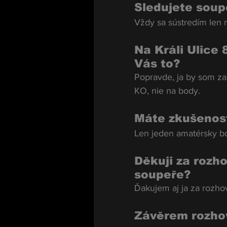
Sledujete soup
Vždy sa sústredím len n
Na Králi Ulice 
Vás to?
Popravde, ja by som za
KO, nie na body.
Máte zkušenosti
Len jeden amatérsky bo
Děkuji za rozh
soupeře?
Ďakujem aj ja za rozho
Závěrem rozho