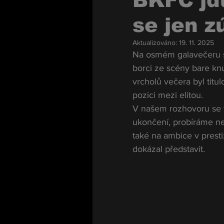
BKFC jdu
se jen z
Aktualizováno:
19. 11. 2025
Na osmém galavečeru st
borci ze scény bare kn
vrcholů večera byl titu
pozici mezi elitou.
V našem rozhovoru se v
ukončení, probíráme nej
také na ambice v presti
dokázal představit.