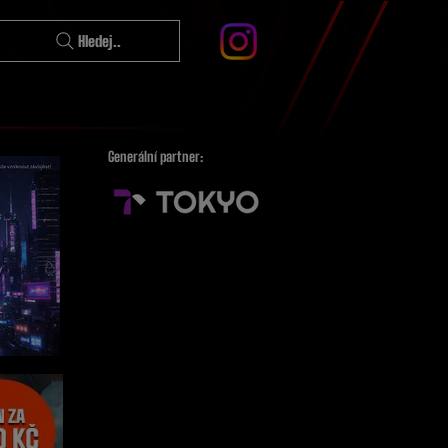
Hledej..
Generální partner: