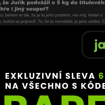
 že Juřík podvážil o 5 kg do titulovéh
hře i jiný soupeř?
o, beriem to tak, že je to jeho problém, nie môj. Vedel o 
ohol sa pripraviť. To, že to nezvládol, je jeho vizitka. Cy
e out a hľadá sa mi súper. Nakoniec to zobral Juřík.
e své kariéře si ceníte nejvíc?
ra. Beriem to zatiaľ len ako povinnú jazdu – výzvy na mňa 
tku, ale cením si, že už mám titul a spravil som si tu peči
e bilanci 4–1. Vyhrál jste nad 
kem, Gondžalou, Martoniczem a prohr
uhlasí to?
sané. Zatiaľ mám len 3 výhry a 3 knokauty. S Hladunom s
sa nakoniec neuskutočnil.
ice – kterou českou nebo slovenskou 