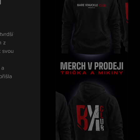
m
jtvrdší 
 z 
k svou 
 a 
řišla 