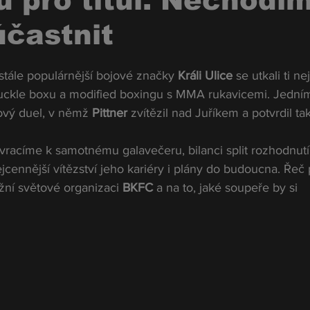
 pro titul. Nechodí
účastnit
ále populárnější bojové značky 
Králi Ulice
 se utkali ti ne
uckle boxu a modified boxingu s MMA rukavicemi. Jedním
lový duel, v němž 
Pittner
 zvítězil nad Juříkem a potvrdil ta
racíme k samotnému galavečeru, bilanci split rozhodnutí
cennější vítězství jeho kariéry i plány do budoucna. Řeč p
žní světové organizaci 
BKFC
 a na to, jaké soupeře by si 