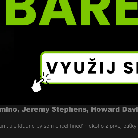
e nejraději?
Oktagon, ale rád si pozriem aj Clash.
e míříte do BKFC. Jaké jsou Vaše ambi
bície mám veľké – určite chcem získať titul, tentokrát už
ikde len zúčastňovať alebo to skúšať. Makám preto, aby 
ešte pred sebou.
ček lehké váhy BKFC: Ben Bonner, Ton
omino, Jeremy Stephens, Howard Davi
m, ale kľudne by som chcel hneď niekoho z prvej päťky.