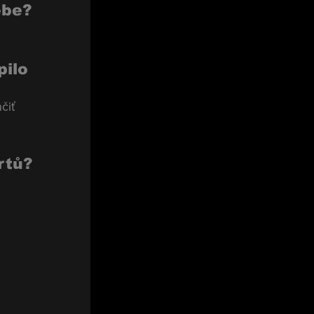
ebe?
pilo 
čiť 
rtů?