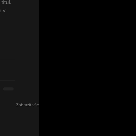
itul. 
 v 
Zobrazit vše