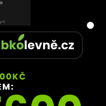
o 
ril 
ešte 
atku.
ál 
om 