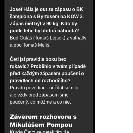
Josef Hála je out ze zápasu o BK 
šampiona s Byrtusem na KOW 3. 
Zápas měl být v 90 kg. Kdo by 
podle tebe byl dobrá náhrada?
Bud Guláš (Tomáš Lejsek) z valhally 
alebo Tomáš Meliš.
Četl jsi pravidla boxu bez 
rukavic? Proběhlo v tvém případě 
před každým zápasem poučení o 
pravidlech od rozhodčího?
Pravdu povediac - nečítal som to, 
ale vždy pred zápasom sme 
poučený, co môžme a co nie.
Závěrem rozhovoru s 
Mikulášem Pompou
Kūrdø Čavo se netají tím, že 