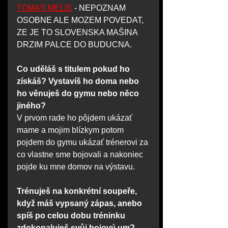
TOMAS MELIS
 - NEPOZNAM 
OSOBNE ALE MOZEM POVEDAT, 
ZE JE TO SLOVENSKA MAŠINA 
DRZIM PALCE DO BUDUCNA.
Co uděláš s titulem pokud ho 
získáš? Vystavíš ho doma nebo 
ho věnuješ do gymu nebo něco 
jiného?
V prvom rade ho pôjdem ukázať 
mame a mojim blízkym potom 
pojdem do gymu ukázať trénerovi za 
co vlastne sme bojovali a nakoniec 
pojde ku mne domov na výstavu.
Trénuješ na konkrétní soupeře, 
když máš vypsaný zápas, anebo 
spíš po celou dobu tréninku 
zdokonaluješ svůj bojový um?