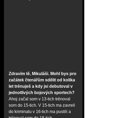
Zdravím tě, Mikuláši. Mohl bys pro 
začátek čtenářům sdělit od kolika 
let trénuješ a kdy jsi debutoval v 
jednotlivých bojových sportech?
Ahoj začal som v 13-tich trénoval 
som do 15-tich. V 15-tich ma zavreli 
do kriminalu v 16-tich ma pustili a 
trénoval som do 18-tich.