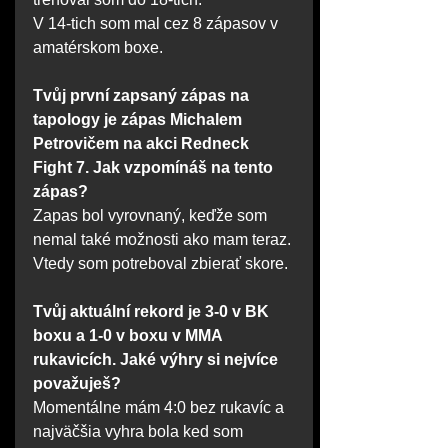
V 14-tich som mal cez 8 zápasov v 
amatérskom boxe.
Tvůj první zapsaný zápas na 
tapology je zápas Michalem 
Petrovičem na akci Redneck 
Fight 7. Jak vzpomínáš na tento 
zápas?
Zapas bol vyrovnaný, keďže som 
nemal také možnosti ako mam teraz. 
Vtedy som potreboval zbierať skore.
Tvůj aktuální rekord je 3-0 v BK 
boxu a 1-0 v boxu v MMA 
rukavicích. Jaké výhry si nejvíce 
považuješ?
Momentálne mám 4:0 bez rukavíc a 
najväčšia vyhra bola ked som 