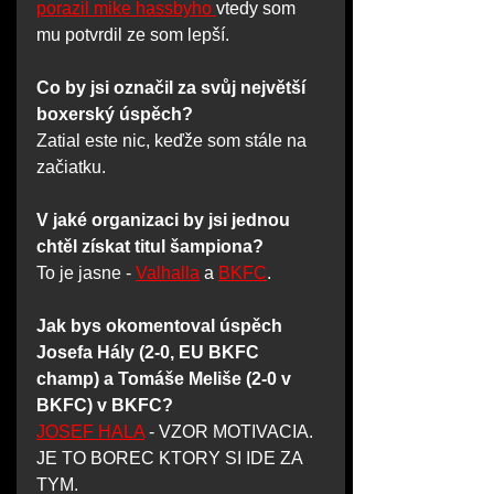
porazil mike hassbyho 
vtedy som 
mu potvrdil ze som lepší.
Co by jsi označil za svůj největší 
boxerský úspěch?
Zatial este nic, keďže som stále na 
začiatku.
V jaké organizaci by jsi jednou 
chtěl získat titul šampiona?
To je jasne - 
Valhalla
 a 
BKFC
.
Jak bys okomentoval úspěch 
Josefa Hály (2-0, EU BKFC 
champ) a Tomáše Meliše (2-0 v 
BKFC) v BKFC?
JOSEF HALA
 - VZOR MOTIVACIA. 
JE TO BOREC KTORY SI IDE ZA 
TYM. 