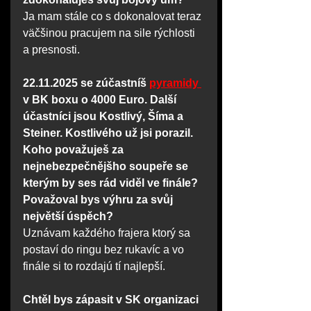
Ja mam stále co s dokonalovat teraz 
väčšinou pracujem na sile rýchlosti 
a presnosti.
22.11.2025 se zúčastníš 
pyramidy 
v BK boxu o 4000 Euro. Další 
účastníci jsou Kostlivý, Šíma a 
Steiner. Kostlivého už jsi porazil. 
Koho považuješ za 
nejnebezpečnějšho soupeře se 
kterým by ses rád viděl ve finále? 
Považoval bys výhru za svůj 
největší úspěch?
Uznávam každého frajera ktorý sa 
postaví do ringu bez rukavíc a vo 
finále si to rozdajú tí najlepší.
Chtěl bys zápasit v SK organizaci 