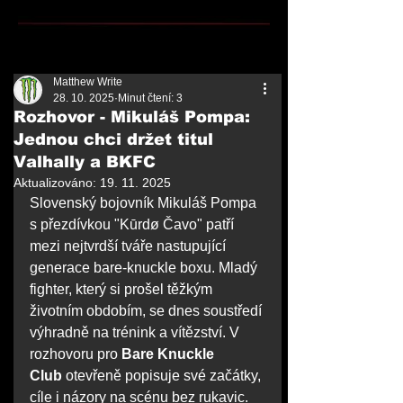
Matthew Write
28. 10. 2025
Minut čtení: 3
Rozhovor - Mikuláš Pompa:
Jednou chci držet titul
Valhally a BKFC
Aktualizováno:
19. 11. 2025
Slovenský bojovník Mikuláš Pompa 
s přezdívkou "Kūrdø Čavo" patří 
mezi nejtvrdší tváře nastupující 
generace bare-knuckle boxu. Mladý 
fighter, který si prošel těžkým 
životním obdobím, se dnes soustředí 
výhradně na trénink a vítězství. V 
rozhovoru pro 
Bare Knuckle 
Club
 otevřeně popisuje své začátky, 
cíle i názory na scénu bez rukavic.