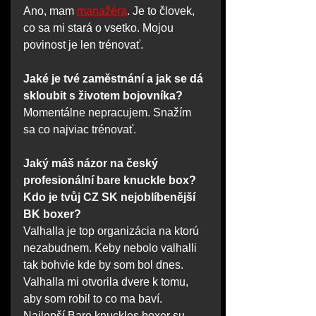
Ano, mam 
manažéra
. Je to človek, 
co sa mi stará o vsetko. Mojou 
povinost je len trénovať.
Jaké je tvé zaměstnání a jak se dá 
skloubit s životem bojovníka?
Momentálne nepracujem. Snažím 
sa co najviac trénovať.
Jaký máš názor na český 
profesionální bare knuckle box? 
Kdo je tvůj CZ SK nejoblíbenější 
BK boxer?
Valhalla je top organizácia na ktorú 
nezabudnem. Keby nebolo valhalli 
tak bohvie kde by som bol dnes. 
Valhalla mi otvorila dvere k tomu, 
aby som robil to co ma baví. 
Najlepší Bare knuckles boxer su 