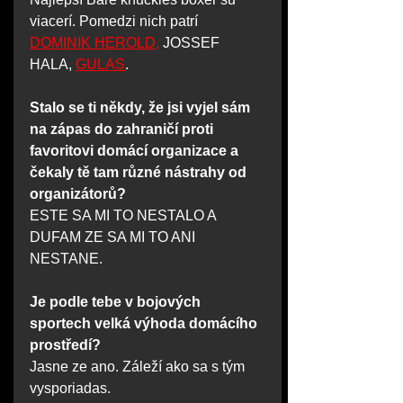
viacerí. Pomedzi nich patrí 
DOMINIK HEROLD,
 JOSSEF 
HALA, 
GULAS
.
Stalo se ti někdy, že jsi vyjel sám 
na zápas do zahraničí proti 
favoritovi domácí organizace a 
čekaly tě tam různé nástrahy od 
organizátorů?
ESTE SA MI TO NESTALO A 
DUFAM ZE SA MI TO ANI 
NESTANE.
Je podle tebe v bojových 
sportech velká výhoda domácího 
prostředí?
Jasne ze ano. Záleží ako sa s tým 
vysporiadas.