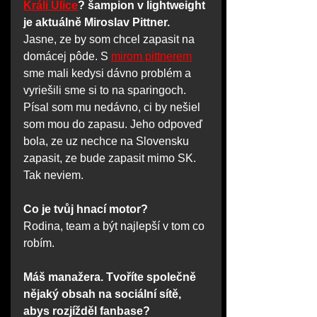
Králi Ulice
? šampion v lightweight 
je aktuálně Miroslav Pittner.
Jasne, ze by som chcel zapasit na 
domácej pôde. S 
mirom pittnerem
sme mali kedysi dávno problém a 
vyriešili sme si to na sparingoch. 
Písal som mu nedávno, ci by nešiel 
som mou do zapasu. Jeho odpoveď 
bola, ze uz nechce na Slovensku 
zapasit, ze bude zapasit mimo SK. 
Tak neviem.
Co je tvůj hnací motor?
Rodina, team a být najlepší v tom co 
robím.
Máš manažera. Tvoříte společně 
nějaký obsah na sociální sítě, 
abys rozjížděl fanbase?