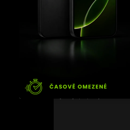
Oba mají 31 let a jsou 
vysokou úroveň fyzické 
přinese spoustu vzruše
Autor
: 
Peter
MMA
Khamzat Chimaev
Dricu
MMA
Nejnovější příspěvky