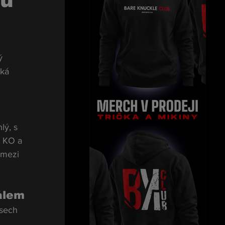
Du
ý 
ká 
lý, s 
 KO a 
 mezi 
álem
asech 
 