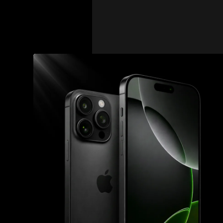
Co může rozhod
Bývalý šampion Michael
Khamzat má obrovskou s
Plessis je naopak znám
V sázce není je
Vítěz získá nejen opase
UFC. Pro Khamzata to b
šampionem, což dosud b
bude snažit potvrdit svo
Čeká nás zápas