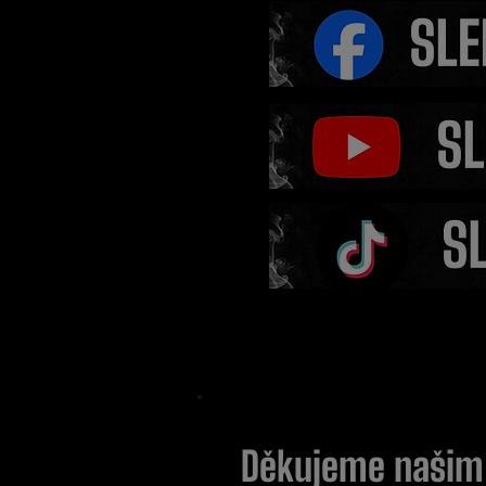
Fleury překvapil fanouš
ztrátě titulu trénuje s 
věří v jeho vítězství
Děkujeme naši