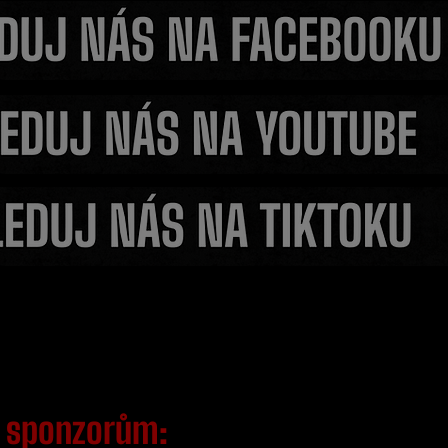
ky. Po
Rozhovor - Peter Papáček
Vémolou a
knuckle je veľmi krvavý
m
sponzorům: