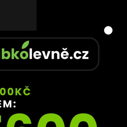
. Du 
.
í 
ivním 
e 