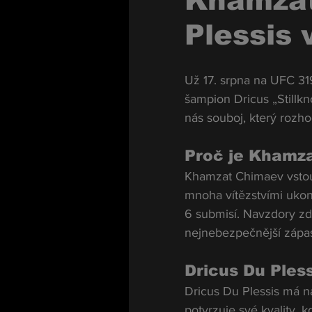
Khamzat
Plessis v
Už 17. srpna na UFC 31
šampion Dricus „Stillk
nás souboj, který rozh
Proč je Khamza
Khamzat Chimaev vstoupi
mnoha vítězstvími ukon
6 submisí. Navzdory z
nejnebezpečnější zápas
Dricus Du Ples
Dricus Du Plessis má n
potvrzuje své kvality, k