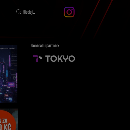
Hledej..
Generální partner: