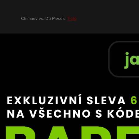
Chimaev vs. Du Plessis  
Foto
nout o vítězi?
 Bisping upozorňuje na klíčový faktor zápasu – 
kondici
. 
ílu v prvních kolech, ale často mu dochází dech později
ý svou výdrží a schopností využít slabší momenty soupeře
n titul
k, ale i možnost ovládnout jednu z nejatraktivnějších diviz
ude zároveň zkouška, zda dokáže být pravidelným a akt
ylo otázkou kvůli zdravotním komplikacím. Du Plessis s
u pozici jako stabilní a zkušený král střední váhy.
 plný napětí a tvrdých výměn