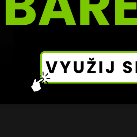
ve vrcholné formě. Jejich zápas slibuje dynamiku, techniku
připravenosti. Fanoušci se mohou těšit na souboj, který 
ní a rozhodne o budoucnosti divize.
s Du Plessis