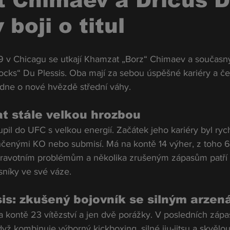
 Chimaev a Dricus 
 boji o titul
9 v Chicagu se utkají Khamzat „Borz“ Chimaev a současn
nocks“ Du Plessis. Oba mají za sebou úspěšné kariéry a če
odne o nové hvězdě střední váhy.
t stále velkou hrozbou
l do UFC s velkou energií. Začátek jeho kariéry byl rych
čenými KO nebo submisí. Má na kontě 14 výher, z toho 6
dravotním problémům a několika zrušeným zápasům patří
níky ve své váze.
sis: zkušený bojovník se silným arzen
a kontě 23 vítězství a jen dvě porážky. V posledních záp
dyž kombinuje výborný kickboxing, silné jiu-jitsu a skvělou