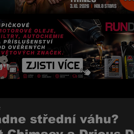
2
ádne střední váhu?