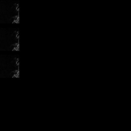
: „Bare
m športom“