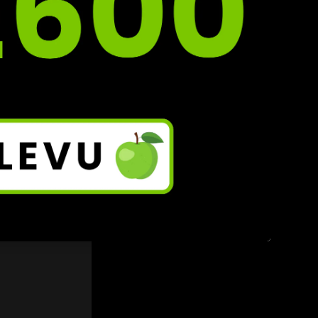
 a 
Zobrazit vše