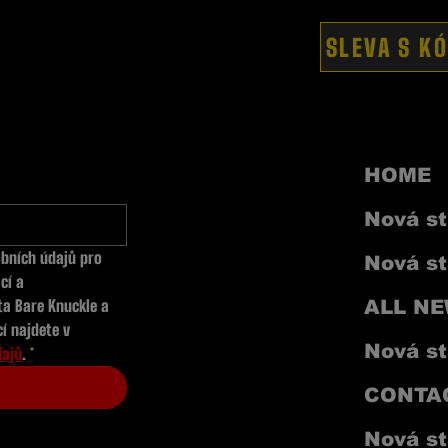
SLEVA S K
HOME
Nová st
bních údajů
 pro 
Nová st
í a 
a Bare Knuckle a 
ALL N
bojových sportů. Více informací najdete v 
Nová st
dajů
.
*
CONTA
Nová st