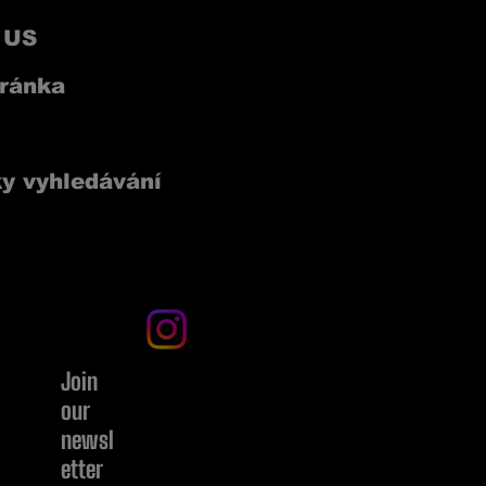
 US
ránka
ETTER
y vyhledávání
BARE KNUCKLE CLUB
Join
our
newsl
etter