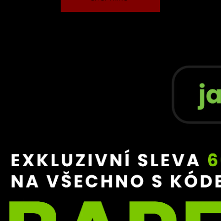
the first to know about
nd bareknuckle.