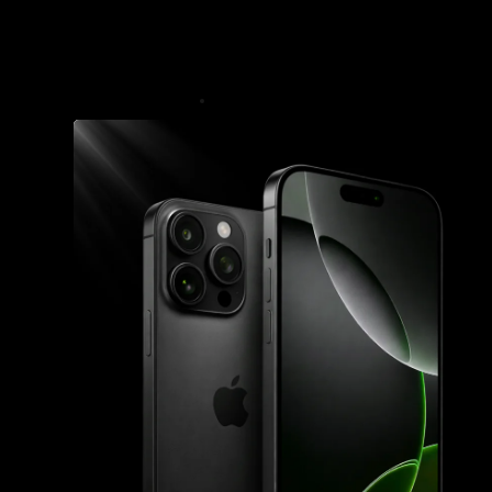
Join our newsletter and be 
news from combat sports a
Generální partner: