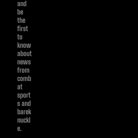
and
be
the
first
to
know
about
news
from
comb
at
sport
s and
barek
nuckl
e.