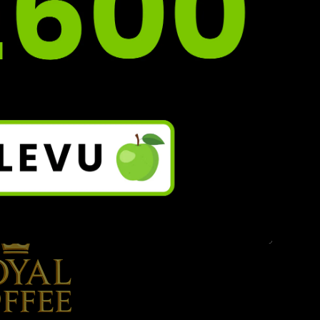
ÓDEM "BARE10"