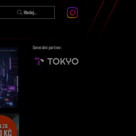
Hledej..
Generální partner: