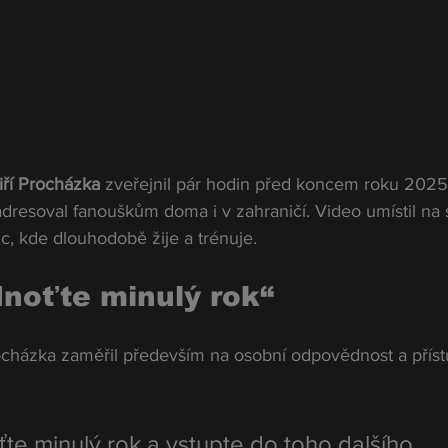
iří Procházka
 zveřejnil pár hodin před koncem roku 2025
adresoval fanouškům doma i v zahraničí. Video umístil na 
ic, kde dlouhodobě žije a trénuje.
noťte minulý rok“
cházka zaměřil především na osobní odpovědnost a příst
e minulý rok a vstupte do toho dalšího. 