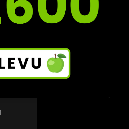
 
dětem 
e 
 