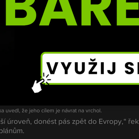
m 
FattyPillow
 absolvoval několikahodinový stream, během
rat více než 
2,6 milionu korun
 na podporu onkologicky 
zka se zúčastnil také mikulášské akce, při níž rozdával 
lán na rok 2026
á Procházka jasno. V roce 2026 se chce vrátit do klece 
u usilovat o titul v polotěžké váze. Další zápas by se podl
ohl uskutečnit do konce března.
 uvedl, že jeho cílem je návrat na vrchol.
ší úroveň, donést pás zpět do Evropy,“ řekl
plánům.