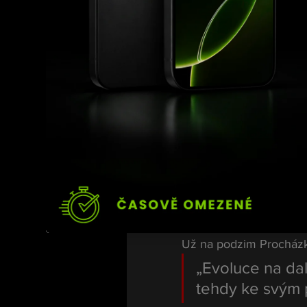
Společně s youtubere
kterého se podařilo vyb
nemocných dětí. Prochá
dárky.
Sportovní p
Po sportovní stránce m
organizace 
UFC
 a znov
dostupných informací m
Už na podzim Procházka
„Evoluce na dal
tehdy ke svým 