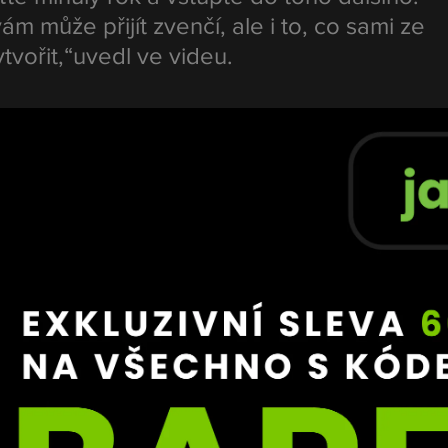
ám může přijít zvenčí, ale i to, co sami ze 
vořit,“uvedl ve videu.
přál úspěšný vstup do roku 2026.
vědnost za všechno dobré ve svém životě a
epší ze své vlastní vůle. Držím palce, jdeme 
ve znamení rodiny i pomoci
cházka fanouškům připomněl hned několikrát. Krátce pře
rtnerkou čekají narození dítěte a že se na jaře roku 2026
aritativních aktivit.