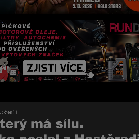
t čtení: 1
terý má sílu.