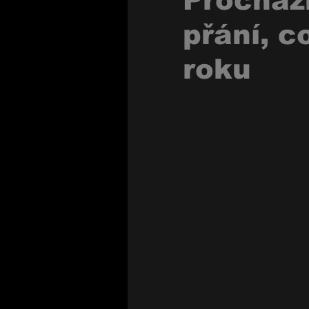
Procház
přání, 
roku