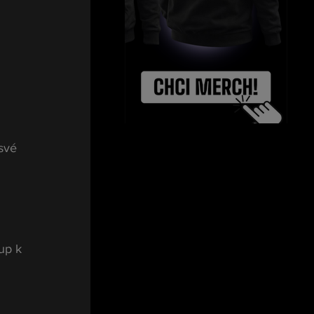
 
své 
up k 