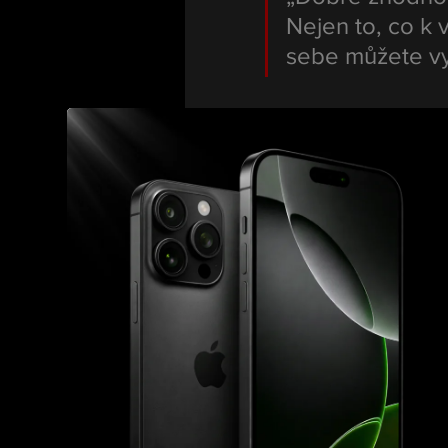
Nejen to, co k v
sebe můžete vyt
Na závěr fanouškům po
„Převzít zodpo
vytvořit to nejl
pro to.“
Konec roku 
Během prosince se Pro
Vánoci oznámil, že s pa
stane poprvé otcem.
Zároveň se zapojil do ch