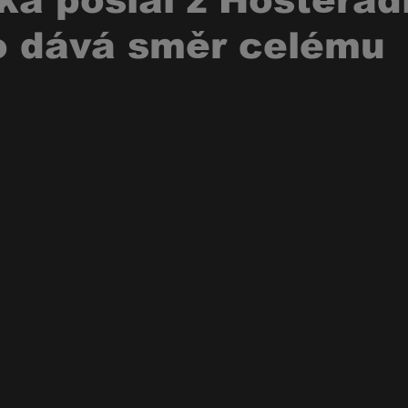
ka poslal z Hostěrad
co dává směr celému