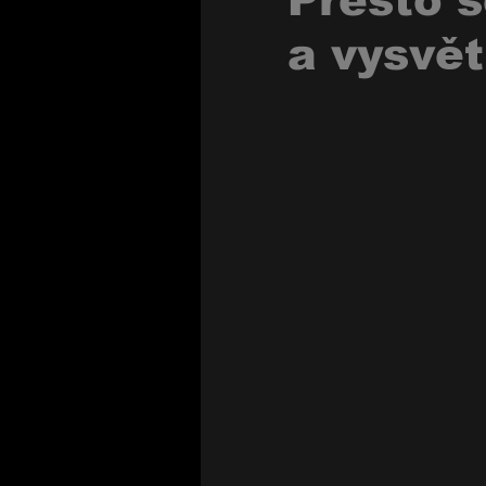
Přesto s
a vysvět