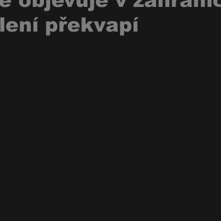
e objevuje v zahrani
lení překvapí