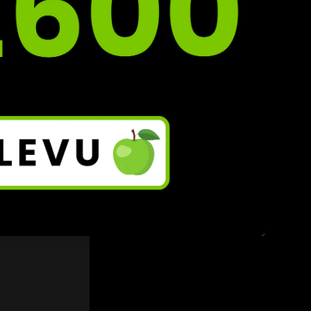
mínek 
sty 