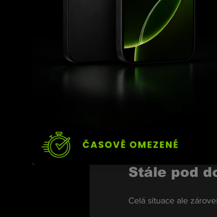
požádáme a následně se
Cesty jsou navíc krátk
Žádné poruš
Zásadní je jedna věc 
neporušil.
Právě proto mu státní 
vůbec nebyly možné.
Stále pod 
Celá situace ale zárov