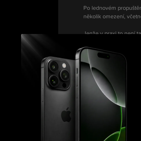
Po lednovém propuštění
několik omezení, včetn
Jenže v praxi to není t
Podle informací z vyšet
pracovní důvody. A prá
Výjimky do
Vémola už podle dostup
kde působil jako kome
Jeho obhájce k tomu uve
„Klient má zákaz vycest