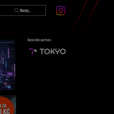
Hledej..
Generální partner: