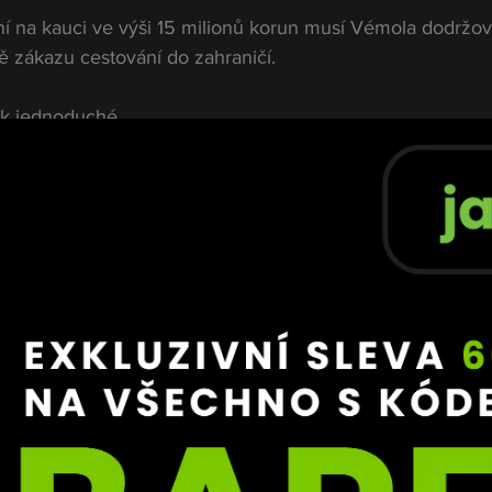
 na kauci ve výši 15 milionů korun musí Vémola dodržov
ě zákazu cestování do zahraničí.
ak jednoduché.
řování může státní zástupce udělit výjimku, pokud jde o 
vě to je případ Vémoly.
stává opakovaně
ných informací vycestoval několikrát, například do Něme
ntátor turnajů organizace OKTAGON.
dl, že vše probíhá oficiální cestou.
ování, ale pracovní cesty jsou povolovány. Vždy o to 