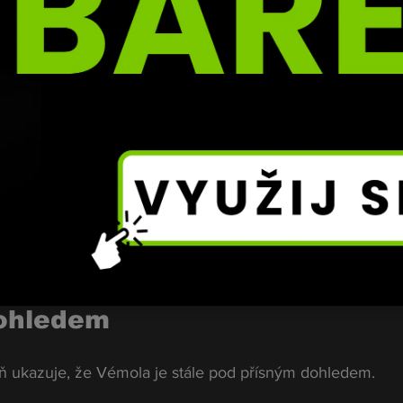
 vrací zpět,“ zaznělo.
odobé, často jen na jeden den nebo noc.
ení pravidel
– Vémola podle dostupných informací zatím žádnou z pod
zástupkyně výjimky umožňuje. Bez důvěry by podobné ce
dohledem
eň ukazuje, že Vémola je stále pod přísným dohledem.