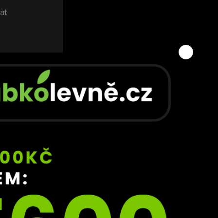
at 
cka, 