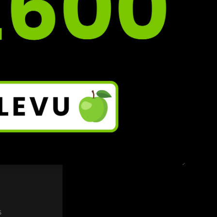
o už 
í.
 
námení 
s 