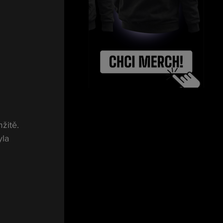
žitě. 
la 