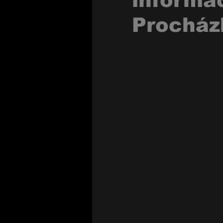
informa
Procház