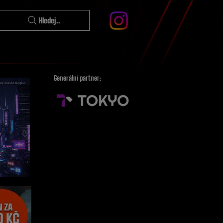
Hledej..
Generální partner: