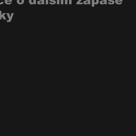
ce o dalším zápase
ky