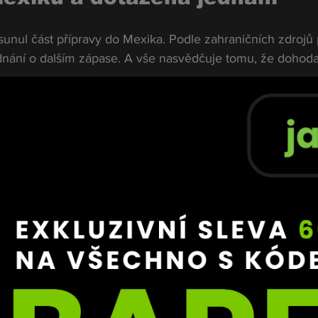
unul část přípravy do Mexika. Podle zahraničních zdrojů 
ednání o dalším zápase. A vše nasvědčuje tomu, že dohoda
le častěji hovoří o tom, že český bojovník má oficiálně 
nové kartě turnaje UFC 327.