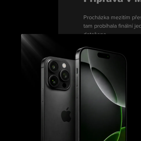
Procházka mezitím přes
tam probíhala finální j
dotažena.
Zákulisní informace stá
domluvený duel na dub