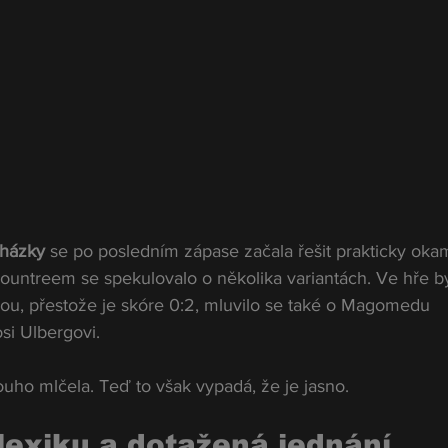
cházky
 se po posledním zápase začala řešit prakticky okam
Rountreem se spekulovalo o několika variantách. Ve hře by
rou, přestože je skóre 0:2, mluvilo se také o Magomedu 
si Ulbergovi.
louho mlčela. Teď to však vypadá, že je jasno.
Mexiku a dotažená jednání