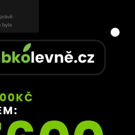
právě 
 byla 