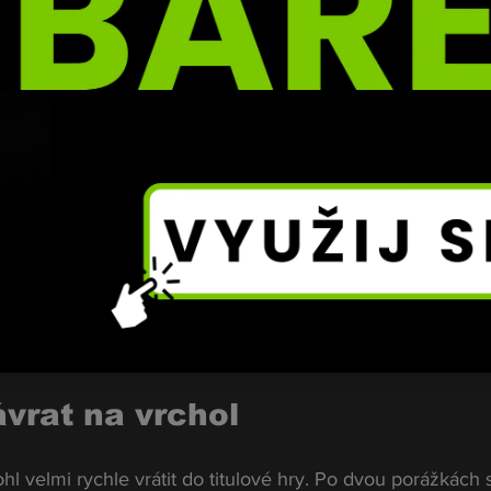
žná titulová hra
m jménem je 
Carlos Ulberg
. O tomto zápase se spekuloval
y měl být podle dostupných informací skutečně na spadnut
 část zpráv. Hovoří se o tom, že by mohlo jít o souboj o 
otěžké váhy. To by znamenalo, že 
Alex Pereira
 pás uvolnil,
esunu do těžké divize.
teré však potvrzují i další zahraniční zdroje. Oficiální oz
vrat na vrchol
l velmi rychle vrátit do titulové hry. Po dvou porážkách 