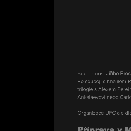
Budoucnost 
Jiřího Pro
Po souboji s Khalilem 
trilogie s Alexem Perei
Ankalaevovi nebo Carlo
Organizace 
UFC
 ale d
Příprava v 