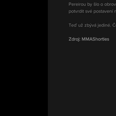
Pereirou by šlo o obrov
potvrdit své postavení m
Teď už zbývá jediné. Če
Zdroj: MMAShorties