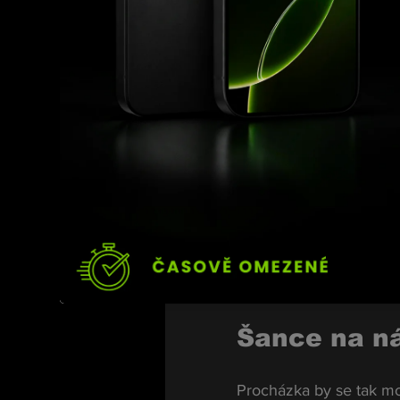
Ulberg a mo
Nejčastěji skloňovaný
několik týdnů a nyní b
Zajímavější je však jiná
plnohodnotný titul pol
pravděpodobně kvůli př
Zatím jde o spekulace, k
zatím nepadlo.
Šance na ná
Procházka by se tak moh