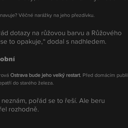
 unavuje? Věčné narážky na jeho přezdívku.
ád dotazy na růžovou barvu a Růžového 
 se to opakuje,“ dodal s nadhledem.
obní
rová 
Ostrava bude jeho velký restart
. Před domácím publ
epatří do starého železa.
neznám, pořád se to řeší. Ale beru 
řel rozhodně.