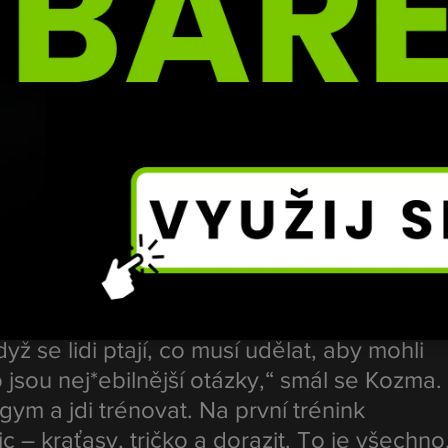
 v bývalém týmu chyběli sparing partneři v jeho váhové 
 můj hlavní sparing, ale přešel do 66 kilo, 
olu nemohli tolik trénovat,“ vysvětlil.
o vytáčejí
svým klidem, některé věci ho dokážou pořádně vytočit.V
povídal o tom, 
které dotazy opravdu nesnáší
.
ž se lidi ptají, co musí udělat, aby mohli 
 jsou nej*ebilnější otázky,“ smál se Kozma.
 gym a jdi trénovat. Na první trénink 
c – kraťasy, tričko a dorazit. To je všechno