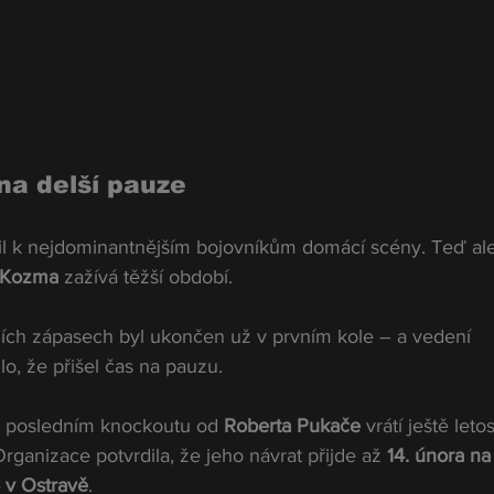
na delší pauze
třil k nejdominantnějším bojovníkům domácí scény. Teď al
” Kozma
 zažívá těžší období.
ních zápasech byl ukončen už v prvním kole – a vedení 
lo, že přišel čas na pauzu.
o posledním knockoutu od 
Roberta Pukače
 vrátí ještě letos
rganizace potvrdila, že jeho návrat přijde až 
14. února na
 v Ostravě
.