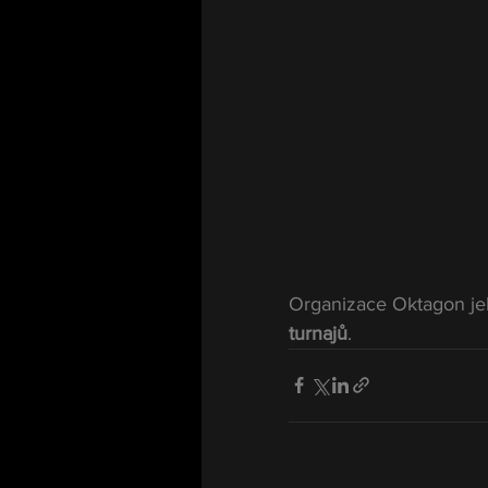
Organizace Oktagon je
turnajů
.