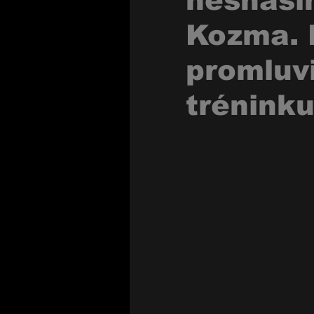
nesnáším
Kozma. 
promluvi
trénink