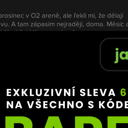
rosinec v O2 areně, ale řekli mi, že dělají 
vu. A tam zápasím nejraději, doma. Měsíc 
ydržím,“ řekl Kozma s úsměvem.
 přístup
bývalý šampion rozhodl pro změnu prostředí.Z 
PriMMAtu
 
ndrého Reinderse
, a jak sám říká, začíná mu to sedět.
bylo hlavně o fyzičce a kondici. U Andrého
me na techniku, a to jsem přesně 
m tam zhruba půl roku a cítím změny k 
adil Kozma.