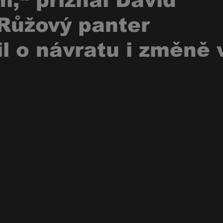
,“ přiznal David
Růžový panter
l o návratu i změně 
u