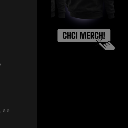
e 
, ale 
 