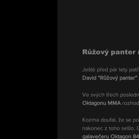
Růžový panter 
Ještě před pár lety pa
David “Růžový panter
Ve
 svých třech posled
Oktagonu MMA
 rozhod
Kozma doufal, že se p
nakonec z toho sešlo. O
galavečeru Oktagon 84