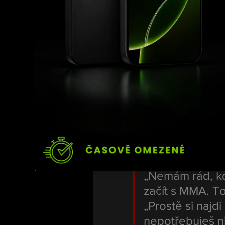
Zároveň přiznal, že mu
kategorii.
„Leo Brichta byl
takže už jsme sp
Otázky, které h
I když je Kozma známý 
posledním videu se roz
„Nemám rád, kdy
začít s MMA. To
„Prostě si najdi
nepotřebuješ ni