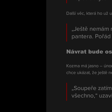
Další věc, která ho už
„Ještě nemám r
pantera. Pořád
Návrat bude os
Kozma má jasno – úno
chce ukázat, že ještě n
„Soupeře zatím 
všechno,“ uzav