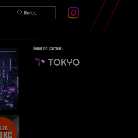
Hledej..
Generální partner: