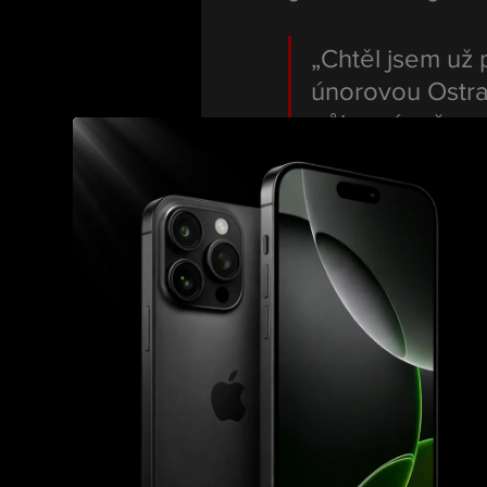
„Chtěl jsem už p
únorovou Ostra
půl navíc už v
Nový gym, nový
Po neúspěšné sérii se 
přesunul pod vedení 
A
„V PriMMAtu to 
se víc zaměřuje
potřeboval. Jse
lepšímu,“ prozr