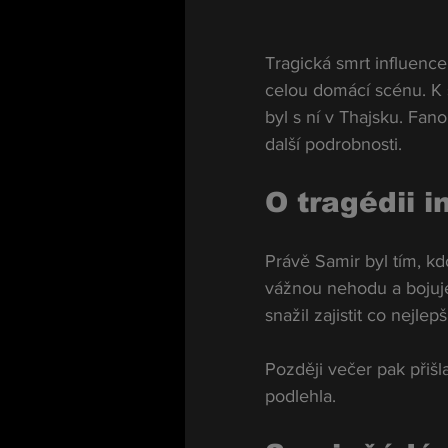
Tragická smrt influenc
celou domácí scénu. K s
byl s ní v Thajsku. Fan
další podrobnosti.
O tragédii i
Právě Samir byl tím, kd
vážnou nehodu a bojuje
snažil zajistit co nejlep
Později večer pak přišl
podlehla.