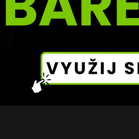
kající se pomluvy a veřejné kritiky, a Samir proto nechce ri
 stále v zahraničí.
ak podle všeho přijde až ve chvíli, kdy se vrátí zpět do Če