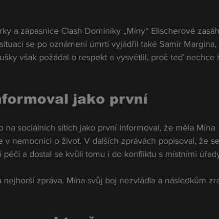
erky a zápasnice Clash Dominiky „Míny“ Elischerové zasáh
ituaci se po oznámení úmrtí vyjádřil také Samir Margina, 
oušky však požádal o respekt a vysvětlil, proč teď nechce ř
nformoval jako první
o na sociálních sítích jako první informoval, že měla Mína 
 v nemocnici o život. V dalších zprávách popisoval, že se
ší péči a dostal se kvůli tomu i do konfliktu s místními úřad
a nejhorší zpráva. Mína svůj boj nezvládla a následkům zr