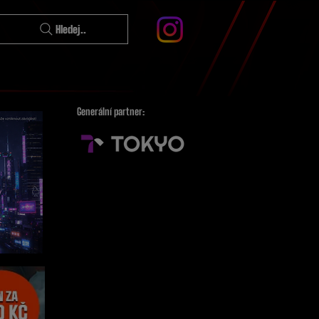
Hledej..
Generální partner: