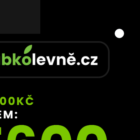
aci 
 
.
tohle 
ajsku 