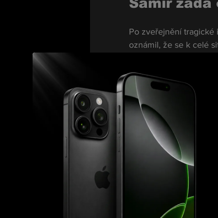
Samir žádá 
Po zveřejnění tragické i
oznámil, že se k celé s
„Chtěl bych vás všechny
vyjadřovat. Dokud jsem
Česku, rád řeknu, co se 
Podle jeho slov byla si
„Já jediný jsem se tady
museli zažívat,“
 dodal.
Promluvit c
Důvodem, proč nechce m