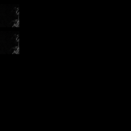
y. Po
émolou a