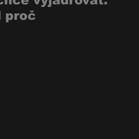
chce vyjadřovat.
l proč