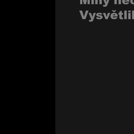
Míny ne
Vysvětli