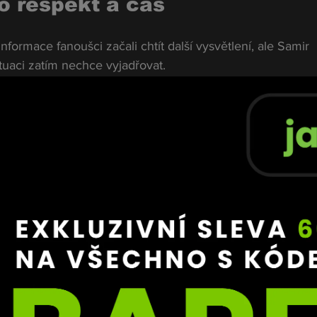
o respekt a čas
nformace fanoušci začali chtít další vysvětlení, ale Samir 
ituaci zatím nechce vyjadřovat.
 poprosit, abyste respektovali, že se tu nechci k celé situ
 v Thajsku, tak o tom mluvit nebudu. Až budu v bezpečí v
tady stalo,“
 uvedl.
tuace velmi náročná a měl pocit, že na všechno zůstal sám
 snažil. Nikdo nepomohl. Nevím, jak by lidem bylo, kdyby 
hce až po návratu domů
luvit otevřeně už teď, mohou být i místní zákony. V Th