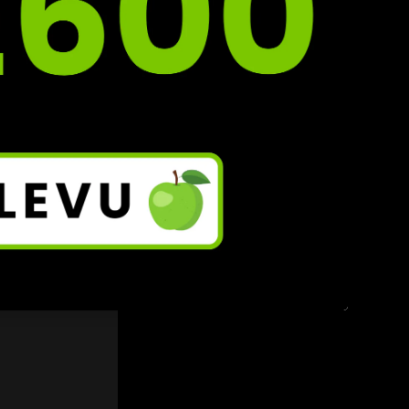
skovat 
ska.
Zobrazit vše