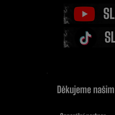
Šéf Oktagonu zažil ve V
šílenství. Fanoušci ho z
na každém kroku
Děkujeme naši