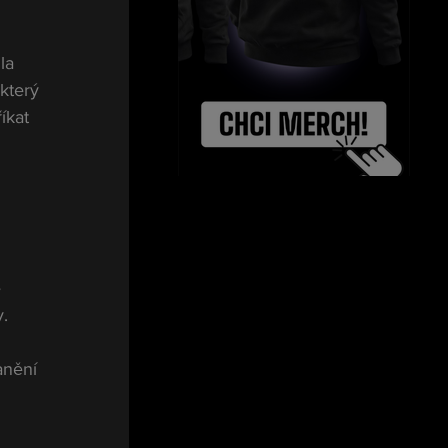
la 
který 
íkat 
 
y.
anění 