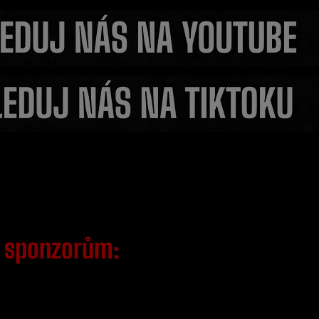
arech
Fleury překvapil fanoušk
astavovali
ztrátě titulu trénuje s V
věří v jeho vítězství
m
sponzorům: