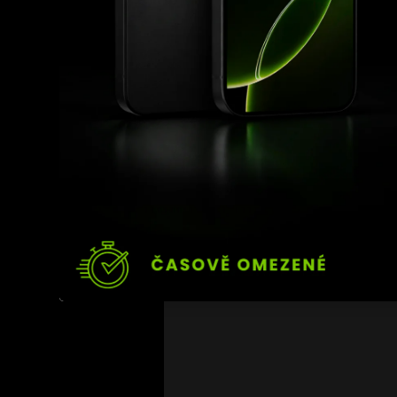
platí přísná pravidla tý
další problémy, dokud je
Podrobnější vyjádření t
Nejnovější příspěvky