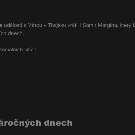
 události s Mínou v Thajsku vrátil i Samir Margina, který b
ích dnech.
ociálních sítích.
náročných dnech