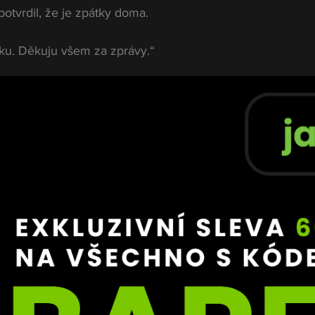
potvrdil, že je zpátky doma.
ku. Děkuju všem za zprávy.“
ilů, ale v kontextu posledních dní dává smysl. Situace v 
a komplikovaná a psychicky náročná.
ší větu v rámci příspěvku:
anou navždy.“