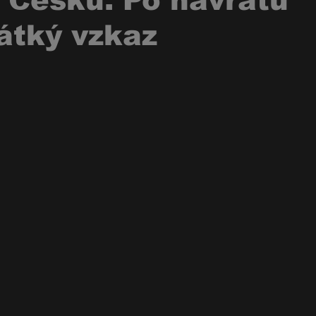
 Česku. Po návratu
rátký vzkaz