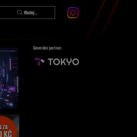
Hledej..
Generální partner: