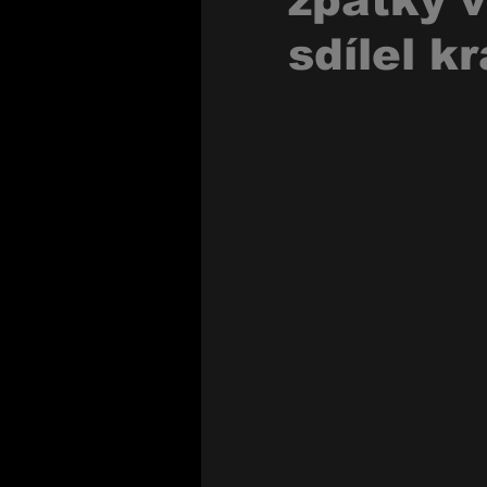
zpátky v
sdílel k