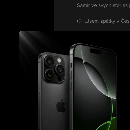
Samir ve svých stories 
👉 „Jsem zpátky v Čes
Krátké sdělení bez deta
Thajsku kolem Míny byl
Krátce poté sdílel i dal
👉 „Vzpomínky ti zůst