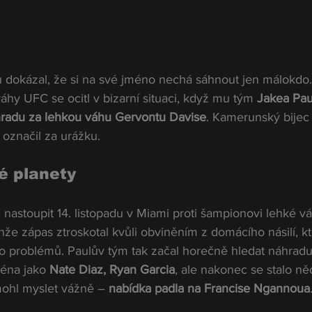
dokázal, že si na své jméno nechá sáhnout jen málokdo.
hy UFC se ocitl v bizarní situaci, když mu tým 
Jakea Pau
radu za lehkou váhu Gervontu Davise
. Kamerunský bijec
 označil za urážku.
é planety
nastoupit 14. listopadu v Miami proti šampionovi lehké v
enže zápas ztroskotal kvůli obviněním z domácího násilí, kt
o problémů. Paulův tým tak začal horečně hledat náhrad
éna jako 
Nate Diaz, Ryan Garcia
, ale nakonec se stalo ně
ohl myslet vážně – 
nabídka padla na Francise Ngannoua