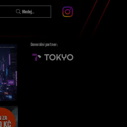
Hledej..
Generální partner: