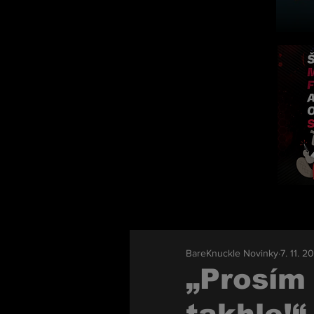
BareKnuckle Novinky
7. 11. 2
„Prosím 