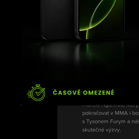
„Gervonta je skvělý box
mnou a Jakem? To by ne
Podle Ngannoua se ho 
finanční nabídkou, ale a
„Řekl jsem jim jasně – 
musí mít hlavu a patu, a
Ngannou má jin
Francis Ngannou, který
pokračovat v MMA i box
s Tysonem Furym a nás
skutečné výzvy.