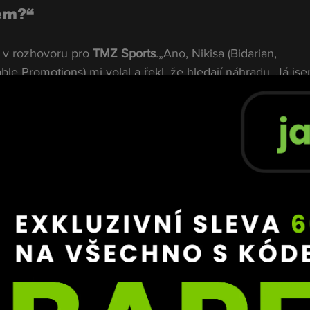
em?“
 v rozhovoru pro 
TMZ Sports
.„Ano, Nikisa (Bidarian, 
ble Promotions) mi volal a řekl, že hledají náhradu. Já jse
,“ smál se Ngannou.„Tak se ptám: 
Co přesně pro Jakea m
, vlastně bychom chtěli, abys s ním zápasil.
“
tal stát v němém úžasu. „Byl jsem úplně zmatený. Říká
n odpoví, že s Jakem Paulem. V tu chvíli jsem si říkal, že s
ekl jsem mu: 
Brácho, přestaň, prosím tě, neurážej mě takh
smysl“
 okamžitě. Ne kvůli penězům, ale proto, že celý nápad p
 můžete přejít od Gervonty Davise, který váží něco přes 
přes 120?“ kroutil hlavou bývalý šampion.