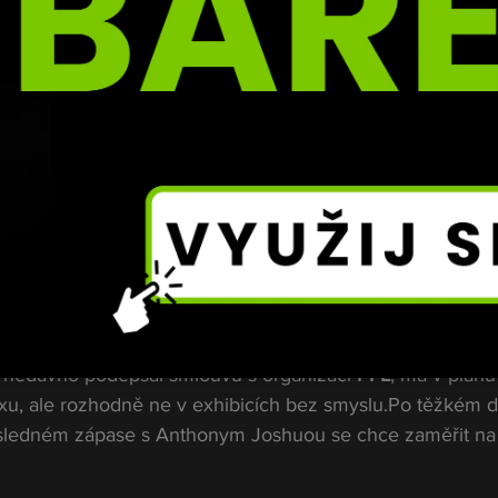
er, ale mezi ním a Paulem se to dá aspoň představit. Mez
bylo ani směšné. To je úplně jiný svět.“
tým Most Valuable Promotions snažil přesvědčit vysokou
ni ta ho nezlomila.
tohle není o penězích. Já už si svoje odbojoval. To, co dě
 tohle ji prostě nemělo.“
é cíle
 nedávno podepsal smlouvu s organizací 
PFL
, má v plánu
u, ale rozhodně ne v exhibicích bez smyslu.Po těžkém d
ledném zápase s Anthonym Joshuou se chce zaměřit na