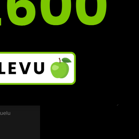
i 
 
lám, 
 
uelu 
 