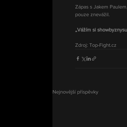
Zápas s Jakem Paulem, 
pouze znevážil.
„Vážím si showbyznysu,
Zdroj: Top-Fight.cz
Nejnovější příspěvky