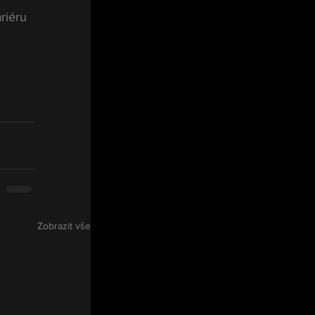
riéru 
Zobrazit vše