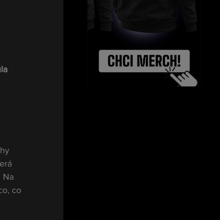
 
la
 
áhy 
erá 
u Na 
co, co 
.