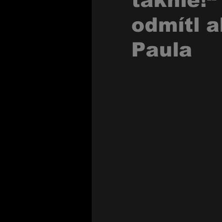
takhle!
odmítl 
Paula