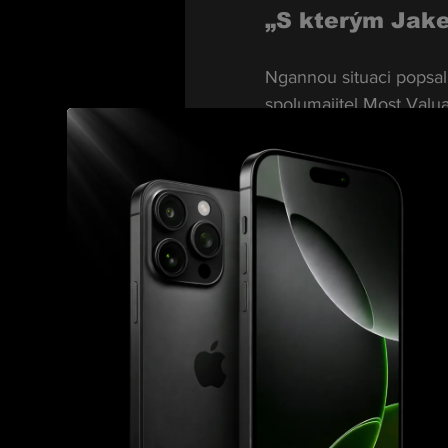
„S kterým Jak
Ngannou situaci popsal
spolumajitel Most Valua
nejdřív vůbec nechápal
udělat?
 A on mi říká: 
No
Kamerunský obr prý zůs
– 
s kterým Jakem?
 A o
mě snad dělá srandu. Ř
„Tohle nedává 
Ngannou nabídku odmítl
něj 
nedával logiku
.„Jak
kilo, k někomu, kdo má 