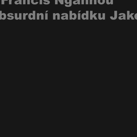
“ Francis Ngannou
absurdní nabídku Jak