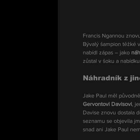
Francis Ngannou znovu 
Bývalý šampion těžké vá
nabídl zápas – jako 
náh
zůstal v šoku a nabídku
Náhradník z jin
Jake Paul měl původně 
Gervontovi Davisovi
, j
Davise znovu dostala d
seznamu se objevila jm
snad ani Jake Paul nem