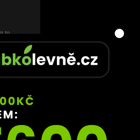
m to 
ůžu 
m mu 
i ze 
le.
“
odle 
60 