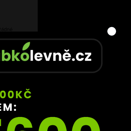
 žádné 
der 