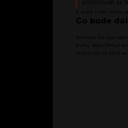
poděkovat za t
A právě o tom tenhle sp
Co bude dál
Rountree má nyní bilan
jmény, která formují sv
společnost, ve které se