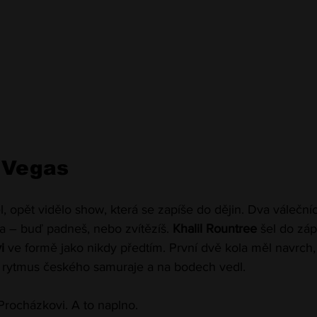
 Vegas
, opět vidělo show, která se zapíše do dějin. Dva válečníci
a – buď padneš, nebo zvítězíš. 
Khalil Rountree
 šel do zá
i
 ve formě jako nikdy předtím. První dvě kola měl navrch,
el rytmus českého samuraje a na bodech vedl.
 Procházkovi. A to naplno.