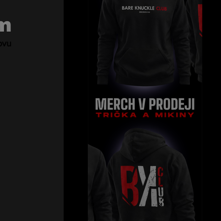
m
ovu 