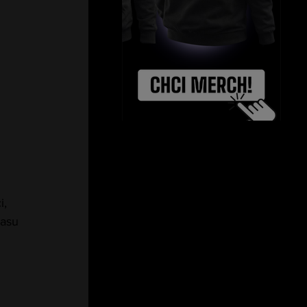
, 
pasu 
 