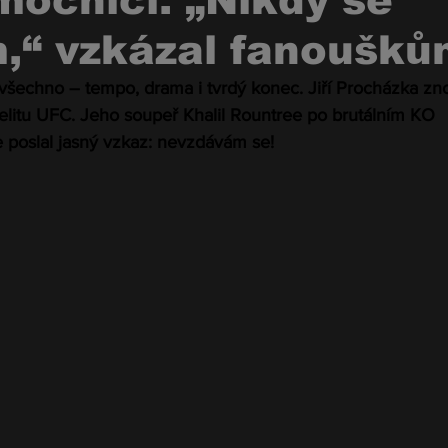
mocnici. „Nikdy se
,“ vzkázal fanoušků
 všechno – tempo, drama i tvrdý konec. Jiří Procházka zn
 elitu UFC. Jeho soupeř Khalil Rountree po brutálním KO 
e poslal jasný vzkaz: nevzdávám se!