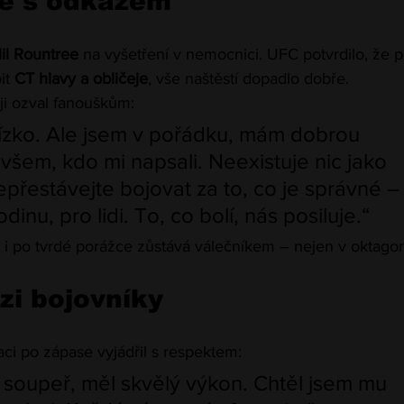
e s odkazem
il Rountree
 na vyšetření v nemocnici. UFC potvrdilo, že p
t 
CT hlavy a obličeje
, vše naštěstí dopadlo dobře.
i ozval fanouškům:
lízko. Ale jsem v pořádku, mám dobrou 
všem, kdo mi napsali. Neexistuje nic jako 
přestávejte bojovat za to, co je správné –
dinu, pro lidi. To, co bolí, nás posiluje.“
e i po tvrdé porážce zůstává válečníkem – nejen v oktagon
i bojovníky
uaci po zápase vyjádřil s respektem:
dý soupeř, měl skvělý výkon. Chtěl jsem mu 