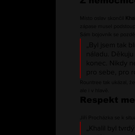
Z nemocnic
Místo oslav skončil 
Khal
zápase musel podstoupi
Sám bojovník se pozděj
„Byl jsem tak b
náladu. Děkuju 
konec. Nikdy ne
pro sebe, pro ro
Rountree tak ukázal, ž
ale i v hlavě.
Respekt mez
Jiří Procházka se k sit
„Khalil byl tvr