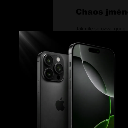
Chaos jmén
Jakmile se ozval gong,
ústupy. 
Procházka šel v
měl smysl, každý pohyb
Necelé dvě minuty před
Rountree padl tvrdě k 