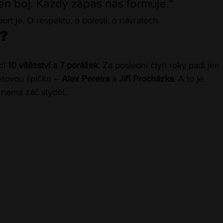
en boj. Každý zápas nás formuje.“
ort je. O respektu, o bolesti, o návratech.
?
ci 
10 vítězství a 7 porážek
. Za poslední čtyři roky padl jen 
ětovou špičku – 
Alex Pereira
 a 
Jiří Procházka
. A to je 
 nemá zač stydět.