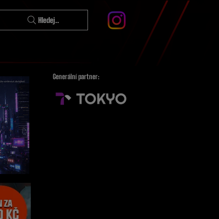
Hledej..
Generální partner: