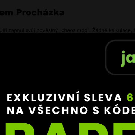
em Procházka
 Jiří zapnul svůj pověstný „chaos mód“. Žádné kalkulace,
před jako zvíře,
 dýchal bolestí i vůlí po vítězství. Každý ú
 byl signálem: 
„Tohle je můj moment.“
 koncem třetího kola přišel 
zásah, který změnil všechno.
zemi a bylo po všem.