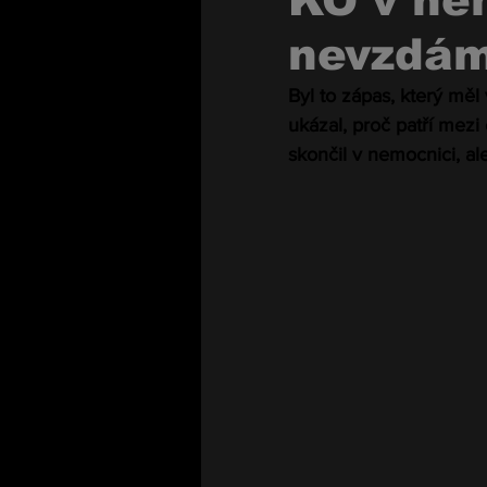
KO v ne
nevzdám
Byl to zápas, který měl
ukázal, proč patří mezi
skončil v nemocnici, al