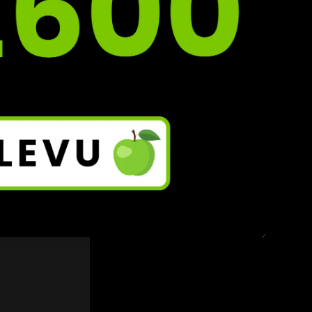
ník 
it 
IXZY
.
žité 
ě 