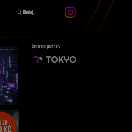
Hledej..
Generální partner: