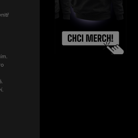
nitř 
cím.
ro 
á.
í.