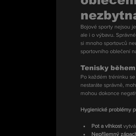
oblečen
nezbytn
Bojové sporty nejsou jen
ale i o výbavu. Správné 
si mnoho sportovců neu
sportovního oblečení na
Tenisky během
Po každém tréninku se 
nestaráte správně, moh
mohou dokonce negativn
Hygienické problémy p
Pot a vlhkost
 vytvá
Nepříjemný zápac