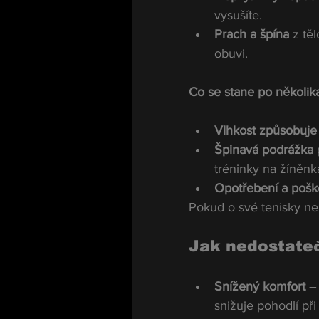
vysušíte.
Prach a špína
 z tě
obuvi.
Co se stane po několika
Vlhkost způsobuje 
Špinavá podrážka
 
tréninky na žíněnk
Opotřebení a pošk
Pokud o své tenisky nep
Jak nedostateč
Snížený komfort
 –
snižuje pohodlí př