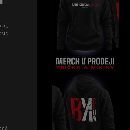
h
ělo, 
esto 
 
čně 