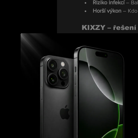
Riziko infekcí
 – Ba
Horší výkon
 – Kdo
KIXZY – řešení 
KIXZY
 se postará o to,
zvenku i zevnitř.
Profesionální čiště
Hloubkové čištění
Dezinfekce a ošetř
životnost obuvi.
Impregnace a och
Ať už máte klasické tré
KIXZY
 se postará o jeji
Proč si vybrat