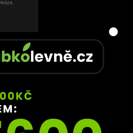
ykóza.
té 
 
 