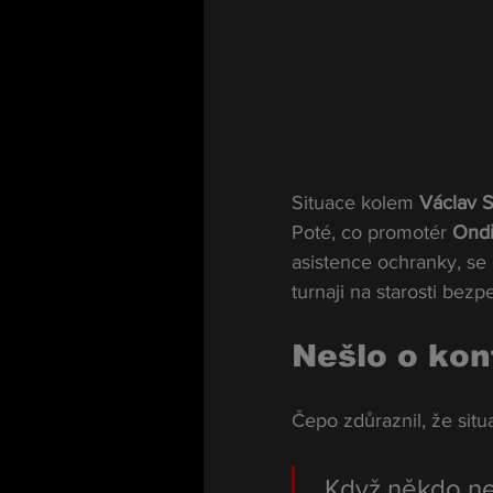
Situace kolem 
Václav S
Poté, co promotér 
Ondř
asistence ochranky, se 
turnaji na starosti bezp
Nešlo o konf
Čepo zdůraznil, že situ
„Když někdo ner