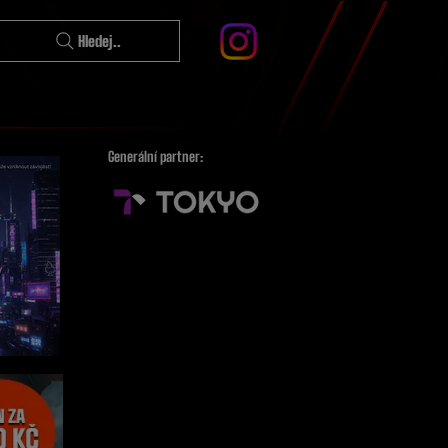
Hledej..
Generální partner: