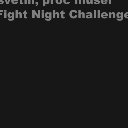
větlil, proč musel
Fight Night Challeng