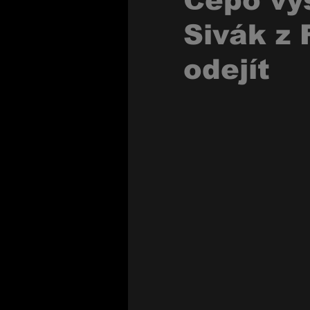
Čepo vys
Sivák z 
odejít