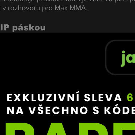
l v rozhovoru pro Max MMA.
VIP páskou
ém ve chvíli, kdy se Sivák snažil projít do prostor určený
 označení.
u, ale při kontrole ji u sebe neměl. Jestli ji 
 nebo dal někomu jinému, to opravdu nevím,“
j nebylo možné pokračovat dál.
nemůžeš jít dál. Je jedno, jestli se jmenuješ