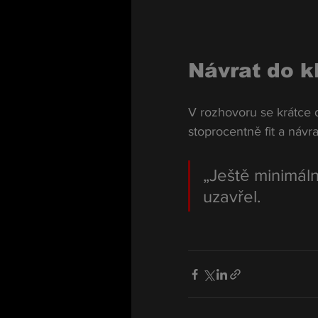
Návrat do k
V rozhovoru se krátce d
stoprocentně fit a návr
„Ještě minimáln
uzavřel.