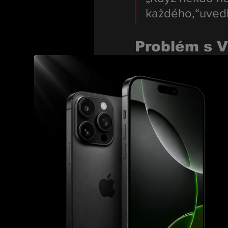
každého,“uved
Problém s 
Podle Čepa vznikl probl
VIP hosty bez platného
„Dostal VIP pásk
ztratil, prodal
vysvětlil.
Bez pásky ale podle ně
„Když ji nemáš, 