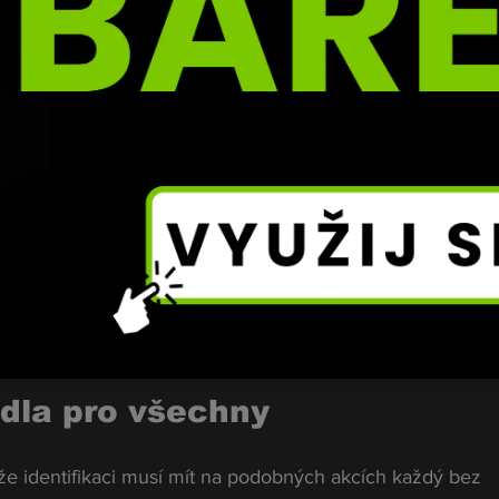
bo Rytmus.“
emocí
la právě Čepa.
li, že tam je problém, tak jsem to šel řešit.
 názorů, ale nic dramatického. Nakonec še
 žádnou senzaci ani konflikt, který by se vymkl kontrole.
idla pro všechny
že identifikaci musí mít na podobných akcích každý bez 