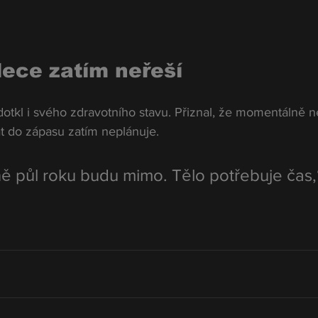
lece zatím neřeší
otkl i svého zdravotního stavu. Přiznal, že momentálně n
at do zápasu zatím neplánuje.
ě půl roku budu mimo. Tělo potřebuje čas,