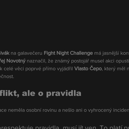
ivák
 na galavečeru 
Fight Night Challenge
 má jasnější kon
ej Novotný
 naznačil, že známý postojář musel akci opusti
k celé věci poprvé přímo vyjádřil 
Vlasto Čepo
, který měl 
ečnost.
likt, ale o pravidla
ace neměla osobní rovinu a nešlo ani o vyhrocený inciden
espektuje pravidla, musí jít ven. To platí p