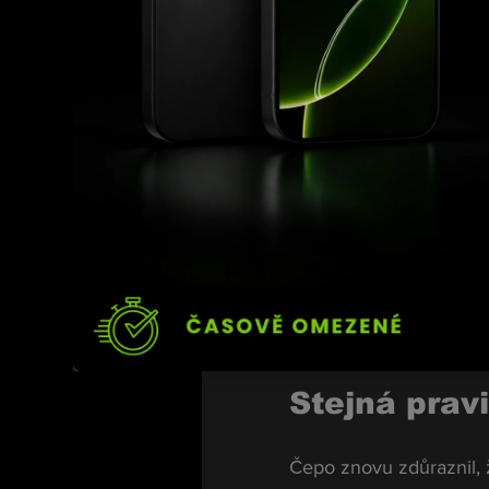
Sivák, Végh ne
Zásah bez 
Ochranka proto přivola
„Kolegové mi řek
Došlo k výměně
ven,“ popsal.
Podle jeho slov nešlo o
Stejná prav
Čepo znovu zdůraznil, 