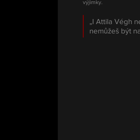
výjimky.
„I Attila Végh 
nemůžeš být na 