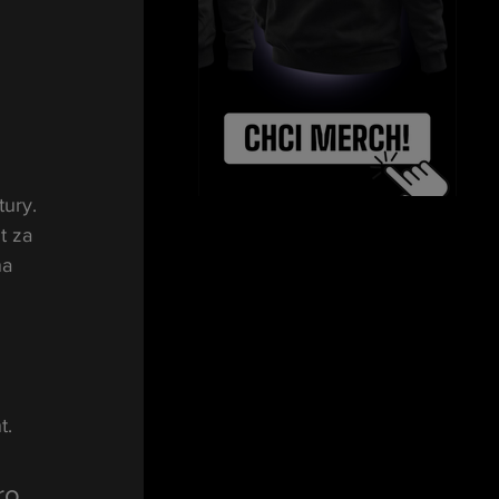
tury. 
t za 
na 
t.
ro 