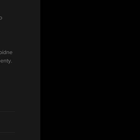
o 
bídne 
enty.