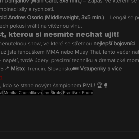
n Damjanov (Main Card, 3x3 min.)
 – Zápas, ve kterém se 
inaci síly a rychlosti.
old Andres Osorio (Middleweight, 3x5 min.)
 – Lengál se p
ch pokusí vrátit na vítěznou vlnu.
, kterou si nesmíte nechat ujít!
enutelnou show, ve které se střetnou 
nejlepší bojovníci 
ť už jste fanouškem MMA nebo Muay Thai, tento večer na
– napětí, tvrdé údery, precizní techniku a dramatické mom
25📍 
Místo:
 Trenčín, Slovensko🎟 
Vstupenky a více 
m
te, kdo se stane novým šampionem PML! 🏆🥊
ál
Monika Chochlikova
Jan Široký
František Fodor