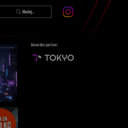
Hledej..
Generální partner: