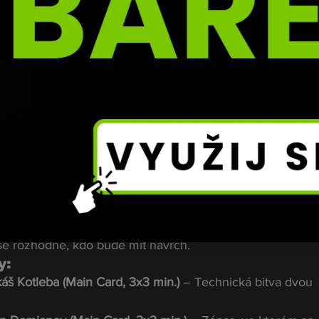
 svou precizní prací s nohama a devastujícími lowkicky, 
niká agresivním tlakem a výdrží. Tento zápas může být je
era.
 zápasy na kartě
e fanoušci mohou těšit i na další atraktivní duely.
 Široký (Lightweight, 3x5 min.)
 – Zkušený Fodor s rekord
kému, který má v kleci za sebou už 31 zápasů.
 Cigánik (Lightweight, 3x5 min.)
 – Santos (8-7) se pokusí 
 v jeho vzestupu žebříčkem.
tor Kováč (Welterweight, 3x5 min.)
 – Zápas dvou bojovník
se rozhodne, kdo bude mít navrch.
y:
áš Kotleba (Main Card, 3x3 min.)
 – Technická bitva dvou 