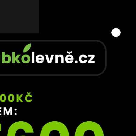
jí 
té 
ebo 
nem 
ay 