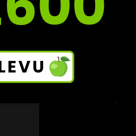
den z 
em 
10-
ů s 