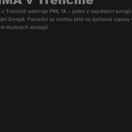
MMA v Trenčíně
 v Trenčíně odehraje PML 14 – jeden z největších turnajů
ední Evropě. Fanoušci se mohou těšit na špičkové zápasy 
ě titulových soubojů.