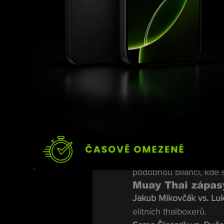
Dominik Tabor je známý
zatímco Adrián Ertel vy
nejtvrdších soubojů več
Další zajímavé
Kromě titulových bitev s
MMA zápasy:
František Fodor vs. Jan
9
 se postaví proti Širo
Diego Santos vs. Tomáš
zastavit Cigánika (4-2)
Aleksandr Golik vs. Vik
podobnou bilancí, kde 
Muay Thai zápas
Jakub Mikovčák vs. Luk
elitních thaiboxerů.