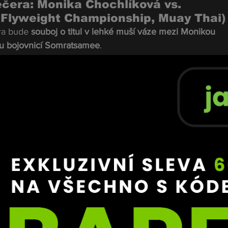
ečera: Monika Chochlíková vs. 
Flyweight Championship, Muay Thai)
a bude 
souboj o titul v lehké muší váze mezi Monikou 
ou bojovnicí Somratsamee
.
erá pochází přímo z Trenčína, je domácí hvězdou a 
ou Muay Thai. Její agresivní styl a technická vyspělost 
zinárodní scéně.
bojovnicí z kolébky Muay Thai a přináší do zápasu boha
oj slibuje napínavou podívanou, která rozhodne o nové (n
PML.
 Dominik Tabor vs. Adrián Ertel 
Championship, Muay Thai)
a bude titulová bitva mezi Dominikem Taborem a Adriá
ze. Oba bojovníci patří mezi elitní postavy slovenské Mu
boj slibuje tvrdé výměny a boj o každý centimetr ringu.