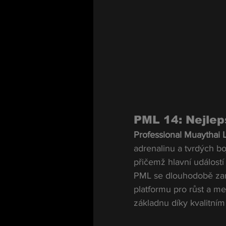
PML 14: Nejlepš
Professional Muaythai 
adrenalinu a tvrdých bo
přičemž hlavní událostí
PML se dlouhodobě zam
platformu pro růst a me
základnu díky kvalitní