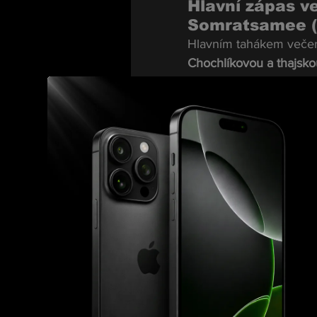
Hlavní zápas v
Somratsamee (
Hlavním tahákem večer
Chochlíkovou a thajsk
Monika Chochlíková, kt
mnohonásobnou šampionk
zajistily úspěchy na me
Somratsamee je naopak 
zkušenosti. Tento soub
staronové) šampionce 
Co-Main Event:
(Welterweight 
Druhým vrcholem večer
Ertelem ve welterové vá
Thai scény a jejich sou