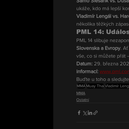
Samo Šlesarik vs. Duša
ukáže, kdo má lepší komb
Vladimír Lengál vs. Har
několika těžkých zápase
PML 14: Událost
PML 14 slibuje nezapom
Slovenska a Evropy
. A
vše, co si můžete přát 
Datum:
 29. března 20
informací:
www.pml.co
Buďte u toho a sleduj
MMA
Muay Thai
Vladimír Leng
MMA
Ostatní