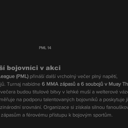
PML 14
í bojovníci v akci
League (PML)
 přináší další vrcholný večer plný napětí, 
jů. Turnaj nabídne 
6 MMA zápasů a 6 soubojů v Muay Th
 večera budou titulové bitvy v lehké muší a welterové váz
ěřuje na podporu talentovaných bojovníků a poskytuje j
zinárodní srovnání. Organizace si získala silnou fanouško
m zápasům a férovému přístupu k bojovým sportům.