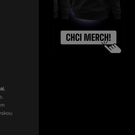
ai
, 
e.
im 
vskou 