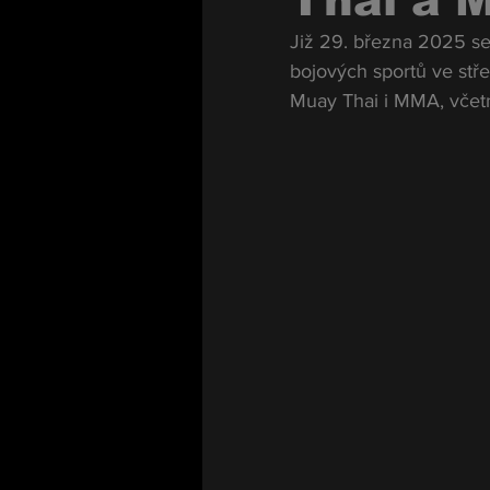
Thai a 
Již 29. března 2025 se
bojových sportů ve stř
Muay Thai i MMA, včetn