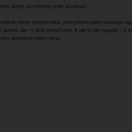
jeho pobyt za mřížemi ještě prodlouží.
ntálně mimo veřejné dění, jeho jméno stále rezonuje nej
ortů, ale i v širší společnosti. A jak to tak vypadá, i ti, kt
o něm postupně mění názor.