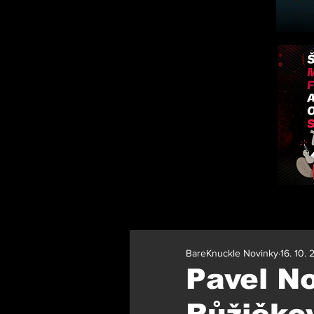
BareKnuckle Novinky
16. 10.
Pavel N