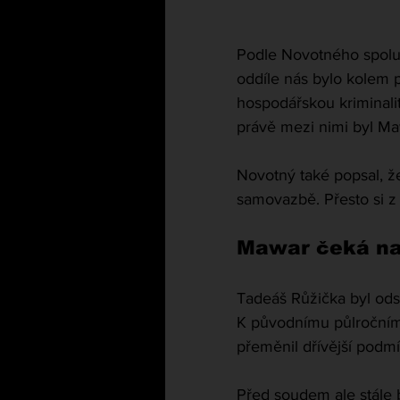
Podle Novotného spolu s
oddíle nás bylo kolem pa
hospodářskou kriminalitu
právě mezi nimi byl Maw
Novotný také popsal, že 
samovazbě. Přesto si z
Mawar čeká na
Tadeáš Růžička byl ods
K původnímu půlročnímu
přeměnil dřívější podm
Před soudem ale stále b