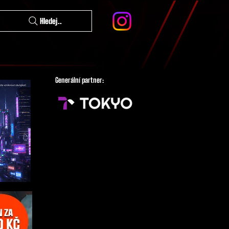
Hledej..
Generální partner: