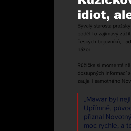
Růžičkov
idiot, a
Bývalý starosta pražsk
podělil o zajímavý záži
českých bojovníků, Tad
názor.
Růžička si momentálně 
dostupných informací so
zaujal i samotného No
„Mawar byl nejl
Upřímně, původn
přiznal Novotn
moc rychle, a t