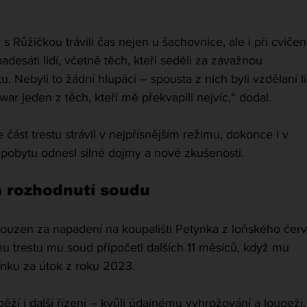
 Růžičkou trávili čas nejen u šachovnice, ale i při cvičení
desáti lidí, včetně těch, kteří seděli za závažnou 
. Nebyli to žádní hlupáci – spousta z nich byli vzdělaní li
ar jeden z těch, kteří mě překvapili nejvíc,“ dodal.
část trestu strávil v nejpřísnějším režimu, dokonce i v 
 pobytu odnesl silné dojmy a nové zkušenosti.
 rozhodnutí soudu
ouzen za napadení na koupališti Petynka z loňského červ
 trestu mu soud připočetl dalších 11 měsíců, když mu 
ínku za útok z roku 2023.
ěží i další řízení – kvůli údajnému vyhrožování a loupeži.