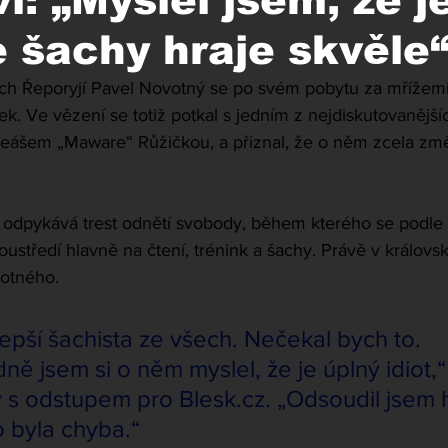
i: „Myslel jsem, že j
le šachy hraje skvěle
ých Řeporyjí Pavel Novotný se po svém pobytu za mřížemi
tek. Ve vězení se totiž potkal s jedním z nejdiskutovanější
eášem „Maware“ Růžičkou, a přiznal, že o něm zcela změ
odpykává trest odnětí svobody, během kterého se podle 
ustředí hlavně na čtení, trénink a šachy. Právě v královs
votného.
epší šachista ze všech. Nečekal bych to. 
ě jsem si o něm myslel, že je úplný idiot,“
ý s odstupem pro 
Blesk.cz
. „Odsoudil jsem 
o byla chyba.“