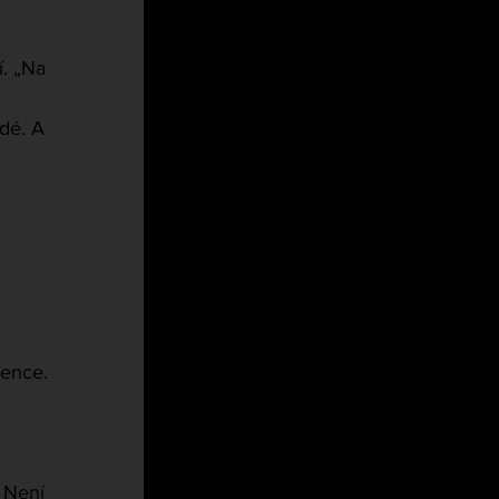
. „Na 
dé. A 
ence. 
 Není 