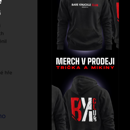
e
“
 
ch 
nil 
ké hře 
 
ho 