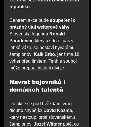
republiku
.
Centrem akce bude 
soupeření o 
prázdný titul welterové váhy
. 
Slovenská legenda 
Ronald 
Paradeiser
, který už držel pás v 
lehké váze, se postaví bývalému 
šampionovi 
Kaik Brito
, jenž má 18 
výher před limitem. Tenhle souboj 
může přepsat historii divize.
Návrat bojovníků i 
domácích talentů
Do akce se pod hvězdami vrací i 
dlouho chybějící 
David Kozma
, 
který nastoupí proti slovenskému 
šampionovi 
Jozef Wittner
 poté, co 