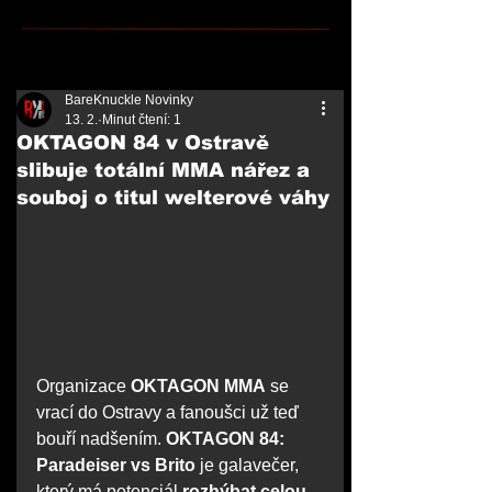
BareKnuckle Novinky
13. 2.
Minut čtení: 1
OKTAGON 84 v Ostravě
slibuje totální MMA nářez a
souboj o titul welterové váhy
Organizace 
OKTAGON MMA
 se 
vrací do Ostravy a fanoušci už teď 
bouří nadšením. 
OKTAGON 84: 
Paradeiser vs Brito
 je galavečer, 
který má potenciál 
rozhýbat celou 