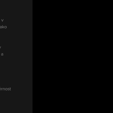
 v 
jako 
y 
 a 
rnost 
 