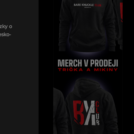
zky o 
esko-