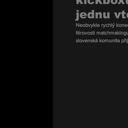
kickbox
jednu vt
Neobvykle rychlý konec
férovosti matchmakingu
slovenská komunita přij