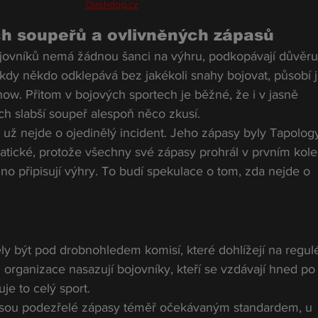
Clashdog.cz
h soupeřů a ovlivněných zápasů
jovníků nemá žádnou šanci na výhru, podkopávají důvěru
 kdy někdo odklepává bez jakékoli snahy bojovat, působí 
ow. Přitom v bojových sportech je běžné, že i v jasně 
h slabší soupeř alespoň něco zkusí.
 už nejde o ojedinělý incident. Jeho zápasy byly Tapolog
tické, protože všechny své zápasy prohrál v prvním kole
dno připisují výhry. To budí spekulace o tom, zda nejde o 
y být pod drobnohledem komisí, které dohlížejí na regulé
organizace nasazují bojovníky, kteří se vzdávají hned po
e to celý sport.
sou podezřelé zápasy téměř očekávaným standardem, u 