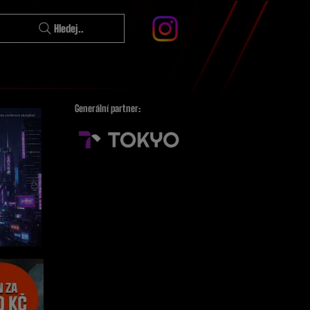
Hledej..
Generální partner: