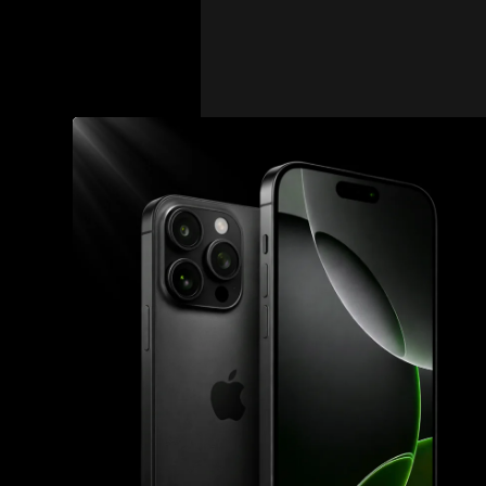
Za
Podobná situa
Tento případ pro CZ SK 
sobě postavili Tadeáš 
zde zápas skončil extr
obrovské negativní reak
toho viděli výsledek, k
Clash MMA je bizarní č
proto u ní podobné sit
seriózní bojové organi