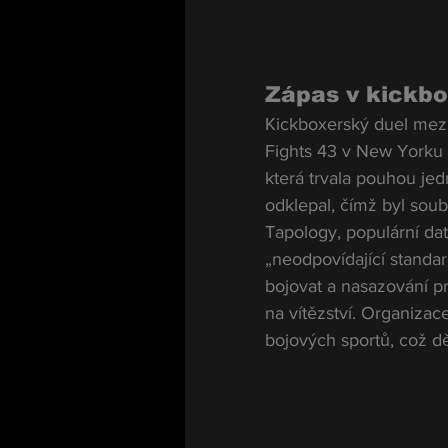
Zápas v kickbox
Kickboxerský duel mez
Fights 43 v New Yorku 
která trvala pouhou jed
odklepal, čímž byl sou
Tapology, populární da
„neodpovídající stand
bojovat a nasazování p
na vítězství. Organizac
bojových sportů, což dě