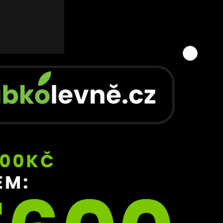
roti 
y. I 
il 
místo 
i, a 
st 
ě.