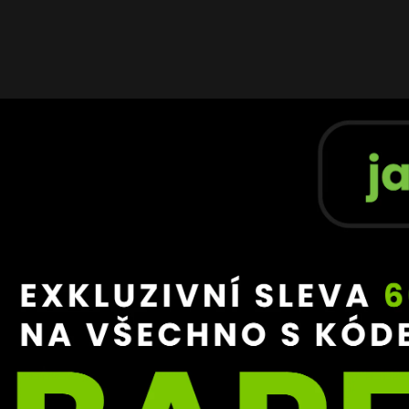
chary Burhans vs. Joshua Beauparlant - oficiální zápis
ce na Clash MMA 8
fanoušky silně připomíná situaci z Clash MMA 8, kde se p
Veselý a Miroslav „Fayne“ Loner v zápase pod MMA pravidl
v první vteřině odklepáním Veselého a tímto krokem vzbud
ce. Diváci očekávali, že Veselý dostane tvrdou lekci, ale 
terý působil přinejmenším podezřele.
eská organizace zaměřená na show a internetové osobnost
uace nepřekvapují. U Gladius Fights, která má naopak pově
zace, však podobné ukončení působí velmi neprofesionáln