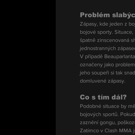
Problém slabýc
Zápasy, kde jeden z bo
bojové sporty. Situace,
špatně zinscenovaná sh
jednostranných zápasec
V případě Beauparlanta
označeny jako problema
jeho soupeři si tak sna
domluvené zápasy.
Co s tím dál?
Podobné situace by měl
bojových sportů. Pokud 
zaznění gongu, poškozuj
Zatímco v Clash MMA j