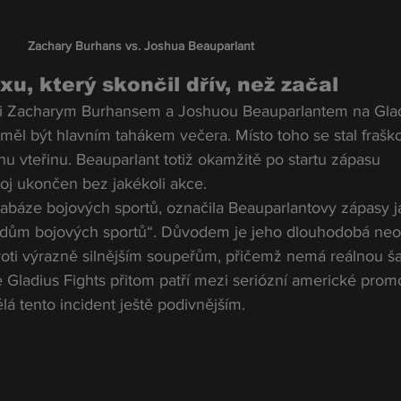
Zachary Burhans vs. Joshua Beauparlant
u, který skončil dřív, než začal
i Zacharym Burhansem a Joshuou Beauparlantem na Glad
měl být hlavním tahákem večera. Místo toho se stal fraško
nu vteřinu. Beauparlant totiž okamžitě po startu zápasu 
boj ukončen bez jakékoli akce.
tabáze bojových sportů, označila Beauparlantovy zápasy j
ardům bojových sportů“. Důvodem je jeho dlouhodobá neo
roti výrazně silnějším soupeřům, přičemž nemá reálnou ša
e Gladius Fights přitom patří mezi seriózní americké prom
lá tento incident ještě podivnějším.