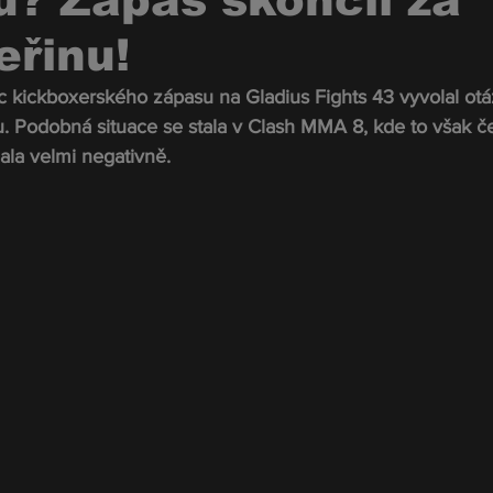
u? Zápas skončil za
eřinu!
 kickboxerského zápasu na Gladius Fights 43 vyvolal otá
. Podobná situace se stala v Clash MMA 8, kde to však č
ala velmi negativně.