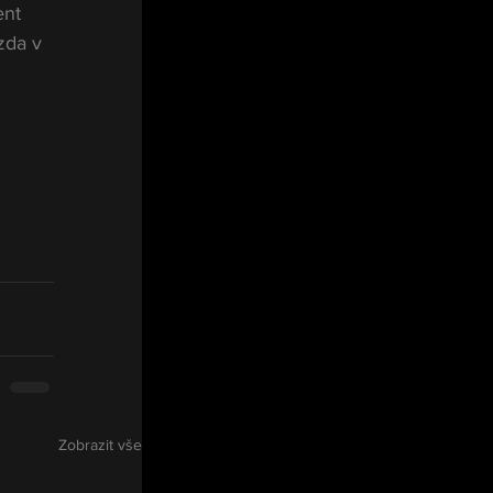
ent 
zda v 
Zobrazit vše