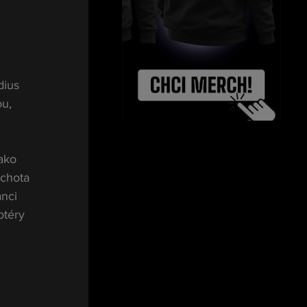
ius 
u, 
ako 
chota 
nci 
otéry 