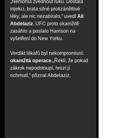
„Nemohla zvednout ruku. Dostala 
injekci, brala silné protizánětlivé 
léky, ale nic nezabíralo,“ uvedl 
Ali 
Abdelaziz
. UFC proto okamžitě 
zasáhlo a poslalo Harrison na 
vyšetření do New Yorku.
Verdikt lékařů byl nekompromisní: 
okamžitá operace
.„Řekli, že pokud 
zákrok nepodstoupí, hrozí jí 
ochrnutí,“ přiznal Abdelaziz.