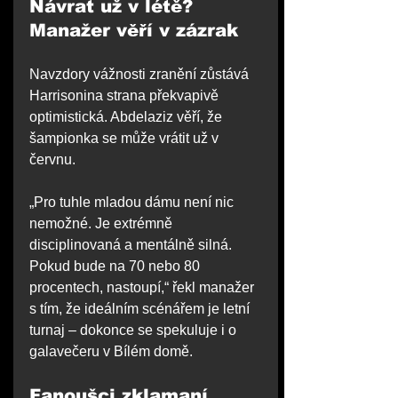
Návrat už v létě? 
Manažer věří v zázrak
Navzdory vážnosti zranění zůstává 
Harrisonina strana překvapivě 
optimistická. Abdelaziz věří, že 
šampionka se může vrátit už v 
červnu.
„Pro tuhle mladou dámu není nic 
nemožné. Je extrémně 
disciplinovaná a mentálně silná. 
Pokud bude na 70 nebo 80 
procentech, nastoupí,“ řekl manažer 
s tím, že ideálním scénářem je letní 
turnaj – dokonce se spekuluje i o 
galavečeru v Bílém domě.
Fanoušci zklamaní. 