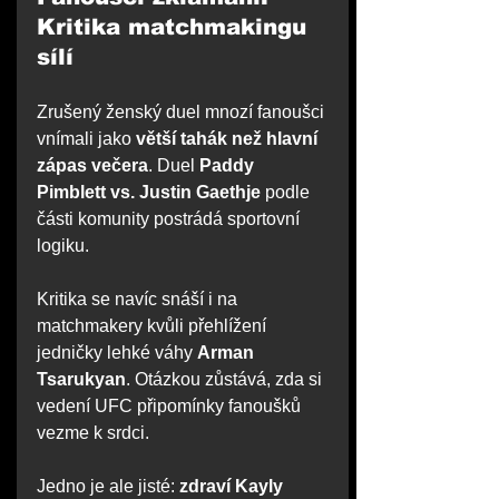
Kritika matchmakingu 
sílí
Zrušený ženský duel mnozí fanoušci 
vnímali jako 
větší tahák než hlavní 
zápas večera
. Duel 
Paddy 
Pimblett vs. Justin Gaethje
 podle 
části komunity postrádá sportovní 
logiku.
Kritika se navíc snáší i na 
matchmakery kvůli přehlížení 
jedničky lehké váhy 
Arman 
Tsarukyan
. Otázkou zůstává, zda si 
vedení UFC připomínky fanoušků 
vezme k srdci.
Jedno je ale jisté: 
zdraví Kayly 