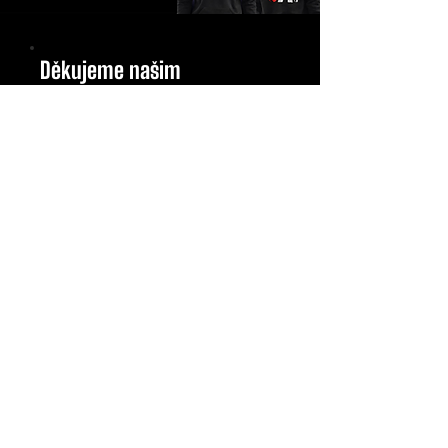
Děkujeme našim
sponzorům:
Generální partner: