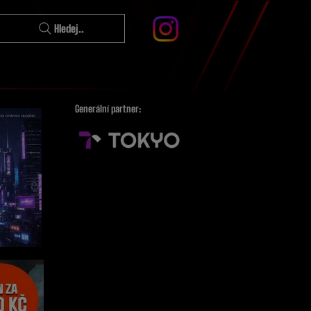
Hledej..
Generální partner: