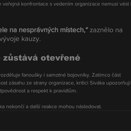
že veřejná konfrontace s vedením organizace nemusí vést 
ele na nesprávných místech,“
 zaznělo na 
vývoje kauzy.
 zůstává otevřené
rozděluje fanoušky i samotné bojovníky. Zatímco část 
nost zásahu ze strany organizace, kritici Siváka upozorňují
povědnost a respekt k pravidlům.
eka nekončí a další reakce mohou následovat.