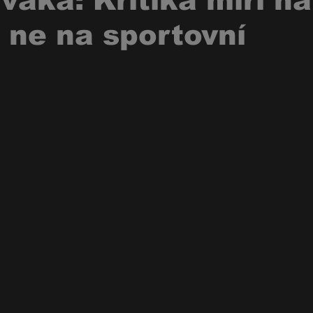
váka: Kritika míří na
 ne na sportovní