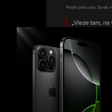
Podle jeho slov Sivák v
„Vleze tam, na v
baví. A ještě s
Mikulášek zároveň přizn
„Já toho kluka 
napsal tu zpráv
Pirát: veře
Ke slovu se dostal také
incident prezentoval.