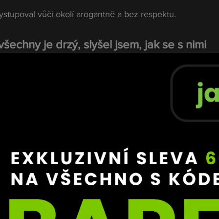
ystupoval vůči okolí arogantně a bez respektu.
šechny je drzý, slyšel jsem, jak se s nimi 
i bude stěžovat?“
al, že se se Sivákem dostal i do osobního sporu.
měl víceméně rád, ale od té doby, co mi 
u, je to pro mě obyčejné lidské dno.“
jná reakce byla zbytečná
 Pirát, který se pozastavil nad způsobem, jakým Sivák celý