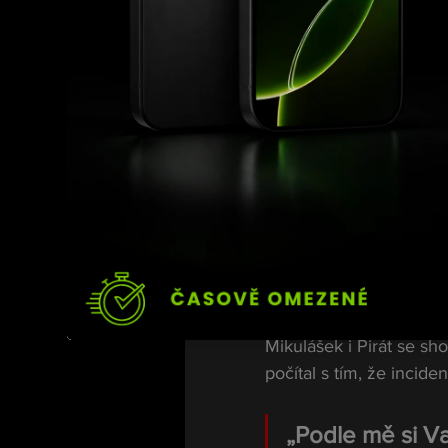
„Dělá ze sebe 
facku a pláče?“
Zároveň dodal, že podob
„Neumím si před
stěžoval si na i
Obavy z dal
Mikulášek i Pirát se sh
počítal s tím, že inciden
„Podle mě si Va