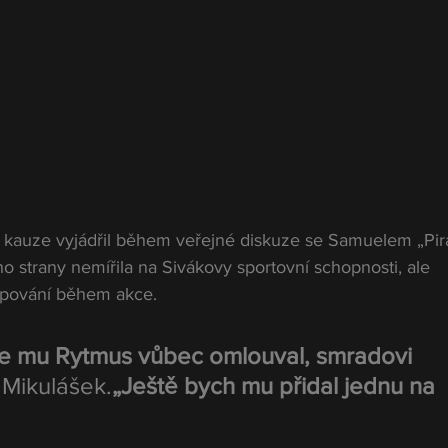
 kauze vyjádřil během veřejné diskuze se Samuelem „Pir
eho strany nemířila na Sivákovy sportovní schopnosti, ale 
upování během akce.
e mu Rytmus vůbec omlouval, smradovi 
 Mikulášek.
„Ještě bych mu přidal jednu na 