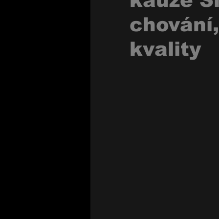
kauze Si
chování,
kvality