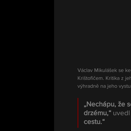
Václav Mikulášek se ke
Krištofičem. Kritika z j
výhradně na jeho vyst
„Nechápu, že s
drzému,“
 uvedl
cestu.“