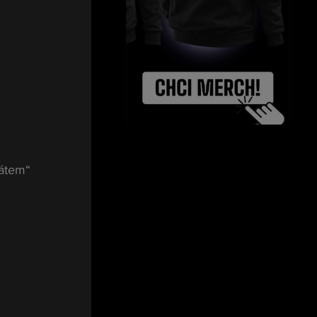
átem“ 