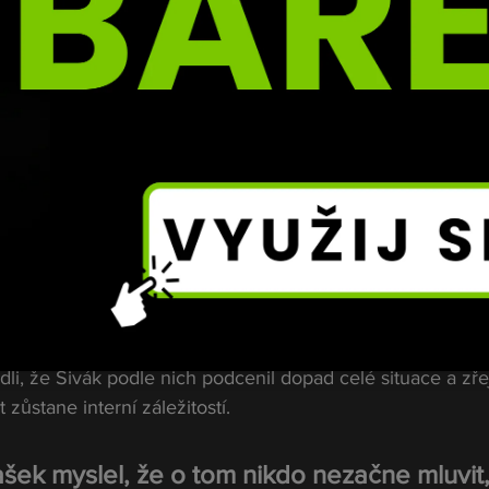
gangstera, vyhrožuje lidem. Pak dostane 
uvedl.
né situace se v minulosti řešily jinak.
stavit, že bych před 20 lety přišel domů a
nternetu.“
ší eskalace
odli, že Sivák podle nich podcenil dopad celé situace a zř
t zůstane interní záležitostí.
šek myslel, že o tom nikdo nezačne mluvit,