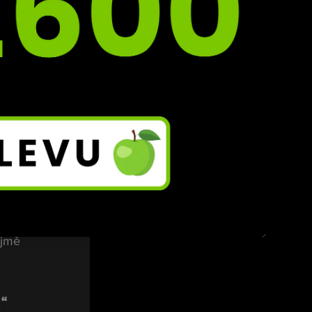
 
ejmě 
“