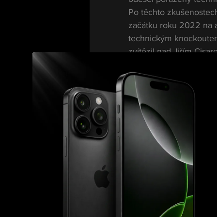
Po těchto zkušenostech
začátku roku 2022 na ak
technickým knockoutem 
zvítězil nad Jiřím Cisa
knockoutem ve druhém k
Erika Bukociho na Plze