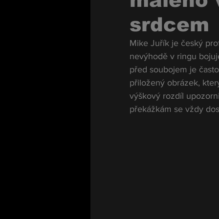
malého 
srdcem
Mike Juřík je český pr
nevýhodě v ringu bojuj
před soubojem je často 
přiložený obrázek, kte
výškový rozdíl upozor
překážkám se vždy dosta