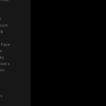
m 
cích 
 8 
 Face 
m 
ky 
val s 
ým 
s 
 