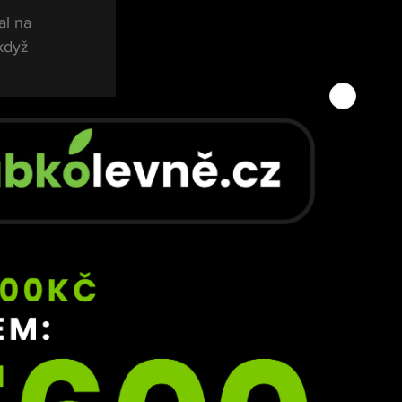
al na 
když 
azil 