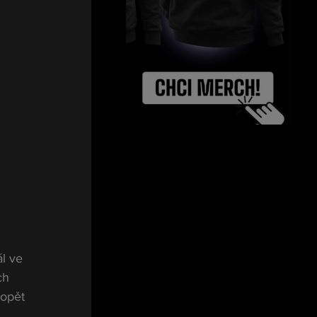
l ve 
ch 
 opět 