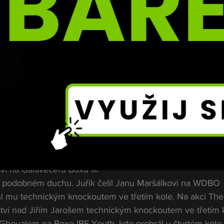
Mike Juřík 
 nezdary
ovala, Mike začal čelit stále těžším soupeřům. Na své ces
ážek, včetně náročných zápasů proti zkušeným protivník
eslo pro Juříka sérii porážek. Na Boxen Live podlehl Ham
m kole technickým knockoutem. Poté na I Am Fighter 5 pr
dy jednomyslným rozhodnutím. Na konci roku 2022 se m
anem Kafkou na The Ring: Ducar vs. Pejsar na základě 
 ale následně přišla těsná porážka na split decision proti 
i na Galavečeru Boxu III.
 podobném duchu. Juřík čelil Janu Maršálkovi na WDBO 
l mu technickým knockoutem ve třetím kole. Na akci The
tví nad Jiřím Jarošem technickým knockoutem ve třetím k
 Ghoualem na Boxe IBF Youth, kde prohrál v čtvrtém kole