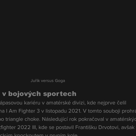
Juřík versus Goga
 v bojových sportech
ápasovou kariéru v amatérské divizi, kde nejprve čelil 
 I Am Fighter 3 v listopadu 2021. V tomto souboji prohrá
po triangle choke. Následující rok pokračoval v amatérský
ighter 2022 III, kde se postavil Františku Drvotovi, avšak
ickým knockoutem v prvním kole.