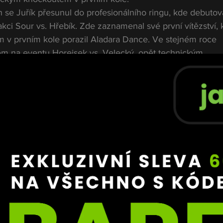
 se Juřík přesunul do profesionálního ringu, kde debutov
ci Sour vs. Hřebík. Zde zaznamenal své první vítězství, 
v prvním kole porazil Aladara Dance. Ve stejném roce 
rem na eventu Horejsek vs. Velecký, opět technickým 
ole. Na této vlně úspěchu pokračoval, když v dubnu por
ňském Ringu 3, a to opět TKO v prvním kole.