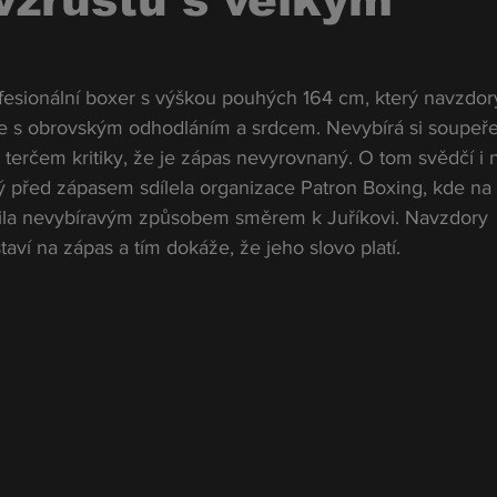
vzrůstu s velkým
ofesionální boxer s výškou pouhých 164 cm, který navzdor
e s obrovským odhodláním a srdcem. Nevybírá si soupeře
terčem kritiky, že je zápas nevyrovnaný. O tom svědčí i n
rý před zápasem sdílela organizace Patron Boxing, kde na 
nila nevybíravým způsobem směrem k Juříkovi. Navzdory 
ví na zápas a tím dokáže, že jeho slovo platí. 