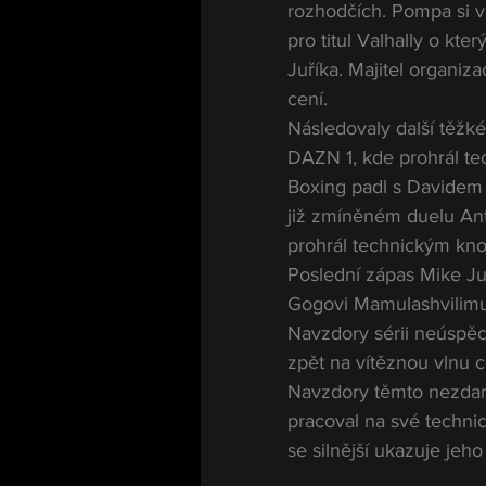
rozhodčích. Pompa si v 
pro titul Valhally o kt
Juříka. Majitel organiza
cení. 
Následovaly další těž
DAZN 1, kde prohrál te
Boxing padl s Davidem 
již zmíněném duelu Ant
prohrál technickým kno
Poslední zápas Mike Ju
Gogovi Mamulashvilimu,
Navzdory sérii neúspěch
zpět na vítěznou vlnu c
Navzdory těmto nezdarů
pracoval na své technic
se silnější ukazuje jeh