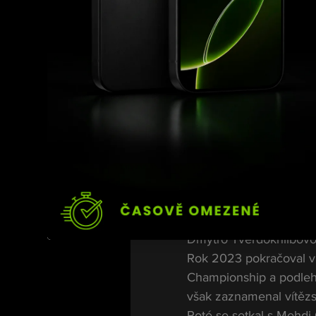
Tvrdé zápasy a
Jak jeho kariéra postup
zaznamenal několik por
Následující období přin
Shadalovovi už v první
s Janem Kočkou na bo
podařilo zvítězit nad J
většinového rozhodnutí,
Dmytro Tverdokhlibovov
Rok 2023 pokračoval v
Championship a podleh
však zaznamenal vítězs
Poté se setkal s Mehdi