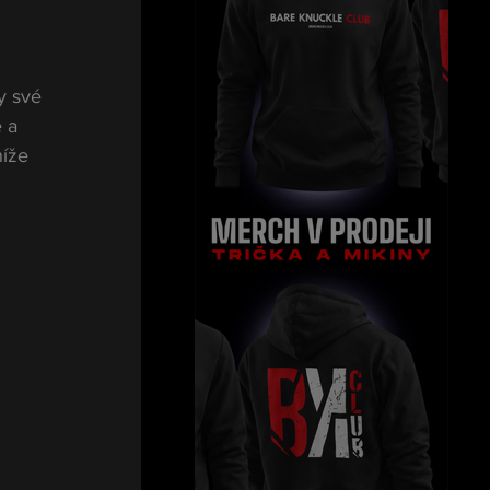
y své 
 a 
íže 