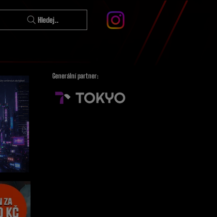
Hledej..
Generální partner: