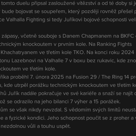
tomto duelu připsal zasloužené vítězství a od té doby si j
erý bude bojovat se soupeřem, který později rovněž přešel 
ce Valhalla Fighting si tedy Juříkovi bojové schopnosti vel
ké zápasy, včetně souboje s Danem Chapmanem na BKFC 
chnickým knockoutem v prvním kole. Na Ranking Fights 
Khachatryanem ve třetím kole TKO. Na konci roku 2024 če
onu Lazebnovi na Valhalle 7 v boxu bez rukavic, kde zno
ckoutem ve třetím kole.
říka proběhl 7. února 2025 na Fusion 29 / The Ring 14 pro
 kde utrpěl porážku technickým knockoutem ve třetím ko
ů Juřík nadále pokračuje ve své kariéře a snaží se najít 
ož se odrazilo na jeho bilanci 7 výher a 15 porážek.
m se však nikdy nevzdal. S vědomím svých limitů neust
e a fyzické kondici. Jeho schopnost poučit se z proher a v
o nezdolnou vůli a touhu uspět.