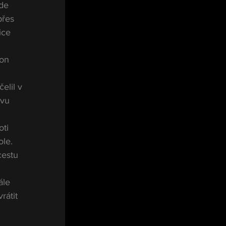
de 
přes 
ice 
on 
lil v 
vu 
ti 
le. 
cestu 
ále 
rátit 