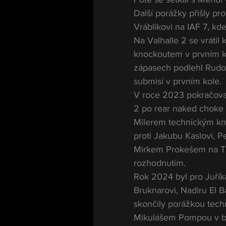
Další porážky přišly pr
Vráblikovi na IAF 7, kd
Na Valhalle 2 se vrátil
knockoutem v prvním ko
zápasech podlehl Rudol
submisí v prvním kole.
V roce 2023 pokračoval
2 po rear naked choke 
Milerem technickým kno
proti Jakubu Kaslovi, P
Mirkem Prokešem na Th
rozhodnutím.
Rok 2024 byl pro Juřík
Bruknarovi, Nadiru El 
skončily porážkou tech
Mikulášem Pompou v bo