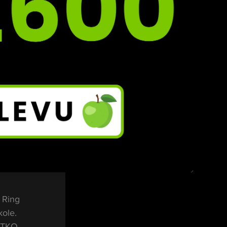
tě 
ům. 
satu 
ohrál 
u 
 Ring 
ole. 
 TKO. 