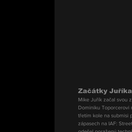
Začátky Juříka
Mike Juřík začal svou z
Dominiku Toporcerovi na
třetím kole na submisi 
zápasech na IAF: Streetf
odešel poražený techn