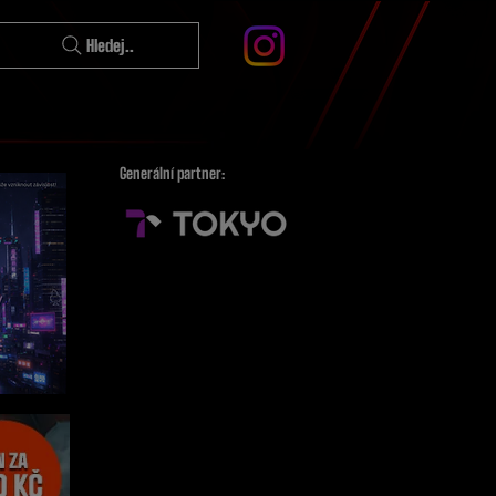
Hledej..
Generální partner: