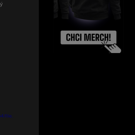
ý 
/file.