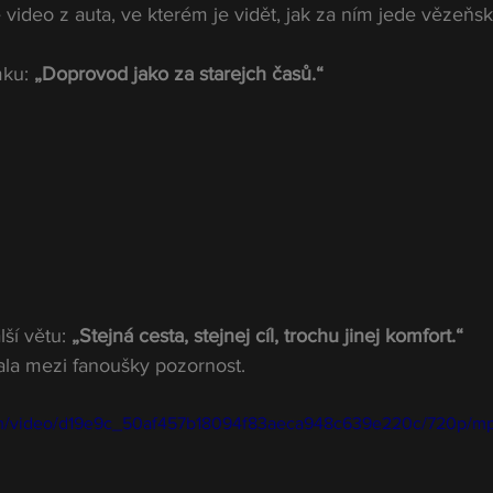
é video z auta, ve kterém je vidět, jak za ním jede vězeňsk
ku: 
„Doprovod jako za starejch časů.“
ší větu: 
„Stejná cesta, stejnej cíl, trochu jinej komfort.“
lala mezi fanoušky pozornost.
.com/video/d19e9c_50af457b18094f83aeca948c639e220c/720p/mp4