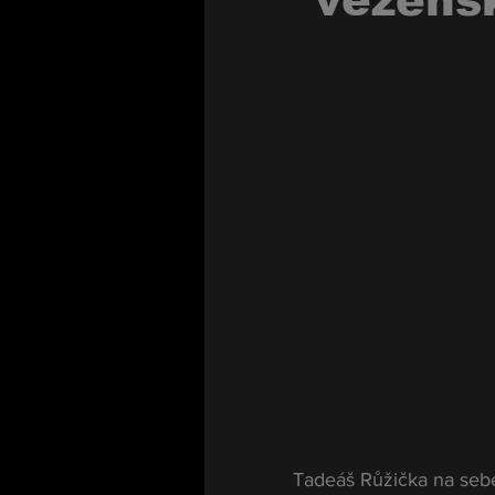
"vězeňs
Tadeáš Růžička na sebe 