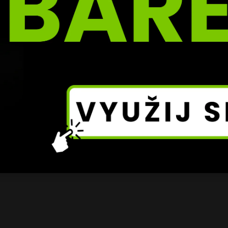
sobí jako narážka na jeho vlastní zkušenost. Zatímco dří
oval pod dohledem a v omezených podmínkách, dnes ji j
l s nadhledem, ale zároveň připomněl část své minulosti,
ivnila.