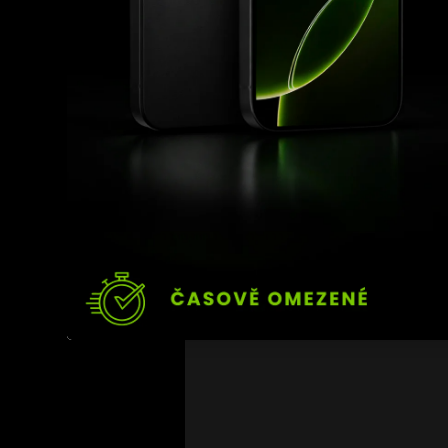
Zveřejněné video tak pů
podobnou cestu absolv
luxusní audi.
Sám Mawar situaci poda
jeho kariéru výrazně ovl