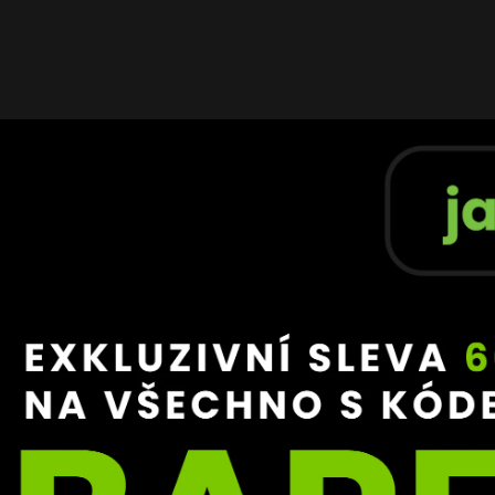
no propuštěn z vězení, kde strávil zhruba 17 měsíců. Do 
l kvůli problémům se zákonem a jeho návrat na svobodu se
mácí MMA scény.