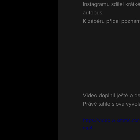
Instagramu sdílel krátk
autobus.
K záběru přidal poznám
Video doplnil ještě o dal
Právě tahle slova vyvo
https://video.wixstatic
mp4