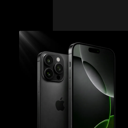
Růžička byl totiž nedáv
výkonu trestu se dosta
výrazným tématem do