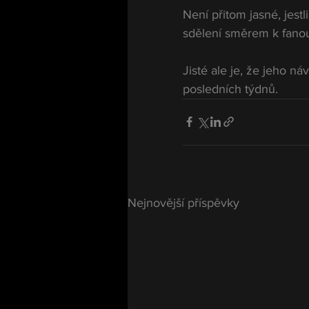
Není přitom jasné, jest
sdělení směrem k fano
Jisté ale je, že jeho n
posledních týdnů.
Nejnovější příspěvky