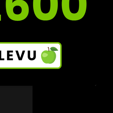
ve by 
ede 
 která 