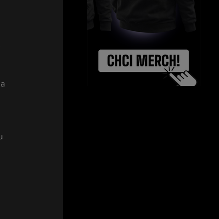
 
a 
u 