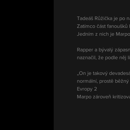
Tadeáš Růžička je po n
Zatímco část fanoušků ho 
Jedním z nich je Marpo
Rapper a bývalý zápasn
naznačil, že podle něj li
„On je takový devadesá
normální, prostě běžný t
Evropy 2
Marpo zároveň kritizova