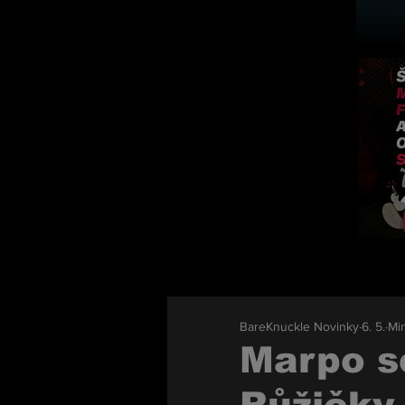
BareKnuckle Novinky
6. 5.
Min
Marpo s