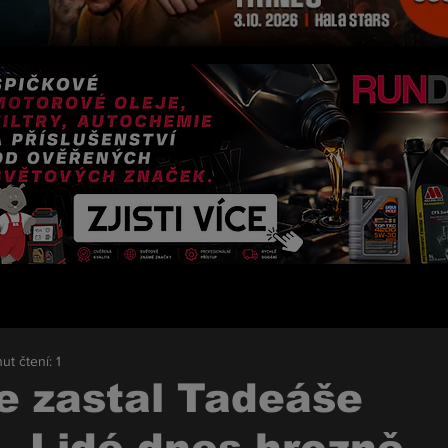
ut čtení: 1
e zastal Tadeáše