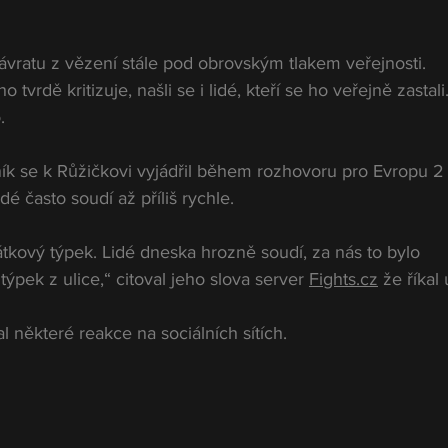
ávratu z vězení stále pod obrovským tlakem veřejnosti. 
tvrdě kritizuje, našli se i lidé, kteří se ho veřejně zastali.
.
ík se k Růžičkovi vyjádřil během rozhovoru pro Evropu 2 
dé často soudí až příliš rychle.
tkový týpek. Lidé dneska hrozně soudí, za nás to bylo 
ýpek z ulice,“ citoval jeho slova server 
Fights.cz
 že říkal 
l některé reakce na sociálních sítích.