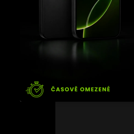
Růžička měl přitom ješ
domácí scény proti Václ
zákonem a následný výk
Po návratu je tak dál 
Nejnovější příspěvky