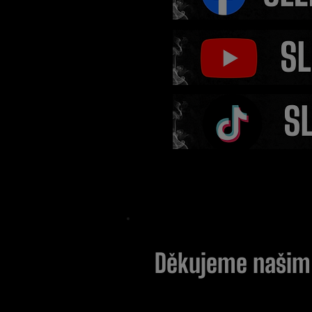
Konec bizarních frašek?
Benda poslal jasný vzka
Děkujeme naši