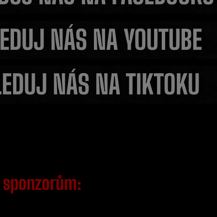
 Karlos
Konec velkého snu? Siv
z Clashi
přijít o životní šanci ješt
svým dalším zápasem
m
sponzorům: