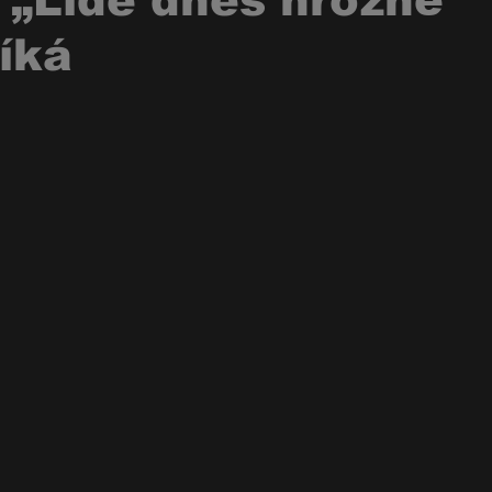
 „Lidé dnes hrozně
říká