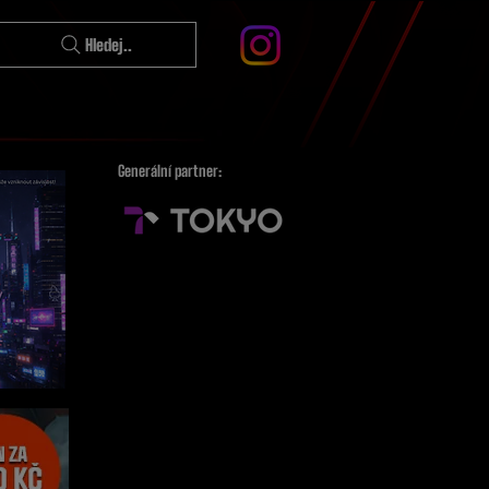
Hledej..
Generální partner: