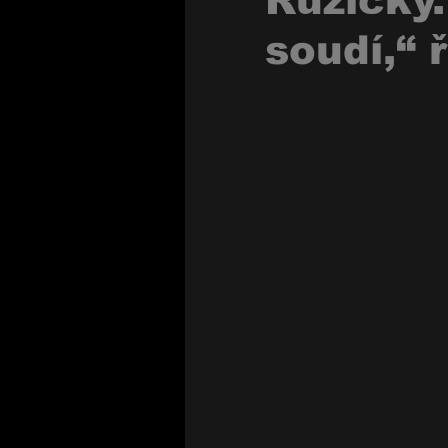
Růžičky.
soudí,“ 