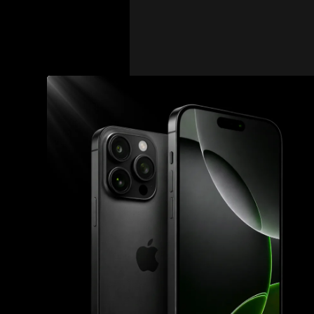
„Pak čteš ty komentáře 
uvedl.
Sám zároveň přiznal, že
„Já bych do basy nechtěl
vysvětlil.