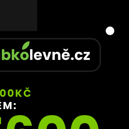
“ 
s,“ 