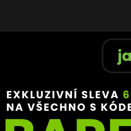
– ať táhne, ať v tom vězení shoří a podobné hnusné věci,
 by si pobyt ve vězení nedokázal představit.
. Fakt ne. Není to o tom, že bych se bál, ale ztratit ten ča