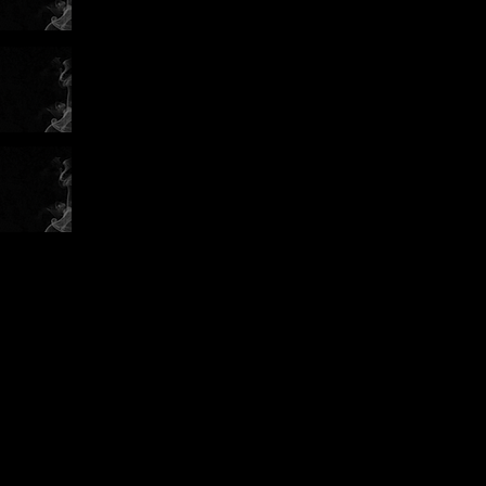
ák může
ě před