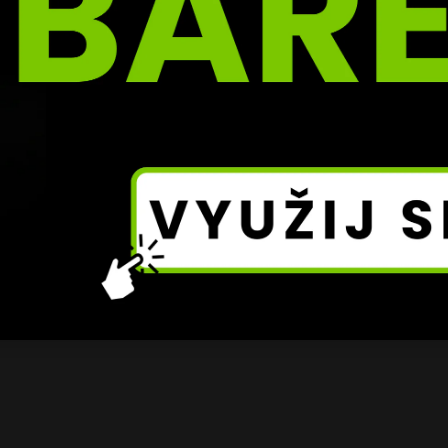
tě před časem našlápnuto k jednomu z největších zápasů 
avu Sivákovi. Místo velkého souboje ale přišly problémy 
on trestu.
jedním z nejdiskutovanějších jmen domácí bojové scény.