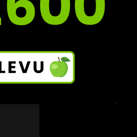
se 
Zobrazit vše