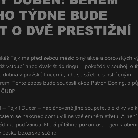
Ý DUBEN: BĚHEM
HO TÝDNE BUDE
T O DVĚ PRESTIŽNÍ
káš Fajk má před sebou měsíc plný akce a obrovských vý
ž vstoupí hned dvakrát do ringu – pokaždé v souboji o tit
. dubna v pražské Lucerně, kde se střetne s ostříleným 
em. Tento zápas bude součástí akce Patron Boxing, a pů
e ČUBP.
 – Fajk i Ducár – naplánované jiné soupeře, ale díky vel
ostem se nakonec domluvili na vzájemném střetu. A není 
ořádnou podívanou, která přitáhne pozornost nejen k oběm
lé české boxerské scéně.