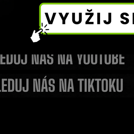
Co se opravdu stalo v Cl
vák může
Jakub Jíra poprvé popsa
tě před
svého odchodu