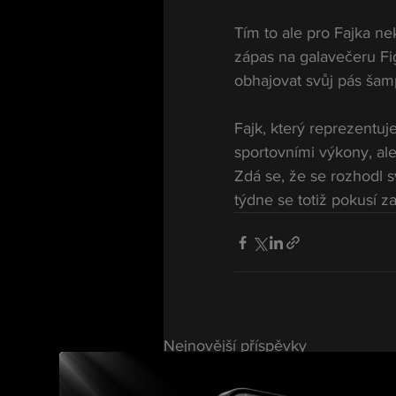
Tím to ale pro Fajka ne
zápas na galavečeru Fi
obhajovat svůj pás ša
Fajk, který reprezentu
sportovními výkony, ale
Zdá se, že se rozhodl 
týdne se totiž pokusí z
Nejnovější příspěvky