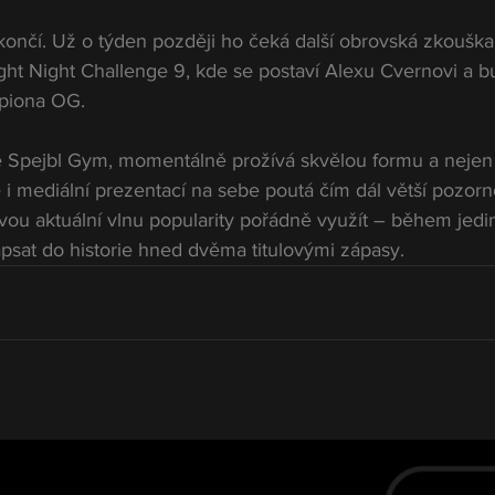
končí. Už o týden později ho čeká další obrovská zkouška
ght Night Challenge 9, kde se postaví Alexu Cvernovi a b
mpiona OG.
je Spejbl Gym, momentálně prožívá skvělou formu a nejen
 i mediální prezentací na sebe poutá čím dál větší pozorno
svou aktuální vlnu popularity pořádně využít – během jedi
apsat do historie hned dvěma titulovými zápasy.