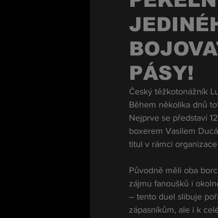
PEKELN
JEDINÉ
BOJOVA
PÁSY!
Český těžkotonážník Lu
Během několika dnů toti
Nejprve se představí 12
boxerem Vasilem Ducár
titul v rámci organizac
Původně měli oba borci
zájmu fanoušků i okoln
– tento duel slibuje p
zápasníkům, ale i k ce