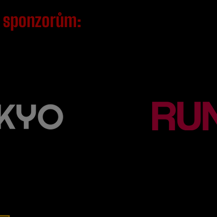
m
sponzorům: