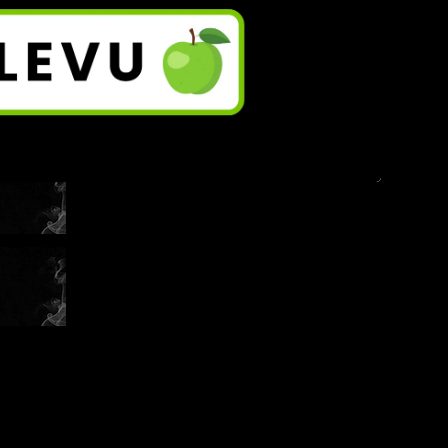
ashi?
l důvod