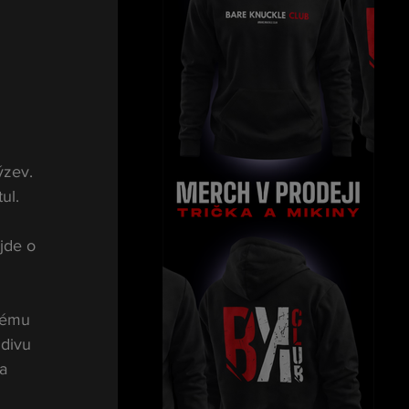
zev. 
ul. 
jde o 
kému 
divu 
a 