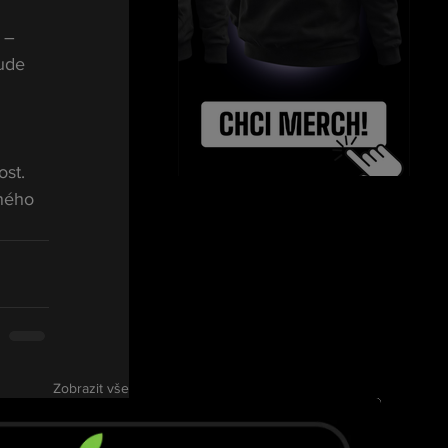
 – 
ude 
 
st. 
ného 
Zobrazit vše