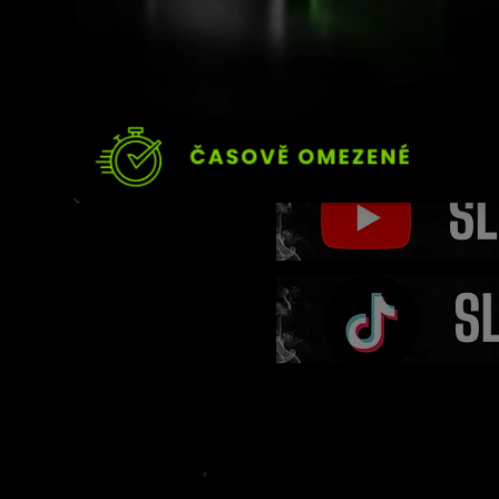
Konec velkého snu? Si
přijít o životní šanci ješ
svým dalším zápasem