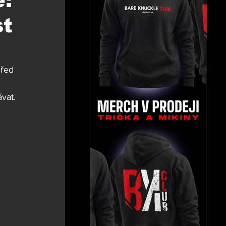
:
st
Před 
vat.