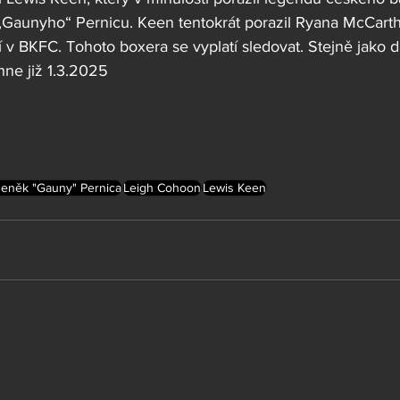
„Gaunyho“ Pernicu. Keen tentokrát porazil Ryana McCart
ství v BKFC. Tohoto boxera se vyplatí sledovat. Stejně jako da
hne již 1.3.2025
eněk "Gauny" Pernica
Leigh Cohoon
Lewis Keen