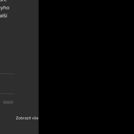
hyho 
lší 
Zobrazit vše