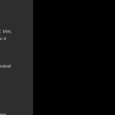
. Vím, 
u a 
vával 
are 