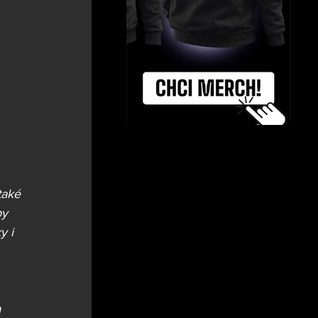
také 
by 
y i 
 