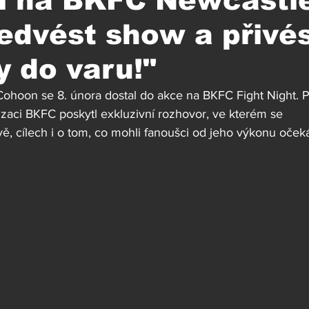
 na BKFC Newcastle
edvést show a přivé
 do varu!"
 Cohoon se 8. února dostal do akce na BKFC Fight Night. 
aci BKFC poskytl exkluzivní rozhovor, ve kterém se 
vě, cílech i o tom, co mohli fanoušci od jeho výkonu očeká