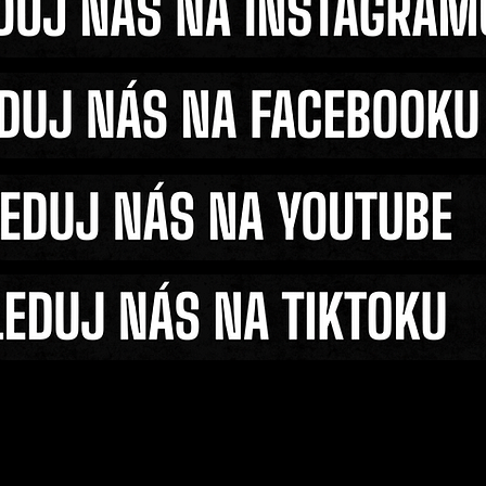
-knuckle
Redneck Fight 15 zamíří 
 time dle
Špilberk. Nabídne první 
zápas bez rukavic v Čes