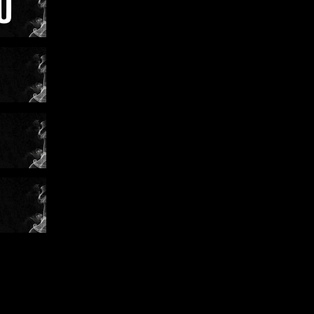
na
ženský
ku