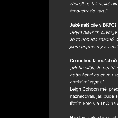
zápasit na tak velké ak
fanoušky do varu!"
Jaké máš cíle v BKFC?
„Mým hlavním cílem je p
že to nebude snadné, 
jsem připravený se učit
Co mohou fanoušci oče
„Mohu slíbit, že nechá
nebo čekal na chybu so
atraktivní zápas."
Leigh Cohoon měl před 
naznačovali, jak bude 
třetím kole via TKO na 
Na stejné akci boxoval 