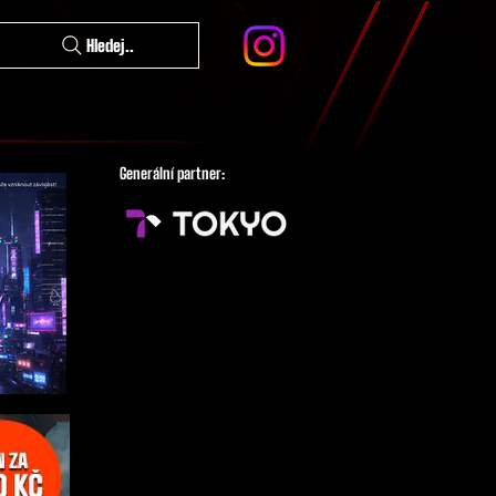
Hledej..
Generální partner: