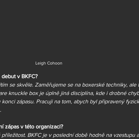
Leigh Cohoon
a debut v BKFC?
 cítím se skvěle. Zaměřujeme se na boxerské techniky, ale 
are knuckle box je úplně jiná disciplína, kde i drobné chy
onci zápasu. Pracuji na tom, abych byl připravený fyzick
.
ní zápas v této organizaci?
 příležitost. BKFC je v poslední době hodně na vzestupu a