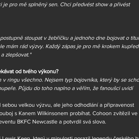
ci je pro mě splněný sen. Chci předvést show a přivést 
ostupně stoupat v žebříčku a jednoho dne bojovat o titul
ale mám rád výzvy. Každý zápas je pro mě krokem kupřed
 a zlepšovat."
kávat od tvého výkonu?
m v ringu všechno. Nejsem typ bojovníka, který by se scho
upeře. Půjdu do toho naplno a věřím, že fanoušci uvidí 
sebou velkou výzvu, ale jeho odhodlání a připravenost 
souboj s Kanem Wilkinsonem probíhat. Cohoon zvítězil ve 
eventu BKFC Newcastle a potvrdil svá slova.
i Lewis Keen, který v minulosti porazil legendu českého b