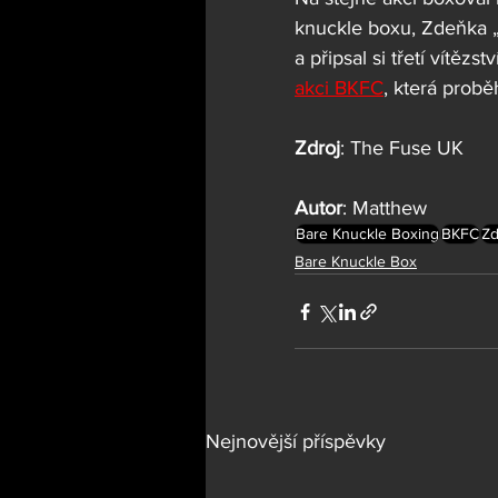
knuckle boxu, Zdeňka 
a připsal si třetí vítěz
akci BKFC
, která probě
Zdroj
: The Fuse UK
Autor
: Matthew
Bare Knuckle Boxing
BKFC
Zd
Bare Knuckle Box
Nejnovější příspěvky