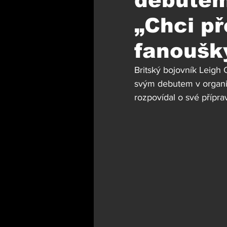
debutem
„Chci př
fanoušky
Britský bojovník Leigh
svým debutem v organiz
rozpovídal o své přípra