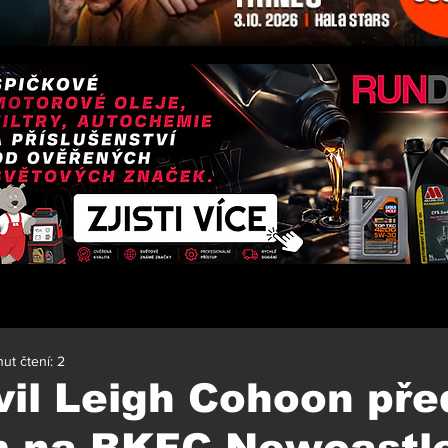
ut čtení: 2
vil Leigh Cohoon pře