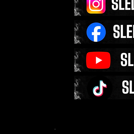
TOP 25 nejlepších bare
boxerů - P4P Ranking all
BoxRec