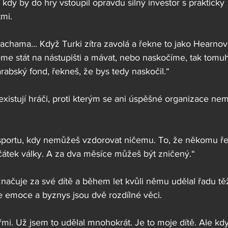
 kdy by do hry vstoupil opravdu silný investor s prakticky 
mi.
achama... Když Turki zítra zavolá a řekne to jako Hearnovi
eme stát na nástupišti a mávat, nebo naskočíme, tak tomuh
arabský fond, řekneš, že bys tedy naskočil.“
existují hráči, proti kterým se ani úspěšné organizace ne
portu, kdy nemůžeš vzdorovat ničemu. To, že někomu ř
átek války. A za dva měsíce můžeš být zničený.“
čuje za své dítě a během let kvůli němu udělal řadu tě
že emoce a byznys jsou dvě rozdílné věci.
mi. Už jsem to udělal mnohokrát. Je to moje dítě. Ale kd