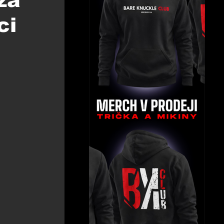
za
ci