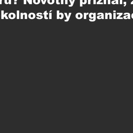
řů? Novotný přiznal, 
kolností by organiza