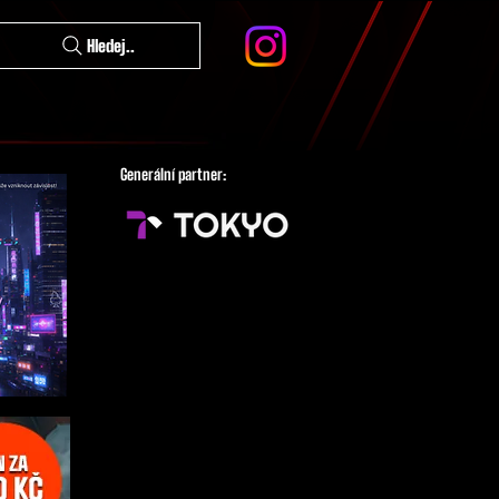
Hledej..
Generální partner: