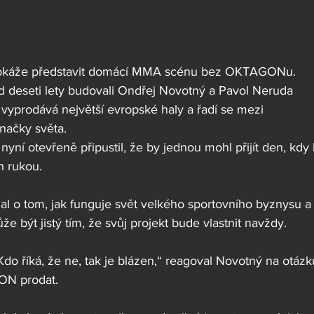
dokáže představit domácí MMA scénu bez OKTAGONu. 
d deseti lety budovali Ondřej Novotný a Pavol Neruda 
 vyprodává největší evropské haly a řadí se mezi 
ačky světa.
yní otevřeně připustil, že by jednou mohl přijít den, kdy 
h rukou.
al o tom, jak funguje svět velkého sportovního byznysu a
e být jistý tím, že svůj projekt bude vlastnit navždy.
Kdo říká, že ne, tak je blázen,“ reagoval Novotný na otázk
ON prodat.