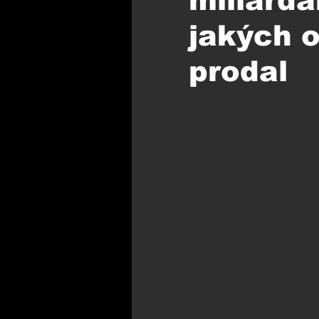
miliardá
jakých o
prodal