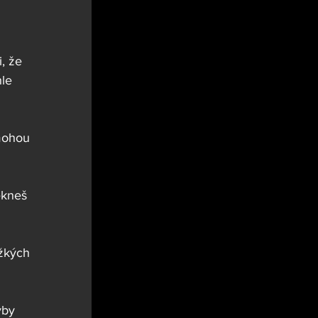
, že 
le 
mohou 
ekneš 
žkých 
yby 