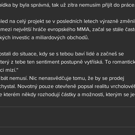
ídka by byla správná, tak už zítra nemusím přijít do práce
led na celý projekt se v posledních letech výrazně změnil
zi největší hráče evropského MMA, začal se stále častě
kých investic a miliardových obchodů.
tali do situace, kdy se s tebou baví lidé a začneš se 
terý z tebe ten sentiment postupně vytříská. To romantic
i mizí.“
 bát nemusí. Nic nenasvědčuje tomu, že by se prodej 
stal. Novotný pouze otevřeně popsal realitu vrcholové
e kterém někdy rozhodují částky a možnosti, kterým se je