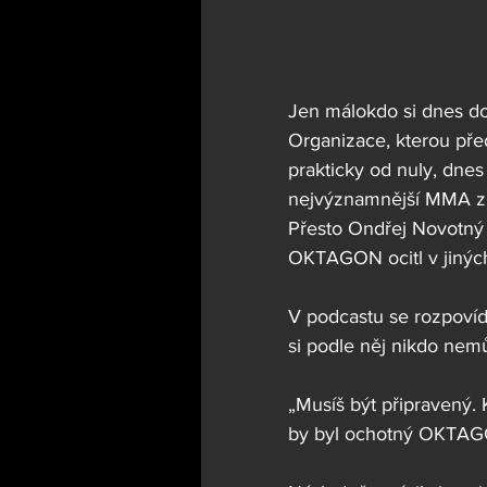
Jen málokdo si dnes 
Organizace, kterou pře
prakticky od nuly, dnes
nejvýznamnější MMA zn
Přesto Ondřej Novotný n
OKTAGON ocitl v jinýc
V podcastu se rozpovíd
si podle něj nikdo nemůž
„Musíš být připravený. 
by byl ochotný OKTAG