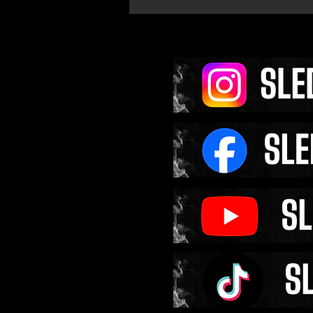
Šéf Oktagonu zažil ve V
šílenství. Fanoušci ho z
na každém kroku