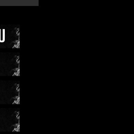
y. Po
émolou a