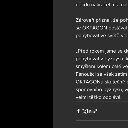
někdo nakráčel a ta nab
Zároveň přiznal, že poh
se OKTAGON dostával me
pohybovat ve světě vel
„Před rokem jsme se dos
pohybovat v byznysu, k
smýšlení kolem celé věc
Fanoušci se však zatím
OKTAGONu skutečně chy
sportovního byznysu, v
velmi těžko odolává.