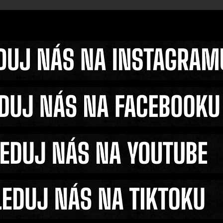
arech
Fleury překvapil fanoušk
astavovali
ztrátě titulu trénuje s V
věří v jeho vítězství