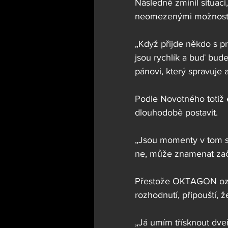
Následně zmínil situaci,
neomezenými možnost
„Když přijde někdo s pr
jsou rychlík a buď bud
pánovi, který spravuje 
Podle Novotného totiž 
dlouhodobě postavit.
„Jsou momenty v tom s
ne, může znamenat zač
Přestože OKTAGON ozna
rozhodnutí, připouští, 
„Já umím třísknout dveř