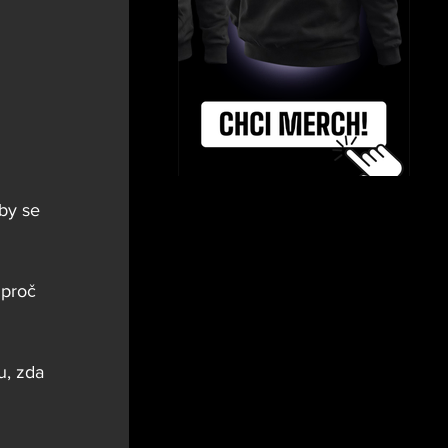
by se 
 proč 
u, zda 