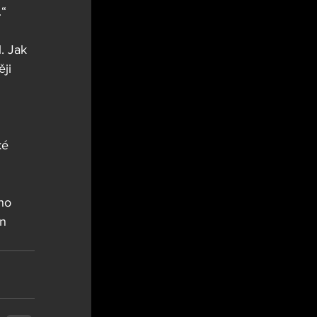
.“
. Jak 
ji 
ké 
ho 
n 