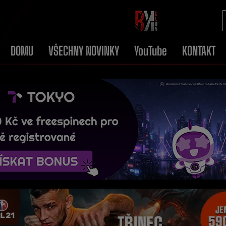
DOMU
VŠECHNY NOVINKY
YouTube
KONTAKT