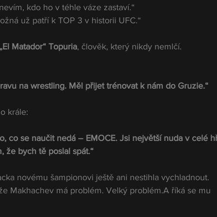
evím, kdo ho v téhle váze zastaví.“
žná už patří k TOP 3 v historii UFC.“
a „El Matador“ Topuria
, člověk, který nikdy nemlčí.
ravu na wrestling. Měl přijet trénovat k nám do Gruzie.“
o krále:
o, co se naučit nedá – EMOCE. Jsi největší nuda v celé hř
 že bych tě poslal spát.“
ka novému šampionovi ještě ani nestihla vychladnout.
 že Makhachev má problém. Velký problém.A říká se mu 