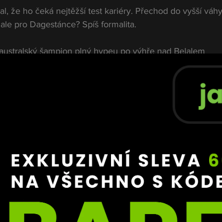
, že ho čeká nejtěžší test kariéry. Přechod do vyšší váh
le pro Dagestánce? Spíš formalita.
australský šampion plný hypeu po výhře nad Belalem 
ální zkouškou. Lidé v hale věřili, že přijde přestřelka. 
e očekáváním.
annost.
 skládal na zem, jako kdyby zkoušel nové techniky na 
, žádné přestřelky – jen čistá dominance. Australana pálil
no. Zábavný? Ani omylem.
o řešit. Makhachev vyhrál všechno, co šlo. V postoji neby