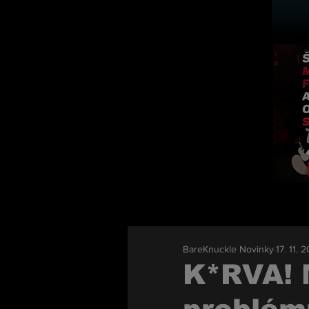
BareKnuckle Novinky
17. 11. 
K*RVA!