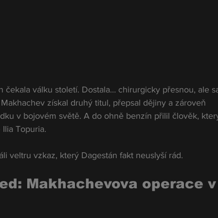
ekala válku století. Dostala… chirurgicky přesnou, ale s
Makhachev získal druhý titul, přepsal dějiny a zároveň 
u v bojovém světě. A do ohně benzín přilil člověk, který
Ilia Topuria.
li veltru vzkaz, který Dagestán fakt neuslyší rád.
led: Makhachevova operace v