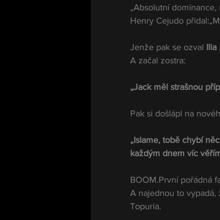
„Absolutní dominance, n
Henry Cejudo přidal:„Mo
Jenže pak se ozval 
Ili
A začal zostra:
„Jack měl strašnou příp
Pak si došlápl na novéh
„Islame, tobě chybí něc
každým dnem víc věřím,
BOOM.První pořádná fac
A najednou to vypadá,
Topuria.