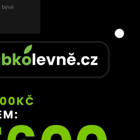
y bývá 
a jen 
l 