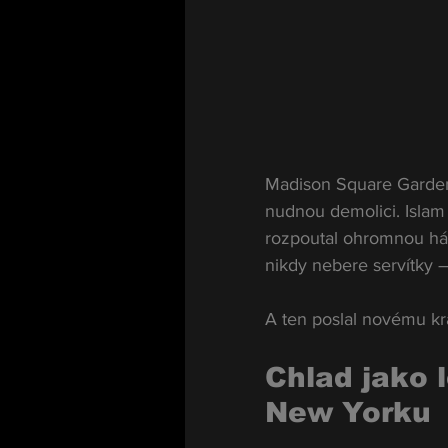
Madison Square Garden č
nudnou demolici. Islam 
rozpoutal ohromnou hádk
nikdy nebere servítky – 
A ten poslal novému krá
Chlad jako 
New Yorku