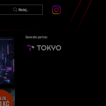
Hledej..
Generální partner: