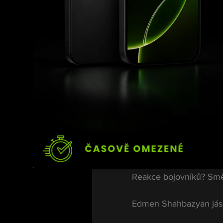
marný, kopal tvrdě, box
Sakra cokoliv, co by zv
Žádný finiš.Žádný risk
A to publikum neskouslo
že hlavní zápas večera
Topuria se 
Makhachevov
Reakce bojovníků? Směs
Edmen Shahbazyan jása