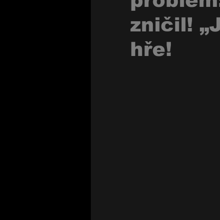
problém:
zničil! 
hře!