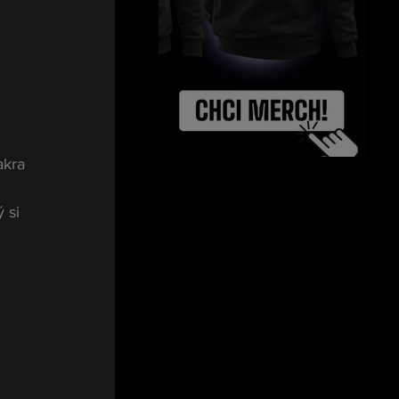
akra 
 si 
 