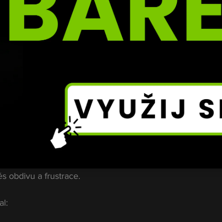
oval slušně. Ale víš, co chybělo?
edlo lidi ze sedaček.
.Jediná emoce v zápase? Zoufalství Maddaleny.
. Polovina slavila šampiona. Druhá polovina odcházela s 
 byl… no… uspávačka.
vysmál Maddalenovi… a pak 
i vrazil nůž do zad
 obdivu a frustrace.
l: