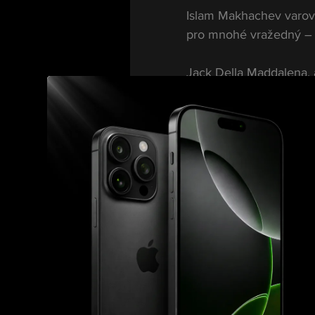
Islam Makhachev varoval
pro mnohé vražedný – a
Jack Della Maddalena, 
Muhammadem, měl být ide
Expertům se třásly ruc
Realita?
Totální jednostr
Makhachev si Maddalenu
tréninku. Žádná dramata
bezmoc a vztek.
Mistrem? A
Po pěti kolech nebylo c