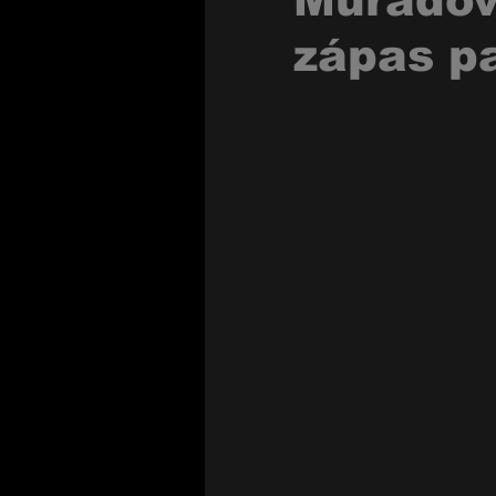
Muradova
zápas p