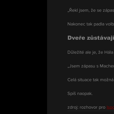
„Řekl jsem, že se zápa
Nakonec tak padla volb
Dveře zůstávaj
Důležité ale je, že Há
„Jsem zápasu s Machem 
Celá situace tak možná 
Spíš naopak.
zdroj: rozhovor pro 
Ispo