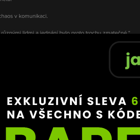
 chaos v komunikaci.
i různými lidmi a jednání bylo proto trochu zmatečné.“