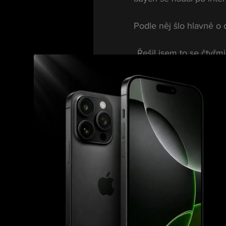
Podle něj šlo hlavně o
„Řešil jsem to se čtyřm