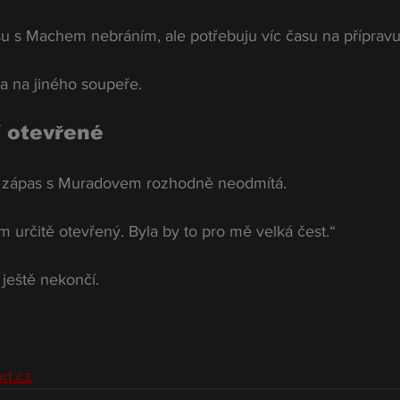
su s Machem nebráním, ale potřebuju víc času na přípravu
a na jiného soupeře.
í otevřené
la zápas s Muradovem rozhodně neodmítá.
určitě otevřený. Byla by to pro mě velká čest.“
ještě nekončí.
rt.cz