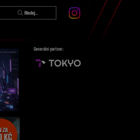
Hledej..
Generální partner: