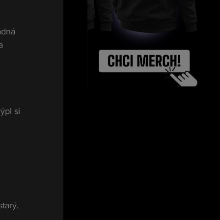
ádná 
a 
pl si 
tarý, 