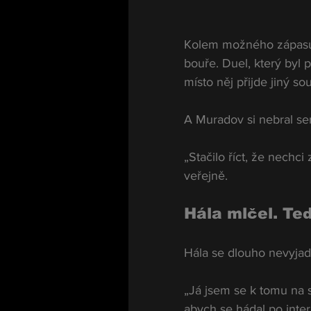
Kolem možného zápasu
bouře. Duel, který byl 
místo něj přijde jiný so
A Muradov si nebral ser
„Stačilo říct, že nechc
veřejně.
Hála mlčel. Te
Hála se dlouho nevyjadř
„Já jsem se k tomu na s
abych se hádal po inter