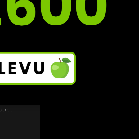
druhé 
erci, 