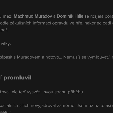
 mezi 
Machmud Muradov
 a 
Dominik Hála
 se rozjela poř
podle zákulisních informací opravdu ve hře, nakonec padl 
upeř.
vítky.
i zápasit s Muradovem a hotovo… Nemusíš se vymlouvat,“ rý
ď promluvil
oval, ale teď vysvětlil svou stranu příběhu.
ociálních sítích nevyjadřoval záměrně. Jsem už na to asi s
netu.“