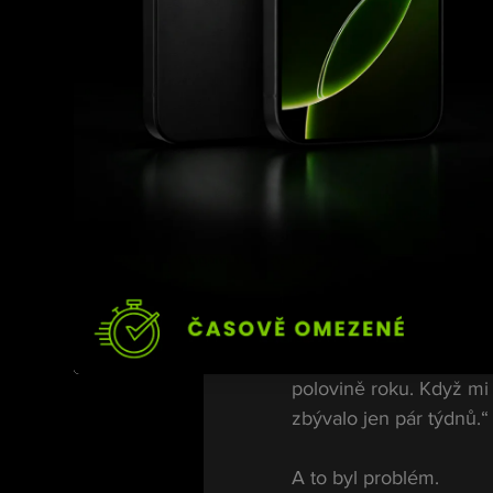
Klíčový problé
Hlavní důvod, proč k z
Termín.
„Původně byl skutečně
polovině roku. Když mi 
zbývalo jen pár týdnů.“
A to byl problém.