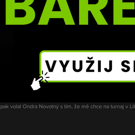
m: čas
ápasu nedošlo, byl podle Hály jednoduchý.
 ve hře duel s Muradovem. Ten měl ale proběhnout až v 
pak volal Ondra Novotný s tím, že mě chce na turnaj v Lib