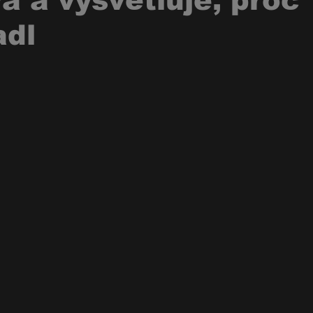
 a vysvětluje, proč
adl