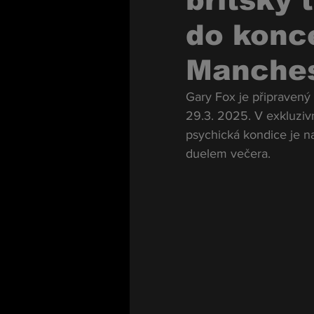
britský 
do konc
Manches
Gary Fox je připravený 
29.3. 2025. V exkluzivn
psychická kondice je na
duelem večera.