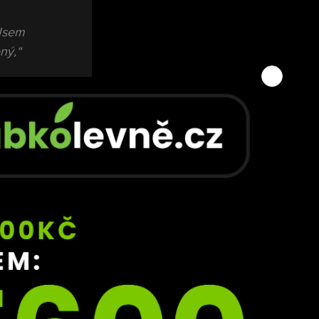
Jsem 
ný,“ 
gu 
slí, 
mí,“ 
ten 
ou, a 