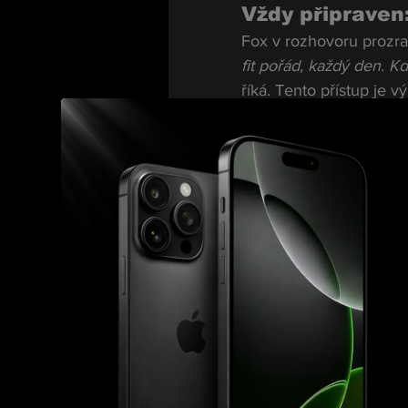
Vždy připraven
Fox v rozhovoru prozrad
fit pořád, každý den. K
říká. Tento přístup je 
umožňují udržet se ve 
Respekt k soupe
Vztah mezi Foxem a jeh
půjde přátelství stranou
že mě knokautuje. To j
říká Fox.
Strategie na "g
Fox ví, že Chase prefer
styl, který mi sedí. Má
většinou to skončilo je