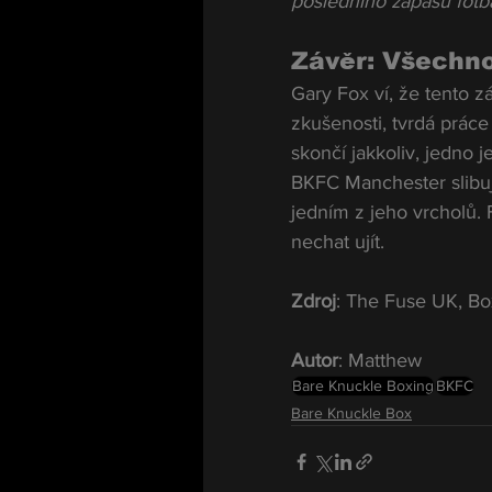
posledního zápasu fotb
Závěr: Všechno
Gary Fox ví, že tento 
zkušenosti, tvrdá prác
skončí jakkoliv, jedno 
BKFC Manchester slibu
jedním z jeho vrcholů. 
nechat ujít.
Zdroj
: The Fuse UK, Bo
Autor
: Matthew
Bare Knuckle Boxing
BKFC
Bare Knuckle Box