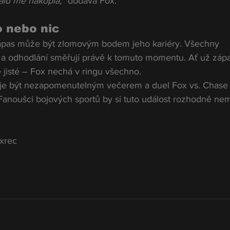
alu mě nakopla,“
 dodává Fox.
 nebo nic
zápas může být zlomovým bodem jeho kariéry. Všechny 
e a odhodlání směřují právě k tomuto momentu. Ať už zápa
je jisté – Fox nechá v ringu všechno.
je být nezapomenutelným večerem a duel Fox vs. Chase
Fanoušci bojových sportů by si tuto událost rozhodně nem
xrec