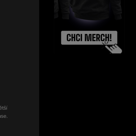
tší 
se. 