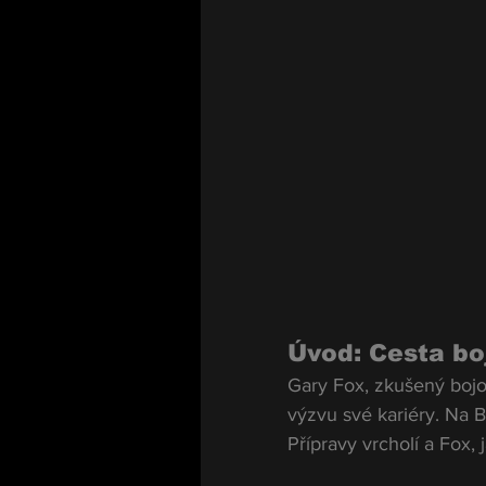
Úvod: Cesta bo
Gary Fox, zkušený bojov
výzvu své kariéry. Na B
Přípravy vrcholí a Fox, 