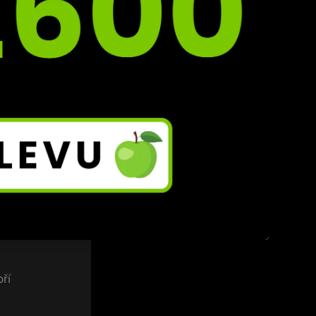
h, 
imo 
“
 říká 
děl 
ce, 
ří 