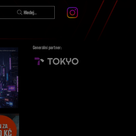
Hledej..
Generální partner: