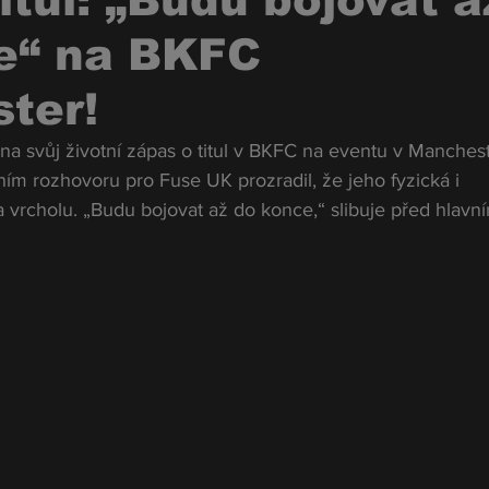
titul: „Budu bojovat a
e“ na BKFC
ter!
na svůj životní zápas o titul v BKFC na eventu v Manches
ím rozhovoru pro Fuse UK prozradil, že jeho fyzická i 
 vrcholu. „Budu bojovat až do konce,“ slibuje před hlavn