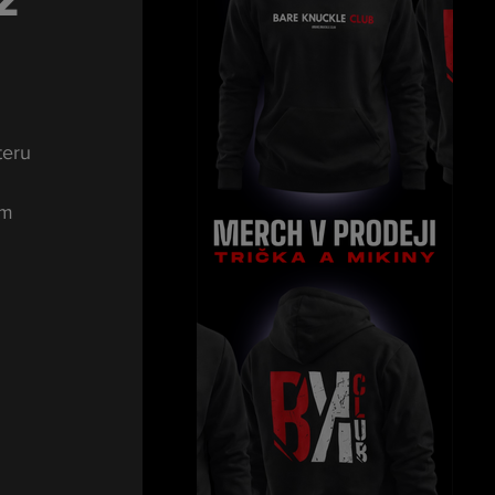
ž
teru 
ím 