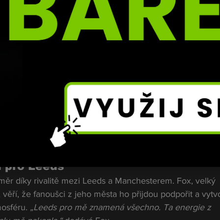
 mladická dravost
bou skvělou bilanci a své soupeře poráží v prvních kolec
nosti budou klíčové. 
„Myslím, že nemá tolik zkušeností m
zápas protáhne, věřím, že fyzicky i psychicky vydržím déle,
níka: Jít až na dno
upností. I když v minulosti prohrál, nikdy se nevzdal. 
„Se
lo, i když už bylo jasné, že zápas ztrácím. Půjdu až do kon
 do knokautu,“ 
říká odhodlaně.
 pro Leeds
měr díky rivalitě mezi Leeds a Manchesterem. Fox, velký 
věří, že fanoušci z jeho města ho přijdou podpořit a vytvo
sféru. 
„Leeds pro mě znamená všechno. Ta energie z 