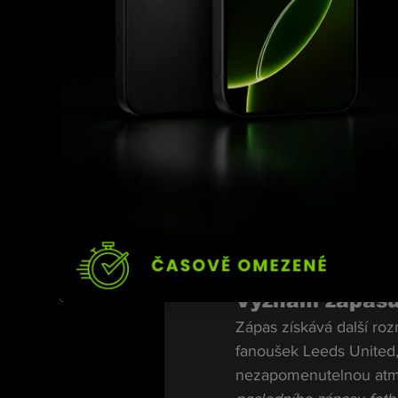
Zkušenosti vs.
Ačkoliv Chase má za se
Fox věří, že jeho zkuše
ring jako já. Pokud se 
Fox.
Mentalita bojov
Fox je známý svou neúst
jsem a čekal na další ko
buď do vyčerpání, nebo
Význam zápasu
Zápas získává další roz
fanoušek Leeds United, 
nezapomenutelnou atmo