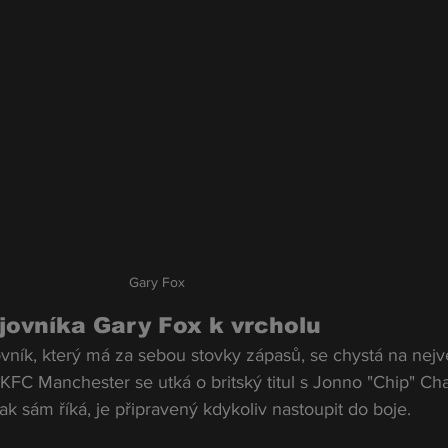
Gary Fox
jovníka Gary Fox k vrcholu
ník, který má za sebou stovky zápasů, se chystá na nejvě
KFC Manchester se utká o britský titul s Jonno "Chip" Cha
jak sám říká, je připravený kdykoliv nastoupit do boje.