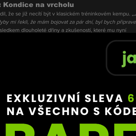
: Kondice na vrcholu
il, že se již necítí být v klasickém tréninkovém kempu. 
„
dyby mi řekli, že mám bojovat za pár dní, byl bych připrave
výsledkem dlouholeté dřiny a zkušeností, které mu nyní 
špičkové formě bez výrazných výkyvů.
ři, ale žádné slitování
o soupeřem Chasem je podle Foxe respektující, ale v rin
.
 „Už žádné kamarádství. Oba se těšíme na zápas. On si my
e přesně to, co chci – soupeře, který má zdravé sebevědo
unsa blazing" styl
uje agresivní přístup, kdy jde přímo na věc. 
„To je přesně 
m za sebou řadu soupeřů, kteří na mě šli s podobnou taktik
jich pádem,“
 popisuje Fox s úsměvem.