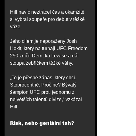
Hill navíc neztrácel čas a okamžitě 
si vybral soupeře pro debut v těžké 
váze.
Jeho cílem je neporažený Josh 
Hokit, který na turnaji UFC Freedom 
250 zničil Derricka Lewise a dál 
stoupá žebříčkem těžké váhy.
„To je přesně zápas, který chci. 
Stoprocentně. Proč ne? Bývalý 
šampion UFC proti jednomu z 
největších talentů divize,“ vzkázal 
Hill.
Risk, nebo geniální tah?