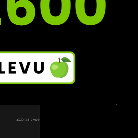
avně 
.
Zobrazit vše