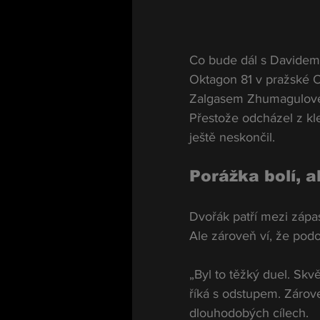
Co bude dál s Davidem 
Oktagon 81 v pražské O
Zalgasem Zhumagulovem,
Přestože odcházel z kle
ještě neskončil.
Porážka bolí, 
Dvořák patří mezi zápas
Ale zároveň ví, že pod
„Byl to těžký duel. Skvě
říká s odstupem. Zárov
dlouhodobých cílech.