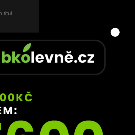
titul 
chce 
 
ávrat 