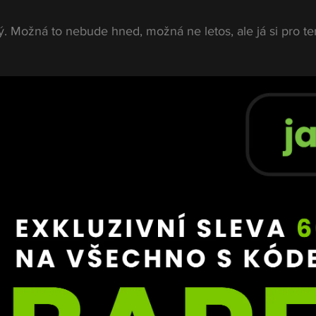
ý. Možná to nebude hned, možná ne letos, ale já si pro ten 
návrat
m něhož absolvoval čtyři zápasy a čtyři weight cuty, si 
únor věnuje rodině, odpočinku a pracovním povinnostem
 zimy se plánuje znovu naplno ponořit do tréninku.
, co bylo špatně, co můžu zlepšit a s čím se do další fáze 
.
lece?
vě poměrně přesně. Pokud půjde všechno podle plánu, n