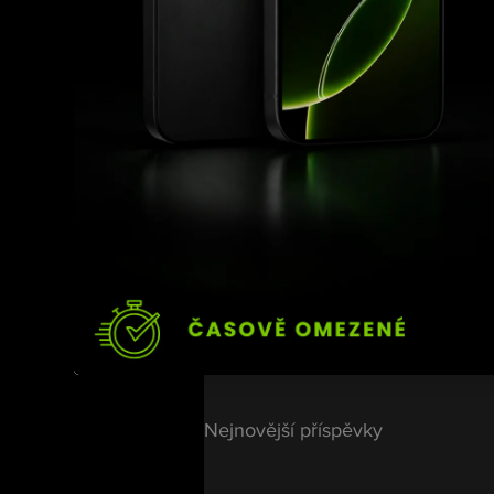
by měl přijít na přelom
hlava, potřebují po tě
„Chci se dát zdravotně 
Jedno je jisté: David 
Titulový sen v muší váz
otázkou času, kdy se o 
Zdroj:
kaocko.cz
Nejnovější příspěvky