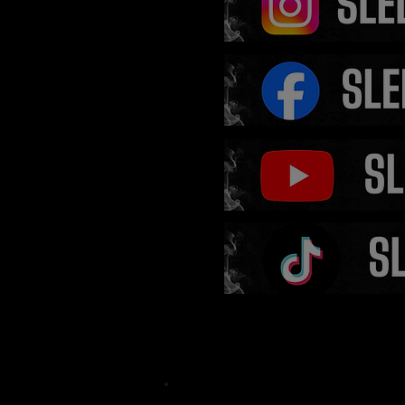
Odveta je na stole! Fle
vyzval Muradova, šampi
jasnou odpověď