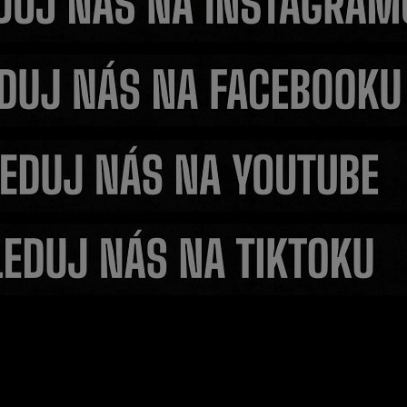
Konec bizarních frašek? 
ury okamžitě
Benda poslal jasný vzkaz
on poslal