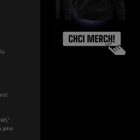
lu 
rzí. 
ěří,“ 
 jeho 