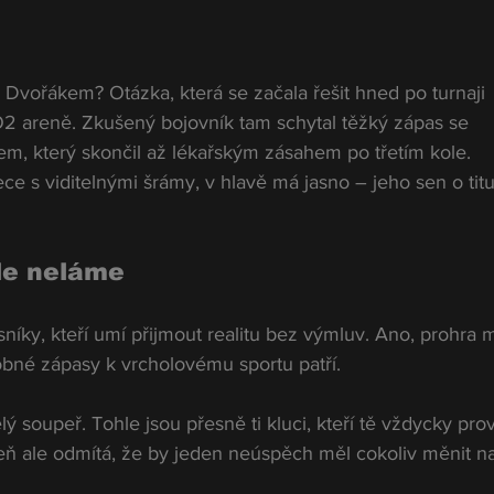
Dvořákem? Otázka, která se začala řešit hned po turnaji 
2 areně. Zkušený bojovník tam schytal těžký zápas se 
 který skončil až lékařským zásahem po třetím kole. 
ce s viditelnými šrámy, v hlavě má jasno – jeho sen o titu
ale neláme
níky, kteří umí přijmout realitu bez výmluv. Ano, prohra m
obné zápasy k vrcholovému sportu patří.
lý soupeř. Tohle jsou přesně ti kluci, kteří tě vždycky prov
eň ale odmítá, že by jeden neúspěch měl cokoliv měnit na