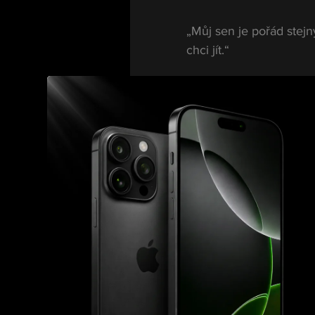
„Můj sen je pořád stejn
chci jít.“
Jasný plán na 
Po náročném roce, běhe
dopřát pauzu. Leden a 
mimo klec. Až na konci
„Chci si v klidu srovnat
kariéry posunu,“ nastínil
Kdy znovu do k
Časový rámec má v hla