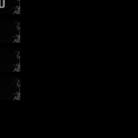
Karlos
 Clashi