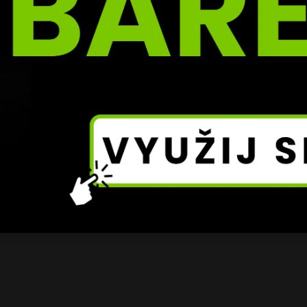
u května a června. Dřív to podle něj nemá smysl, tělo, a hl
žkém zápase dostatek času.
stoprocentně dohromady. A pak se vrátit silnější,“ dodává
Dvořák se ze své cesty nenechá odradit ani tvrdým pádem. 
e Oktagonu pro něj zůstává živý, a podle jeho slov je jen 
něj znovu přihlásí.