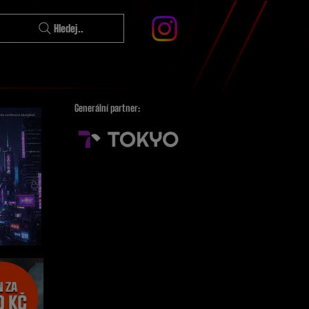
Hledej..
Generální partner: