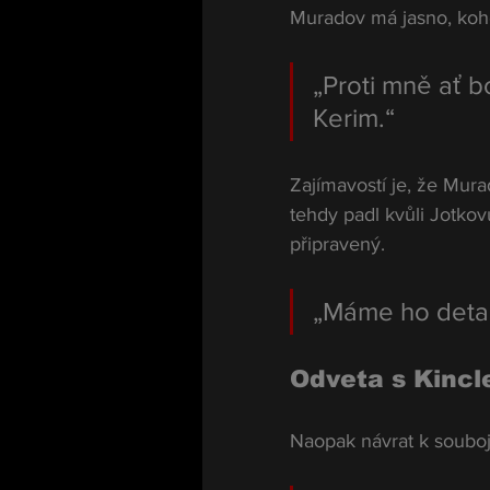
Muradov má jasno, koho
„Proti mně ať bo
Kerim.“
Zajímavostí je, že Mura
tehdy padl kvůli Jotkov
připravený.
„Máme ho detai
Odveta s Kincl
Naopak návrat k souboj