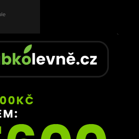
le 
d MMA 
m. 
ov 
ně 