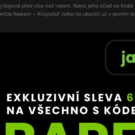
ěj bojoval před více než rokem. Navíc jeho účast ve finále 
čila fiaskem – Krzysztof Jotko ho ukončil už v prvním ko
načil možnou odvetu, zároveň ale přiznal, že si chce o
vě to Muradova dráždí.
s,“ burcuje Muradov
 
prozatímní titul
 po dominantní výhře nad Patrikem Kincle
vat sjednocující zápas se šampionem. Jenže o ten Murad
ji, ale realita je jasná. Jotko je o dvě úrov
rál, dlouho nezápasil a chce pauzu. Ať mu 
l sebere,“ vzkázal Muradov.