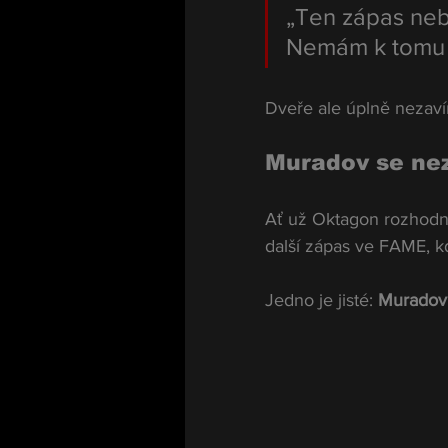
„Ten zápas neby
Nemám k tomu s
Dveře ale úplně nezavír
Muradov se ne
Ať už Oktagon rozhodne
další zápas ve FAME, k
Jedno je jisté: 
Muradov