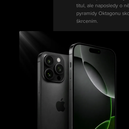
titul, ale naposledy o n
pyramidy Oktagonu skon
škrcením.
Engizek po porážce naz
na čas odpočinout. Prá
„Seberte mu pá
Muradov mezitím získal
Logicky by měl následo
zájem nemá.
„Kerima respektu
výš. Kerim proh
organizace titu