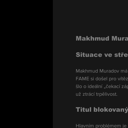
Makhmud Murad
Situace ve stře
Makhmud Muradov má z
FAME si došel pro vítěz
šlo o ideální „čekací z
už ztrácí trpělivost.
Titul blokova
Hlavním problémem je s