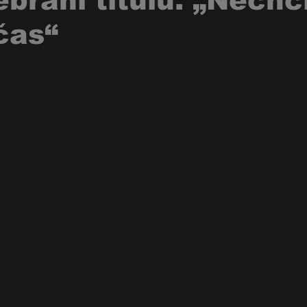
brání titulu. „Nechc
čas“