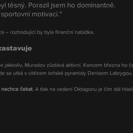
l těsný. Porazil jsem ho dominantně. 
portovní motivaci.“
á – rozhodující by byla finanční nabídka.
zastavuje
 jakkoliv, Muradov zůstává aktivní. Koncem března ho č
de se utká s vítězem loňské pyramidy Denisem Labrygou.
 nechce čekat
. A tlak na vedení Oktagonu je čím dál hlasit