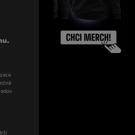
u. 
zace 
ančně 
radov 
rží 