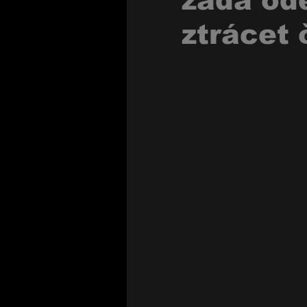
žádá ode
ztrácet 