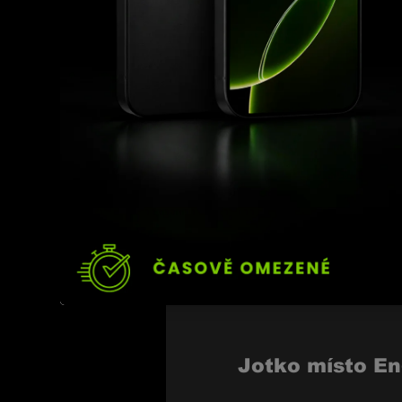
Podle něj nedává smysl
o plnohodnotný titul.
Jotko místo En