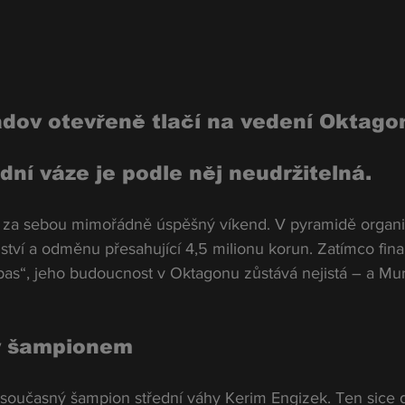
ov otevřeně tlačí na vedení Oktagon
dní váze je podle něj neudržitelná.
a sebou mimořádně úspěšný víkend. V pyramidě organi
ství a odměnu přesahující 4,5 milionu korun. Zatímco fin
ápas“, jeho budoucnost v Oktagonu zůstává nejistá – a Mu
ný šampionem
oučasný šampion střední váhy Kerim Engizek. Ten sice d