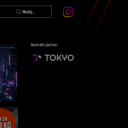
Hledej..
Generální partner: