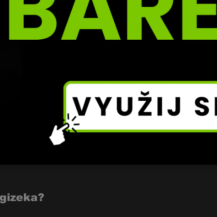
 dál obhajovat prozatímní pás, když by se mohl bojovat r
gizeka?