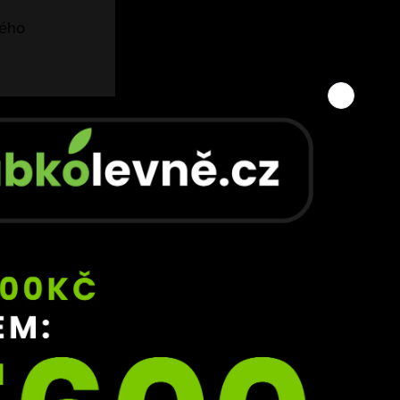
kého 
sdílel 
 
, 
l. A 
u, 