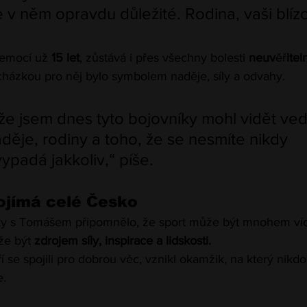
e v něm opravdu důležité. Rodina, vaši blízcí
nemocí už 
15 let
, zůstává i přes všechny bolesti 
neuv
ěř
itel
ocházkou pro něj bylo symbolem naděje, síly a odvahy.
e jsem dnes tyto bojovníky mohl vidět ved
děje, rodiny a toho, že se nesmíte nikdy 
vypadá jakkoliv,“ píše.
dojímá celé Česko
zky s Tomášem připomnělo, že sport může být mnohem víc
že být 
zdrojem síly, inspirace a lidskosti.
í se spojili pro dobrou věc, vznikl okamžik, na který nikdo
e.