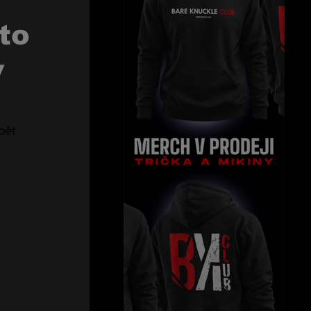
to
v
pět 