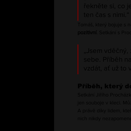
řekněte si, co j
ten čas s nimi.“
Tomáš, který bojuje s 
pozitivní
. Setkání s Pr
„Jsem vděčný, ž
sebe. Příběh na
vzdát, ať už to 
Příběh, který 
Setkání Jiřího Prochá
jen souboje v kleci. Mů
A právě díky lidem, kteř
nich nikdy nezapomen