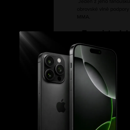
 Jeden z jeho fanoušků
obrovské vlně podpory 
MMA.
 „To vy jste do
O silném příběhu inform
vzkaz plný emocí a vdě
„TO VY JSTE DO
ještě zázraky. 
co jste si s tí
Tomášem, za na
Dodává, že setkání zpr
slavný fighter neváhal. 
„Pan Procházka 
vděčný, že si ud