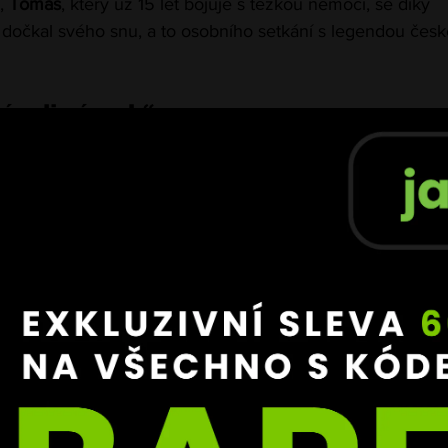
, 
Tomáš
, který už 15 let bojuje s těžkou nemocí, se díky 
dočkal svého snu, a to osobního setkání s legendou čes
kázali zázrak“
oval uživatel 
@jaybeerman585
, který na sociálních sítích 
čnosti.
KÁZALI, že se můžou stát na tomto světě
Každý komentář, každé sdílení, každá práce
m dali, nakonec dovedla pana Procházku za 
šim velkým bojovníkem,“ napsal.
ostředkoval 
pan Novotný
, který Procházkovi o příběhu řek
Přijel osobně.
je neuvěřitelný člověk a jsem hrdý a 
ělal čas a přijel. Je to šampion nejen v ring