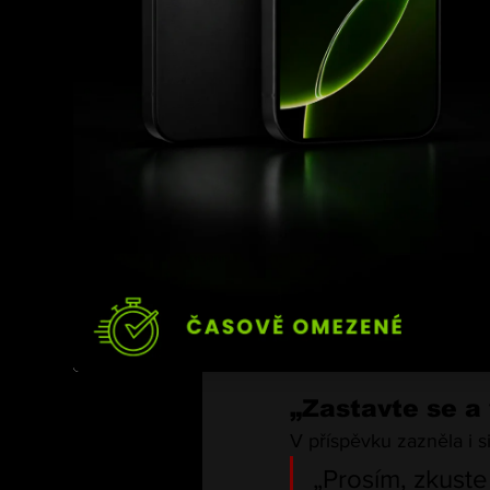
ale i v životě,
„Zastavte se a 
V příspěvku zazněla i s
„Prosím, zkuste 