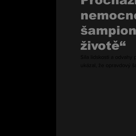
Procházk
nemocné
šampion 
životě“
Síla lidskosti a odvahy 
ukázal, že opravdový ša