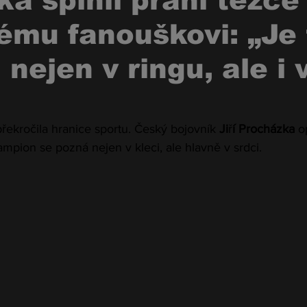
a splnil přání těžce
mu fanouškovi: „Je 
nejen v ringu, ale i 
překročila hranice sportu. Český bojovník 
Ji
ř
í Procházka
 o
mpion se pozná nejen v kleci, ale hlavně v srdci.