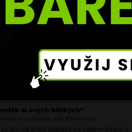
“ dodává autor dojemného příspěvku.
važte si svých blízkých“
ilná výzva pro všechny, kdo příběh sledují:
se jen na chvíli zastavit ve vašem životě a 