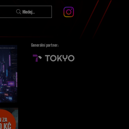
Hledej..
Generální partner: