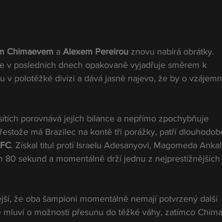
m Chimaevem
 a 
Alexem Pereirou
 znovu nabírá obrátky. 
se v posledních dnech opakovaně vyjadřuje směrem k 
su v polotěžké divizi a dává jasně najevo, že by o vzájemn
sítích porovnává jejich bilance a nepřímo zpochybňuje 
estože má Brazilec na kontě tři porážky, patří dlouhodob
FC
. Získal titul proti Israelu Adesanyovi, Magomeda Anka
 80 sekund a momentálně drží jednu z nejprestižnějších 
ější, že oba šampioni momentálně nemají potvrzený další 
ě mluví o možnosti přesunu do těžké váhy, zatímco Chim