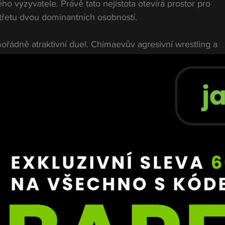
ho vyzyvatele. Právě tato nejistota otevírá prostor pro 
řetu dvou dominantních osobností.
ořádně atraktivní duel. Chimaevův agresivní wrestling a 
ciznímu postoji a chladnokrevnosti Pereiry. Takový zápas b
jvětším událostem současné éry.
eva o strategii, jak udržet své jméno v centru pozornosti,
jednání super fightu, ukážou následující týdny. Jedno je j
á mluvit o souboji, který by mohl přepsat rozložení sil nap