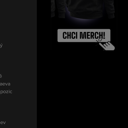
ý 
ě 
laeva 
pozic 
aev 