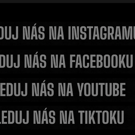
arech
Fleury překvapil fanoušk
astavovali
ztrátě titulu trénuje s V
věří v jeho vítězství