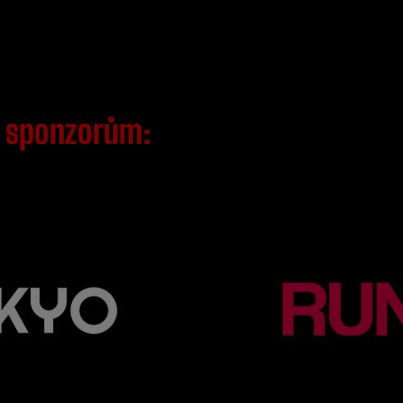
m
sponzorům: