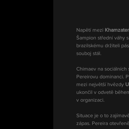
Napětí mezi 
Khamzate
Šampion střední váhy 
brazilskému držiteli pá
souboj stál.
Chimaev na sociálních 
Pereirovu dominanci. Př
mezi největší hvězdy 
U
ukončil v odvetě během
v organizaci.
Situace je o to zajímav
zápas. Pereira otevřen