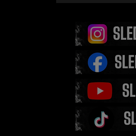
Šéf Oktagonu zažil ve V
šílenství. Fanoušci ho z
na každém kroku