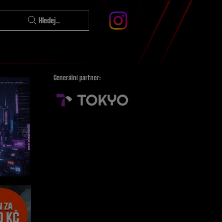
Hledej..
Generální partner: