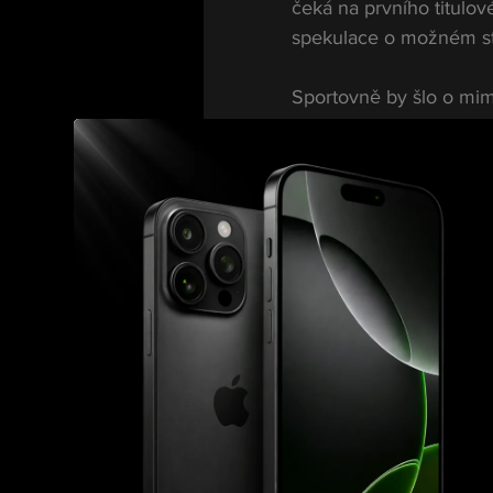
čeká na prvního titulové
spekulace o možném st
Sportovně by šlo o mim
neustálý tlak proti pre
bezpochyby patřil k ne
Zda jde ze strany Chima
nebo o reálný pokus o s
už nyní. V UFC se začín
divizemi.
zdroj: mmashorties