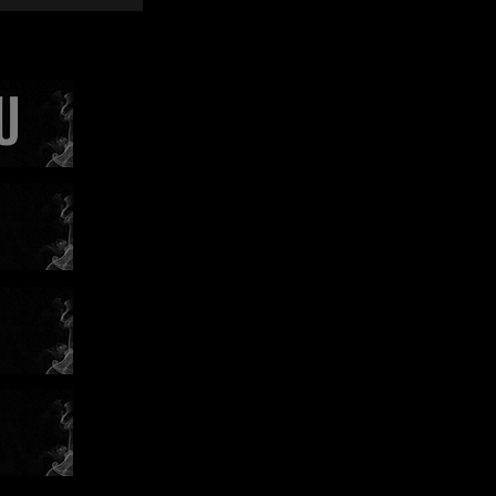
y. Po
émolou a