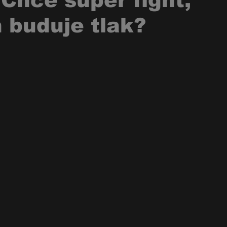
 Chce super fight,
 buduje tlak?