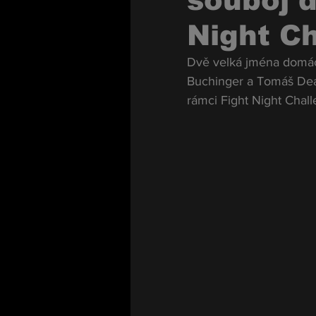
souboj d
Night C
Dvě velká jména domácí
Buchinger a Tomáš Deák
rámci Fight Night Chall