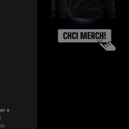
er a 
i 
do 