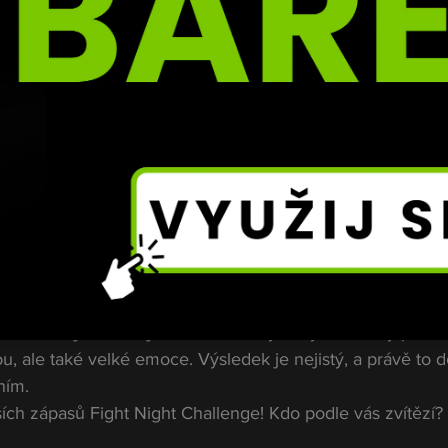
chlost a přesnost
jlepším domácím bojovníkům bantamové váhy. Má za seb
ké organizaci ACA a je známý svou všestranností. V posto
lé údery s precizní obranou, což z něj dělá velmi 
ro jakýkoliv zápas v postoji.
ude snažit využít svou 
rychlost, pohyb a kombinace úde
 více spoléhá na práci v postoji, což mu v tomto souboji
avrch v dule na Fight Night Challeng
lmi zajímavou dynamiku. Buchinger bude sázet na svou síl
atímco Deák se pokusí využít svého pohybu, techniky a ryc
t souboj dvou bojovníků s odlišným stylem, který přines
, ale také velké emoce. Výsledek je nejistý, a právě to d
ním.
ích zápasů Fight Night Challenge! Kdo podle vás zvítězí?