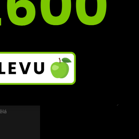
ou 
ji 
rů
. Na 
 může 
e 9?
u, 
hlosti.
e 
ělá 