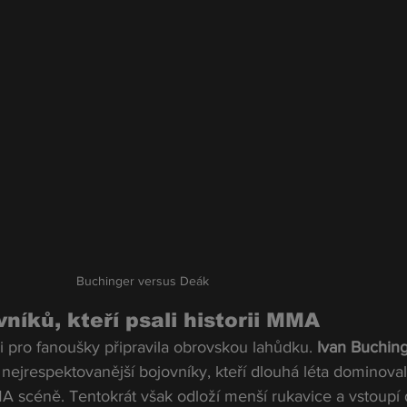
Buchinger versus Deák
níků, kteří psali historii MMA
i pro fanoušky připravila obrovskou lahůdku. 
Ivan Buching
 nejrespektovanější bojovníky, kteří dlouhá léta dominoval
A scéně. Tentokrát však odloží menší rukavice a vstoupí 