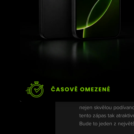
Tomáš Deák: Ry
Tomáš Deák patří k ne
úspěšné působení v rus
dokáže kombinovat rych
nebezpečného soupeře p
V boxerském ringu se b
rozdíl od Buchingera se
přinést výhodu.
Kdo bude mít n
Tento zápas slibuje ve
tvrdost a zkušenosti, z
Fanoušci mohou očekáva
nejen skvělou podívanou
tento zápas tak atraktiv
Bude to jeden z největš