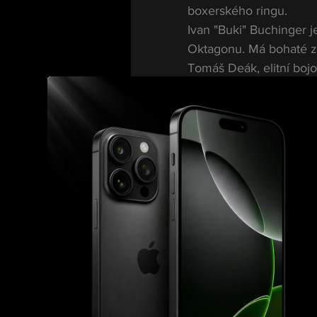
boxerského ringu.
Ivan "Buki" Buchinger j
Oktagonu. Má bohaté z
Tomáš Deák, elitní bo
a technickou preciznost
napínavou podívanou.
Ivan Buchinger
Buchinger je jméno, kt
zapsal do historie jak
zápasil proti těm nejl
vítězství získal díky gr
V boxu nebude mít k di
mohou hrát klíčovou rol
dostat do tlaku a dikto