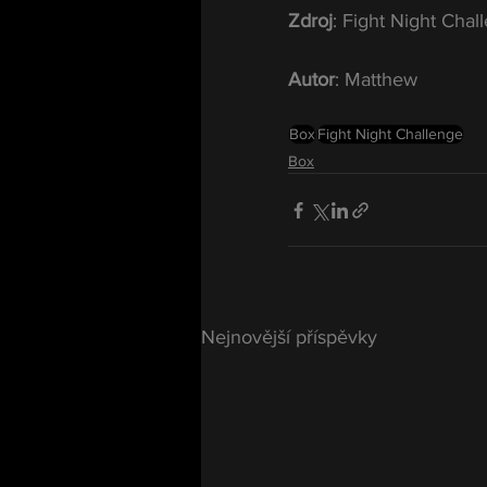
Zdroj
: Fight Night Chal
Autor
: Matthew
Box
Fight Night Challenge
Box
Nejnovější příspěvky