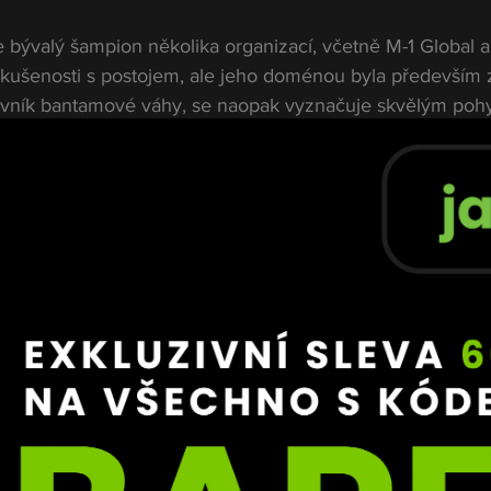
e bývalý šampion několika organizací, včetně M-1 Global a
kušenosti s postojem, ale jeho doménou byla především 
jovník bantamové váhy, se naopak vyznačuje skvělým po
í. Oba bojovníci mají co dokazovat a tento souboj slibuje 
: Tvrdost a zkušenosti
eré zná každý fanoušek bojových sportů. Slovenský bojov
o první dvoudivizní šampion Oktagonu a během své kariéry
epším, včetně Conora McGregora. Přestože většinu svých 
applingu, v postoji má tvrdé údery a obrovské zkušenosti.
spozici své nebezpečné submise, ale jeho tvrdost a odoln
i. Pokud zvládne čelit Deákově rychlosti a přesnosti, můž
vat tempo zápasu.