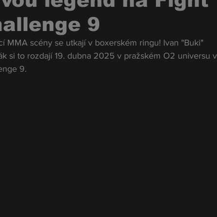
vou legend na Fight
hallenge 9
 MMA scény se utkají v boxerském ringu! Ivan "Buki" 
 si to rozdají 19. dubna 2025 v pražském O2 universu v
enge 9.