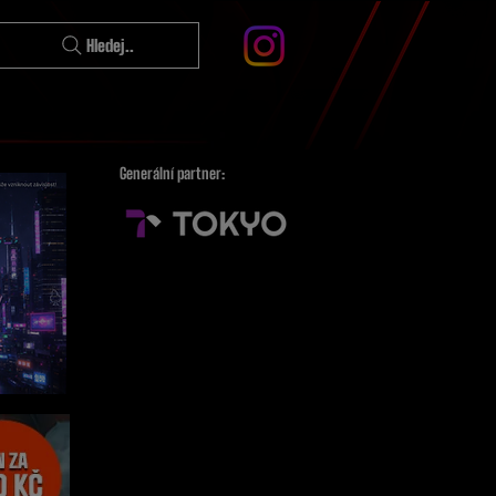
Hledej..
Generální partner: