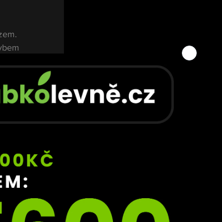
 
zem. 
hybem 
ník se 
 
ost 
e se 