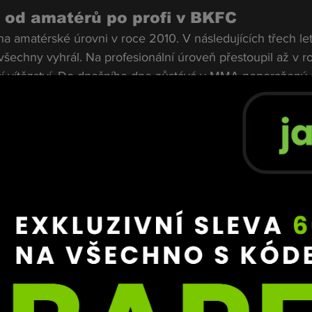
: od amatérů po profi v BKFC
 amatérské úrovni v roce 2010. V následujících třech le
 všechny vyhrál. Na profesionální úroveň přestoupil až v r
lší vítězství. Do dnešního dne zůstává v MMA neporažený 
 vítězný debut v organizaci BKFC (Bare Knuckle Fighting 
shi Watsonovi.
mořádně bohatá amatérská boxerská historie – podle 
á za sebou 264 zápasů (248 výher, 16 proher). Přestože t
álně evidovány na běžných stránkách typu BoxRec, jeho 
čí o tom, že nejde o prázdná čísla.