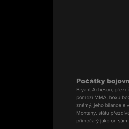
Počátky bojov
Bryant Acheson, přezdí
pomezí MMA, boxu bez r
známý, jeho bilance a v
Montany, státu přezdíva
přímočarý jako on sám –