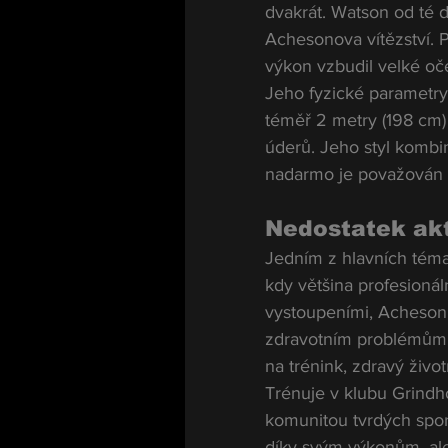
dvakrát. Watson od té d
Achesonova vítězství. 
výkon vzbudil velké oček
Jeho fyzické parametry
téměř 2 metry (198 cm)
úderů. Jeho styl kombin
nadarmo je považován za
Nedostatek akt
Jedním z hlavních téma
kdy většina profesionál
vystoupeními, Acheson 
zdravotním problémům – 
na trénink, zdravý životn
Trénuje v klubu Grind
komunitou tvrdých spor
díky svým výkonům, ale 