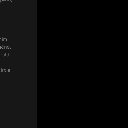
 
ním 
méno, 
rold. 
rcle. 