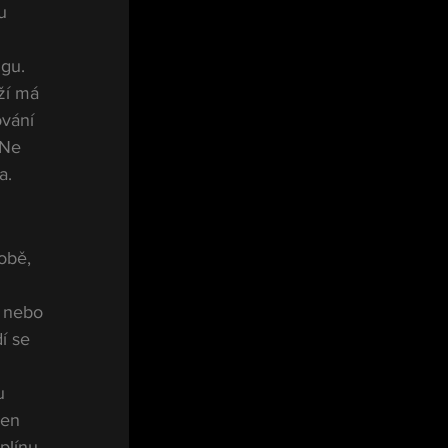
u 
 
ngu.
ží má 
vání 
 Ne 
a.
obě, 
 nebo 
í se 
u 
jen 
línu, 