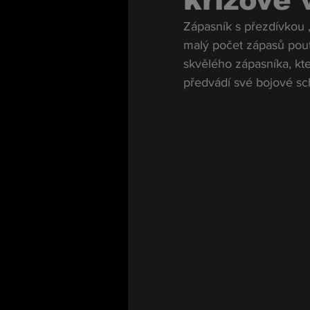
křížové
Zápasník s přezdívkou 
malý počet zápasů pout
skvělého zápasníka, kt
předvádí své bojové sc