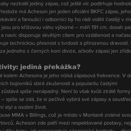
oby neztratil jediný zápas, což ještě víc podtrhuje hodnot
Přestože má Acheson jen jeden oficiální BKFC zápas, jeho
ávání a fanoušci i odborníci by ho rádi viděli častěji v ri
 jsou pro křížovou váhu výborné – měří 191 cm, dosah pa
 a navíc disponuje skvělým citem pro vzdálenost a načaso
uje technickou přesnost s tvrdostí a přirozenou dravostí.
 jednoho z černých koní divize, ačkoliv zápasí jen zřídk
ivity: jediná překážka?
t kolem Achesona je jeho nízká zápasová frekvence. V d
ních bojovníků sbírá zkušenosti a popularitu častými 
zůstává spíše nenápadný. Není to však kvůli ztrátě formy
spíše se zdá, že si pečlivě vybírá své zápasy a soustřed
í styl a osobní život.
house MMA v Billings, což je město v Montaně známé svo
tovců. Acheson zde patří mezi respektované postavy, ne
i díky tomu, jak reprezentuje zápasnické hodnoty – discip