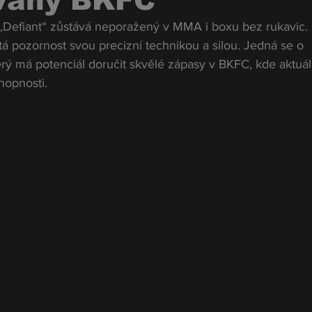
 váhy BKFC
„Defiant“ zůstává neporažený v MMA i boxu bez rukavic. I
á pozornost svou precizní technikou a silou. Jedná se o 
erý má potenciál doručit skvělé zápasy v BKFC, kde aktuá
hopnosti.