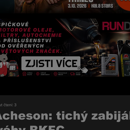
t čtení: 3
cheson: tichý zabij