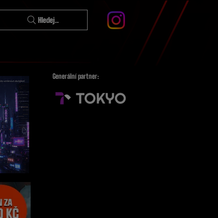
Hledej..
Generální partner: