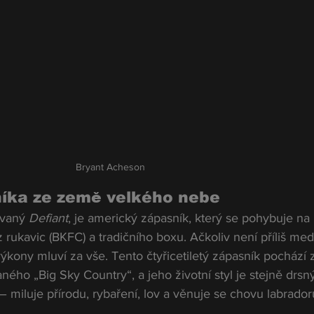
Bryant Acheson
níka ze země velkého nebe
vaný 
Defiant
, je americký zápasník, který se pohybuje na 
ukavic (BKFC) a tradičního boxu. Ačkoliv není příliš med
ýkony mluví za vše. Tento čtyřicetiletý zápasník pochází 
ného „Big Sky Country“, a jeho životní styl je stejně drsný
 miluje přírodu, rybaření, lov a věnuje se chovu labrador