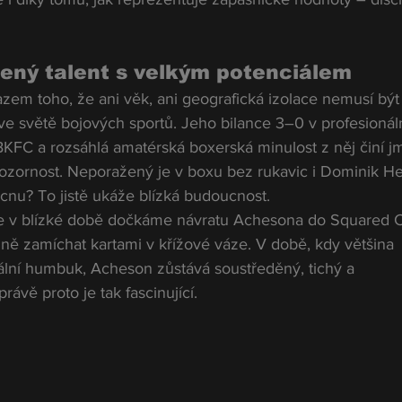
ený talent s velkým potenciálem
zem toho, že ani věk, ani geografická izolace nemusí být
e světě bojových sportů. Jeho bilance 3–0 v profesionál
KFC a rozsáhlá amatérská boxerská minulost z něj činí j
 pozornost. Neporažený je v boxu bez rukavic i Dominik He
cnu? To jistě ukáže blízká budoucnost.
e v blízké době dočkáme návratu Achesona do Squared Ci
ě zamíchat kartami v křížové váze. V době, kdy většina 
ální humbuk, Acheson zůstává soustředěný, tichý a 
vě proto je tak fascinující.