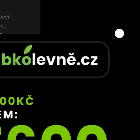
tech 
oce 
a 
yto 