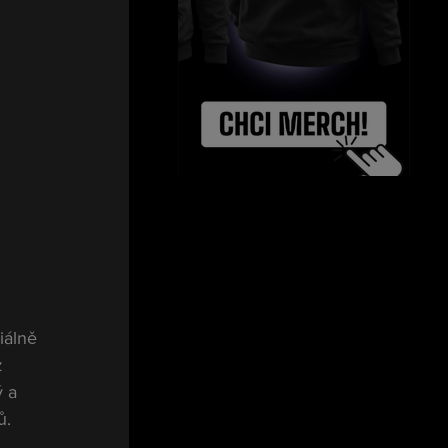
iálně 
z 
 a 
ů.