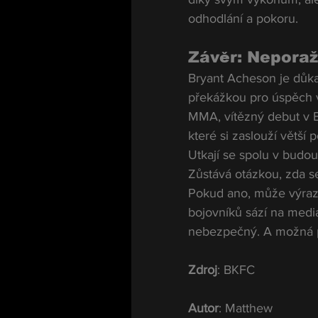
odhodlání a pokoru.
Závěr: Neporaž
Bryant Acheson je důka
překážkou pro úspěch v
MMA, vítězný debut v B
které si zaslouží větší
Utkají se spolu v budou
Zůstává otázkou, zda s
Pokud ano, může výrazn
bojovníků sází na medi
nebezpečný. A možná prá
Zdroj
: BKFC
Autor
: Matthew