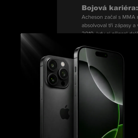
Bojová kariéra
Acheson začal s MMA na
absolvoval tři zápasy a
2019, kdy si připsal da
kromě toho si připsal i
Championship) proti Jo
Zajímavostí je jeho mi
dostupných informací m
statistiky nejsou ofici
dovednosti v ringu svěd