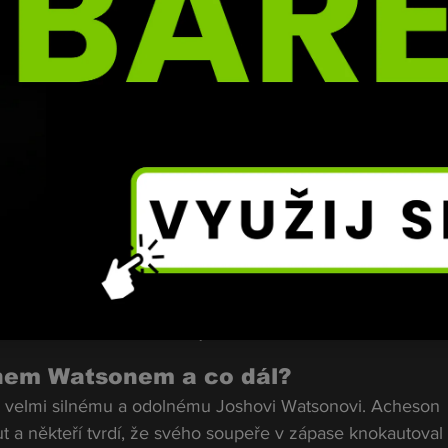
žebříček křížové váhy BKFC
hem Watsonem a co dál?
i velmi silnému a odolnému Joshovi Watsonovi. Acheson 
t a někteří tvrdí, že svého soupeře v zápase knokautoval 