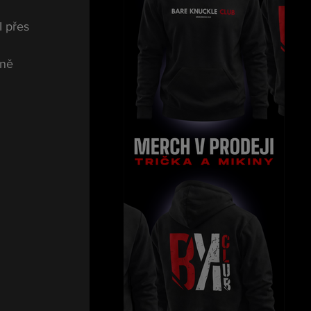
 přes 
lně 