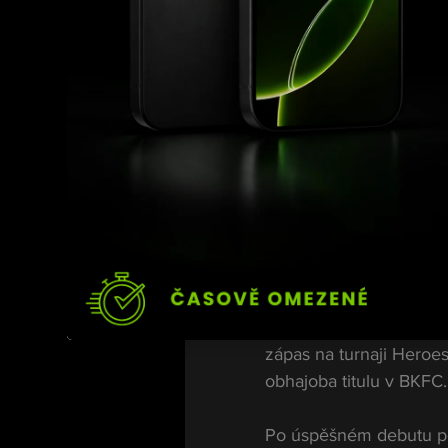
Podle českého šampion
nechal část motivu v mi
však nestačilo.
„Já jsem to v tom každ
uplakánek v komentářích
reagoval Hála.
A následně přidal ještě 
„Lidé dnes bohu
všemu. Hned za
uplakánků.“
Hála se každopádně aktu
zápas na turnaji Heroes
obhajoba titulu v BKFC.
Po úspěšném debutu po