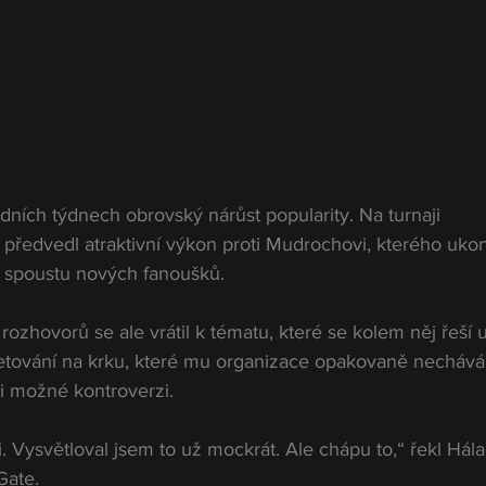
edních týdnech obrovský nárůst popularity. Na turnaji 
ředvedl atraktivní výkon proti Mudrochovi, kterého ukon
si spoustu nových fanoušků.
ozhovorů se ale vrátil k tématu, které se kolem něj řeší 
etování na krku, které mu organizace opakovaně nechává
i možné kontroverzi.
. Vysvětloval jsem to už mockrát. Ale chápu to,“ řekl Hála
Gate.