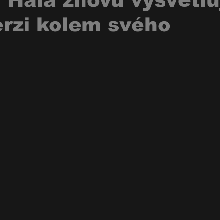
 Hála znovu vysvětlu
erzi kolem svého