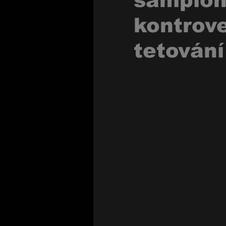
šampion
kontrov
tetování