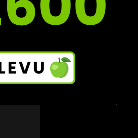
si 
to 
ší 