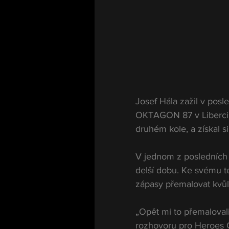
Josef Hála zažil v posl
OKTAGON 87 v Liberci p
druhém kole, a získal 
V jednom z posledních r
delší dobu. Ke svému t
zápasy přemalovat kvůl
„Opět mi to přemalovali
rozhovoru pro Heroes 