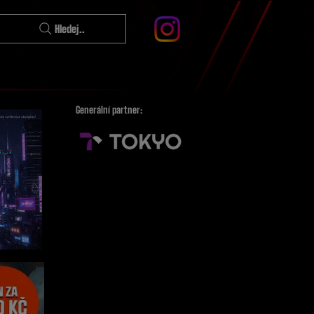
Hledej..
Generální partner: