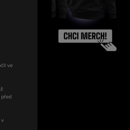
čil ve 
už 
 před 
 v 