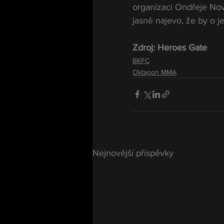
organizaci Ondřeje No
jasně najevo, že by o je
Zdroj: Heroes Gate
BKFC
Oktagon MMA
Nejnovější příspěvky