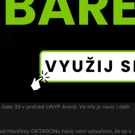
a BKFC přitom nejde o žádný závadný symbol. Dokonce 
nulosti upravit, aby předešel zbytečným spekulacím. Ani 
opádně nikdy neviděl. Nicméně se toho chytil nějaký 
. Takoví ti lidé, kteří se nutně musí ke všemu vyjádřit,“ 
ostřejší názor na dnešní internetové prostředí.
žel mají potřebu se vyjadřovat úplně ke 
 vším něco hledají. Je to prostě banda 
álně soustředí hlavně na sport. Už 4. června ho čeká dal
 Gate 33 v pražské UNYP Areně. Ve hře je navíc i další 
d hlavičkou OKTAGONu navíc není vyloučeno, že se v 