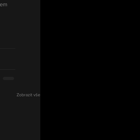
hem 
Zobrazit vše