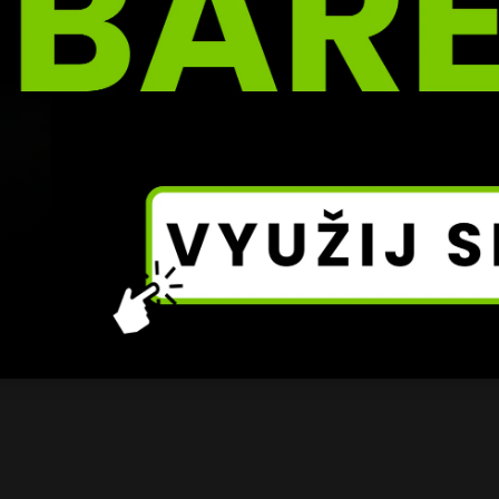
epůjde jen o sportovní výsledek, ale i o prestiž.
obě považován za jednoho z největších bojovníků střední
 že 
je stále ve formě
 a připraven na další výzvy. „Box je ji
oj. Chci fanouškům nabídnout zápas, který si budou pamato
sník.
i se uskuteční 
14. února 2026 v O2 areně
 a bude součás
 14
. Organizace zatím tají další jména, ale už nyní je jasné,
ích boxerských událostí příštího roku.