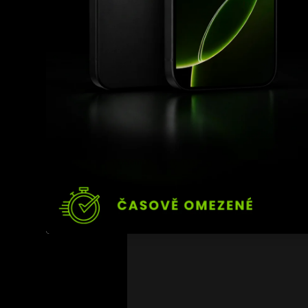
plnokrevnou show, kde n
Végh, který je dlouhod
Evropy, tímto potvrzuje,
svět, ale boj zůstává b
vzkázal slovenský zápa
Souboj Végh vs. Adenub
galavečera 
Hell Boxing
půjde o jednu z největš