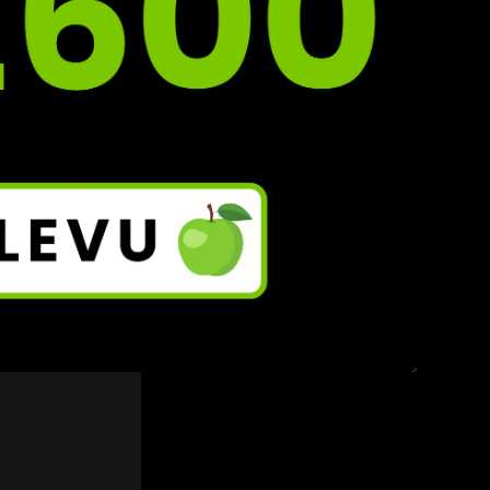
 
ný 
vat,“ 
tí 
 že 