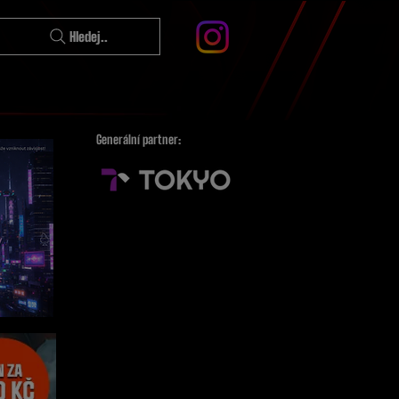
Hledej..
Generální partner: