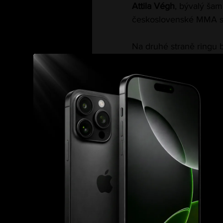
Attila Végh
, bývalý šam
československé MMA s
Na druhé straně ringu b
se nebojí výzev. „Je to
Attila. Chci dokázat, 
Organizace Hell Boxing
dvou světů, který přine