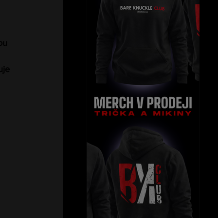
ou 
uje 