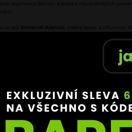
pion organizace Bellator a jedna z nejvýraznějších postav
cény.
ude stát 
Immanuel Adenubi
, známý boxer a influencer, k
 pro mě obrovská čest postavit se takové osobnosti, jakou 
že patřím mezi špičku,“ uvedl Adenubi po oznámení zápasu.
 už dopředu slibuje, že 
nepůjde o obyčejný duel
, ale o st
se elektrizující atmosféru. Fanoušci se mohou těšit na 