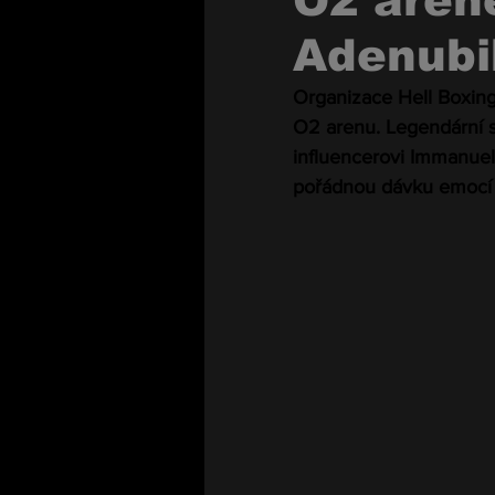
O2 areně
Adenubi
Organizace Hell Boxing
O2 arenu. Legendární sl
influencerovi Immanuelo
pořádnou dávku emocí 