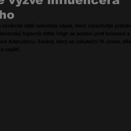
 vyzve influencera
ho
 oznámila další velkolepý zápas, který rozechvěje pražsk
ovenský bojovník Attila Végh se postaví proti boxerovi a 
vi Adenubimu. Souboj, který se uskuteční 14. února, slib
a napětí.