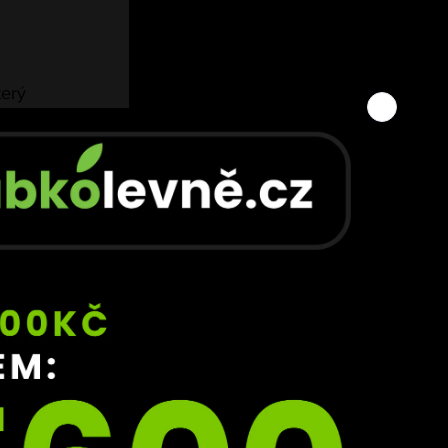
 
terý 
je 
řet 