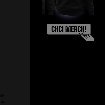
ze 
nda – 