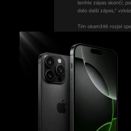
tenhle zápas skončí, p
dalo další zápas,“ vzká
Tím okamžitě rozjel spe
Jedním z nejhlasitějšíc
několikrát navezl právě
Jenže Brazilec zvolil jin
„Po tom, co ten člověk
respekt. Pomáhám budov