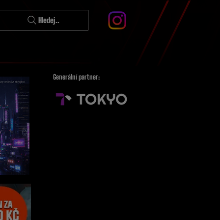
Hledej..
Generální partner: