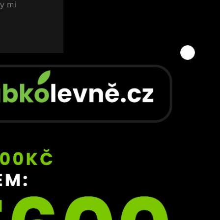
y mi 
dávám 