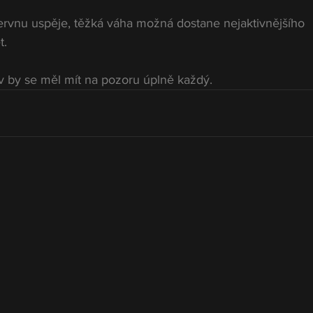
ervnu uspěje, těžká váha možná dostane nejaktivnějšího 
t.
v by se měl mít na pozoru úplně každý.