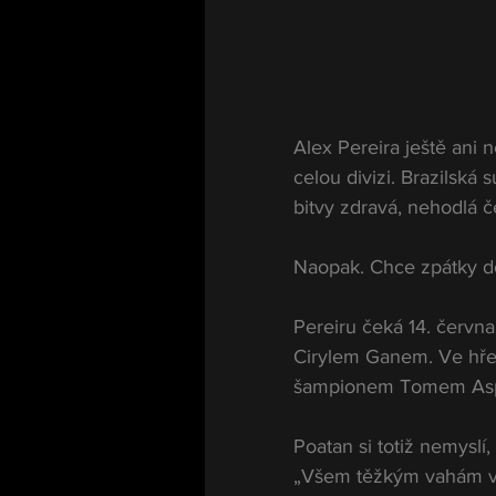
Alex Pereira ještě ani 
celou divizi. Brazilská 
bitvy zdravá, nehodlá če
Naopak. Chce zpátky d
Pereiru čeká 14. červn
Cirylem Ganem. Ve hře b
šampionem Tomem Aspin
Poatan si totiž nemyslí
„Všem těžkým vahám vzk