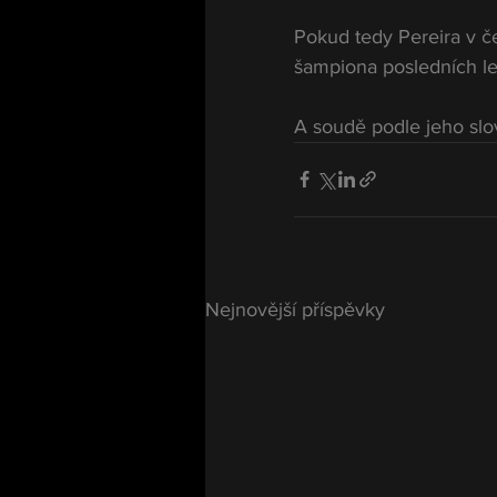
Pokud tedy Pereira v č
šampiona posledních le
A soudě podle jeho slo
Nejnovější příspěvky