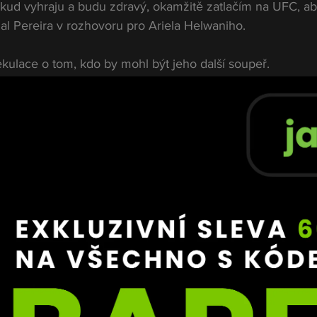
okud vyhraju a budu zdravý, okamžitě zatlačím na UFC, ab
zal Pereira v rozhovoru pro Ariela Helwaniho.
kulace o tom, kdo by mohl být jeho další soupeř.
h kandidátů je Josh Hokit, který se v posledních týdnech 
 do Pereiry. Fanoušci proto čekali ostrou odpověď.
ý přístup.
 předvedl, o něm ani nechci mluvit. Ostatním soupeřům 
at zápasy. Ale jeho nechám jít vlastní cestou.“