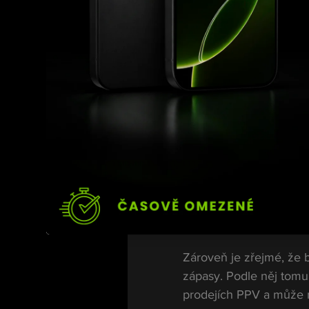
Pak však přidal větu, k
„Všechno má svou cenu.
Právě tato slova řada f
momentálně nevěnuje p
Zároveň je zřejmé, že
zápasy. Podle něj tomu 
prodejích PPV a může m