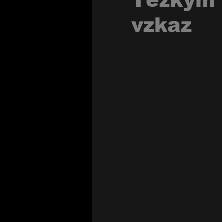
Těžkým 
vzkaz