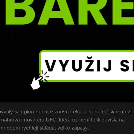
terá okamžitě zaujala MMA svět.
 Jeho čas přijde.“
anoušků bere jako jasný vzkaz. Pereira sice Hokitovi 
ozornost, ale rozhodně na jeho útoky nezapomněl.
 bývalý šampion nechce znovu čekat dlouhé měsíce mezi 
nahrává i nová éra UFC, která už není tolik závislá na 
nohem rychleji skládat velké zápasy.