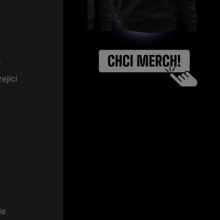
 
ející 
 
le 