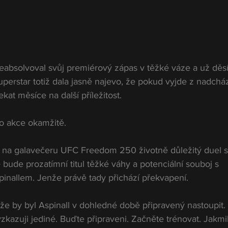
neabsolvoval svůj premiérový zápas v těžké váze a už děsí
superstar totiž dala jasně najevo, že pokud vyjde z nadcház
kat měsíce na další příležitost.
o akce okamžitě.
a na galavečeru UFC Freedom 250 životně důležitý duel s
ude prozatímní titul těžké váhy a potenciální souboj s 
allem. Jenže právě tady přichází překvapení.
, že by byl Aspinall v dohledné době připravený nastoupit.
azuji jediné. Buďte připraveni. Začněte trénovat. Jakmi