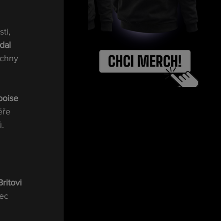
ti, 
dal 
echny 
boise
éře 
.
ritovi 
ec 