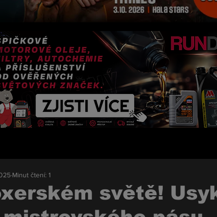
2025
Minut čtení: 1
oxerském světě! Usy