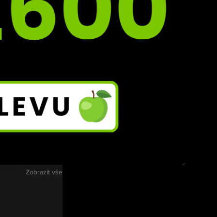
lády 
h 
i 
Zobrazit vše