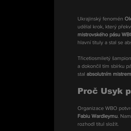
Ukrajinský fenomén 
Ol
udělal krok, který přek
mistrovského pásu WBO
hlavní tituly a stal se 
Třicetiosmiletý šampion
a dokončil tím sbírku p
stal 
absolutním mistrem
Proč Usyk p
Organizace WBO potvrd
Fabiu Wardleymu
. Nam
rozhodl titul složit.