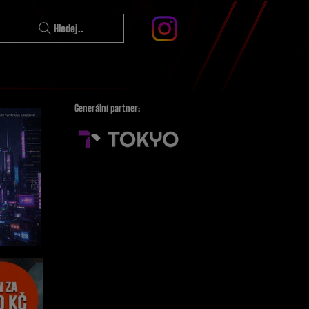
Hledej..
Generální partner: