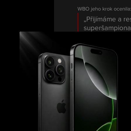
WBO jeho krok ocenila
„Přijímáme a re
superšampiona 
pouze o uctivo
otevřené.“
Tímto krokem Usyk 
při
WBA, IBF a také IBO
.
Wardley na 
Očekává se, že WBO ny
Brita by to byl největší
cíle – mezi nimiž je stá
Dominance 