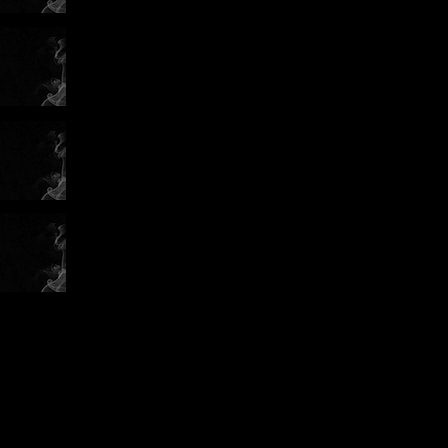
 zápasů.
před