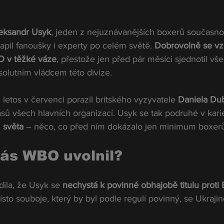
eksandr Usyk
, jeden z nejuznávanějších boxerů současnos
vapil fanoušky i experty po celém světě. 
Dobrovolně se vz
 v těžké váze
, přestože jen před pár měsíci sjednotil vš
absolutním vládcem této divize.
 letos v červenci porazil britského vyzyvatele 
Daniela Du
ásů všech hlavních organizací. Usyk se tak podruhé v kari
 světa
 – něco, co před ním dokázalo jen minimum boxerů
ás WBO uvolnil?
ila, že Usyk se 
nechystá k povinné obhajobě titulu proti B
ísto souboje, který by byl podle regulí povinný, se Ukrajin