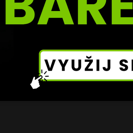
 roku 2021, kdy porazil 
Anthonyho Joshuu
. Během své v
bhájil.Loni pak dokonal historický moment sjednocení všec
ysonem Furym
. Krátce poté už jednou titul IBF uvolnil kvůl
 se, že podobná situace nastává i nyní.