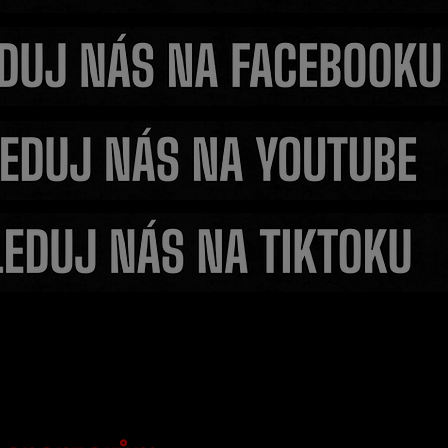
e, my jsme
Tohle Čepo nezažil za 60
ký otevřeně
Urbina ho rozhodil ještě 
ncí
nástupem