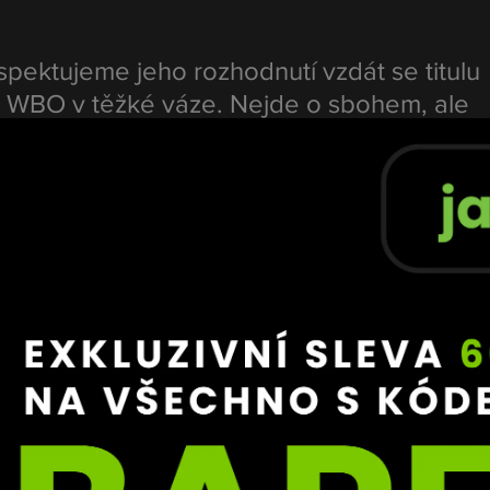
:
spektujeme jeho rozhodnutí vzdát se titulu 
WBO v těžké váze. Nejde o sbohem, ale 
u pauzu. Dveře WBO mu zůstanou vždy 
chází pouze o jeden pás
, ale stále zůstává držitelem titulů 
cestě k titulu
ní posune do pozice šampiona právě 
Fabia Wardleyho
. 
 milník kariéry, zatímco Usyk se může plně soustředit na ji
le žhavá možnost další velké bitvy.
od roku 2021