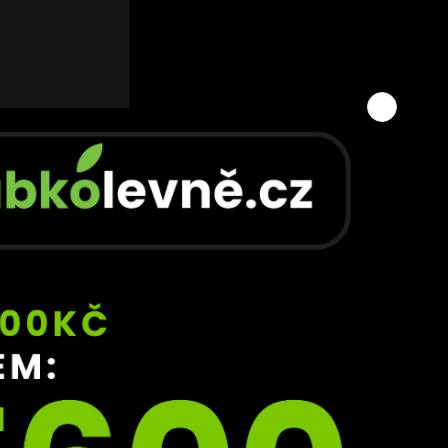
WBC, 
Pro 
né 