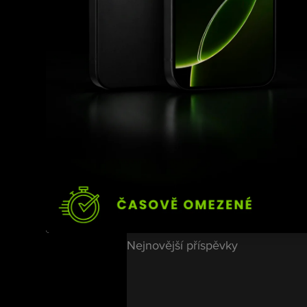
Usyk držel titul WBO od
jej čtyřikrát úspěšně o
pásů po vítězství nad 
T
plánované odvetě, a zdá
Zdroj: 
sport.cz
Nejnovější příspěvky