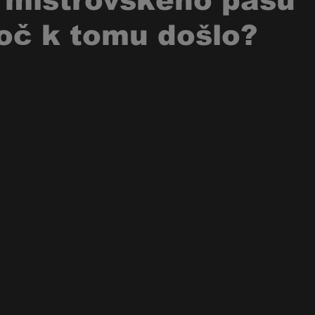
l mistrovského pásu
oč k tomu došlo?