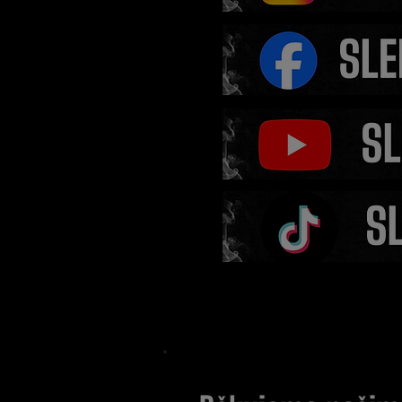
„OKTAGONu se daří jind
silnější tady!“ Marhans
porovnal RFA s konkure