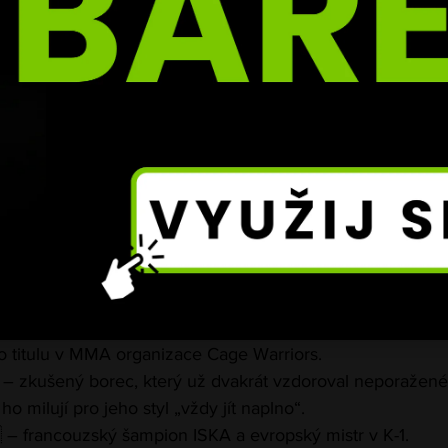
y o slávu a peníze
nečně kompletní – a slabá rozhodně není.
 🇬🇪 – bývalý šampion RCC Fair Fight, který porazil jmén
atrik Záděra.
🇪 – muž, který se naposledy rval až do poslední sekundy
.
– hvězda Enfusionu, mistr z roku 2021, kdy porazil Tadeá
 – mladá naděje, šampion ČR v thaiboxu, K-1 i boxu, navíc
o titulu v MMA organizace Cage Warriors.
 – zkušený borec, který už dvakrát vzdoroval neporažen
ho milují pro jeho styl „vždy jít naplno“.
 – francouzský šampion ISKA a evropský mistr v K-1.