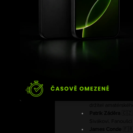
 Kdo jde do hr
Sestava pyramidy je ko
Mamuka Usubyan
Milan Paleš nebo P
Johannes Baas
 🇩
Václavem Sivákem
Brandon Fos
 🇳🇱 
Růžičku.
Tobiáš Barták
 🇨🇿
držitel amatérskéh
Patrik Záděra
 🇨🇿
Sivákovi. Fanoušci 
James Conde
 🇫