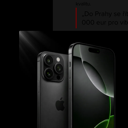
kvalitu.
„Do Prahy se řít
000 eur pro vítě
Celkový prize pool? 
78
nejen 
15 000 eur
, ale i