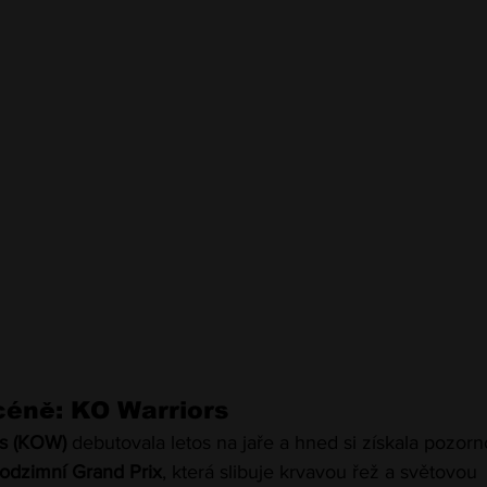
scéně: KO Warriors
s (KOW)
 debutovala letos na jaře a hned si získala pozorn
odzimní Grand Prix
, která slibuje krvavou řež a světovou 