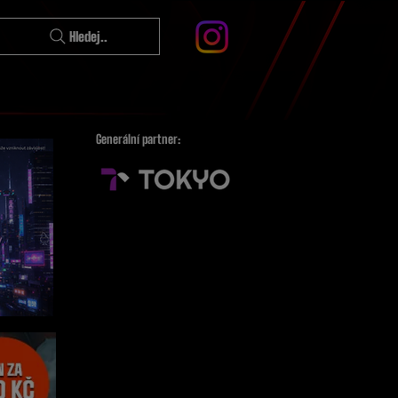
Hledej..
Generální partner: