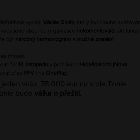
efinitivně vypadl 
Václav Sivák
, který byl dlouho zvažován
Důvody jeho absence organizace 
nekomentovala
, ale fanou
že být 
náročný harmonogram
 a 
možné zranění
.
ceš minout
kuteční 
14. listopadu
 v pražských 
Holešovicích (Nová 
ovat přes 
PPV
 i na 
OnePlay
.
 jeden vítěz, 78 000 eur na stole.Tohle 
ohle bude 
válka o přežití.