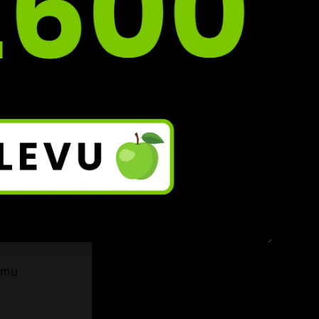
a jako 
 s 
še 
 
ému 