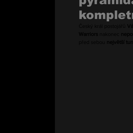
pyramid
komplet
Český král postojářů 
Vá
Warriors
 nakonec 
nepo
před sebou 
největší tu