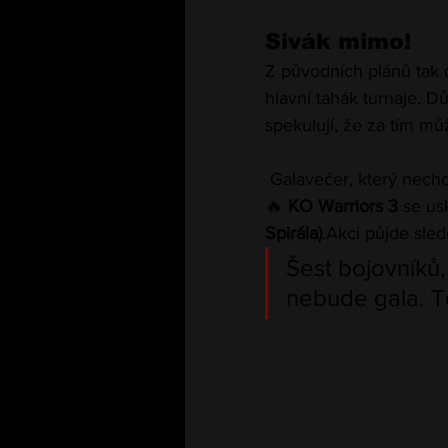
Sivák mimo!
Z původních plánů tak d
hlavní tahák turnaje. 
spekulují, že za tím mů
 Galavečer, který nech
🔥 
KO Warriors 3
 se us
Spirála)
.Akci půjde sled
Šest bojovníků,
nebude gala. T