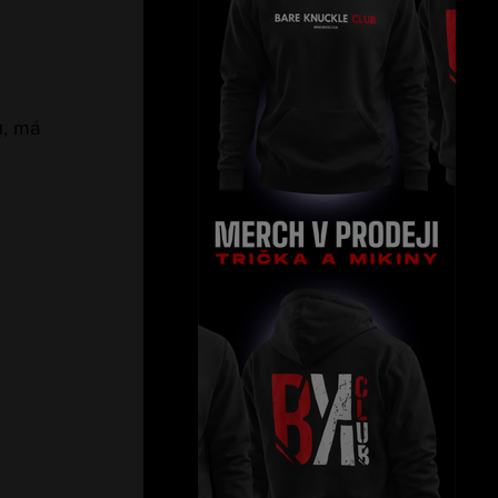
ů, má 