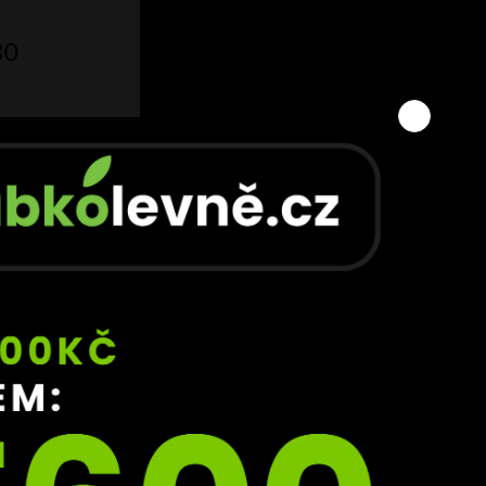
30 
 získá 