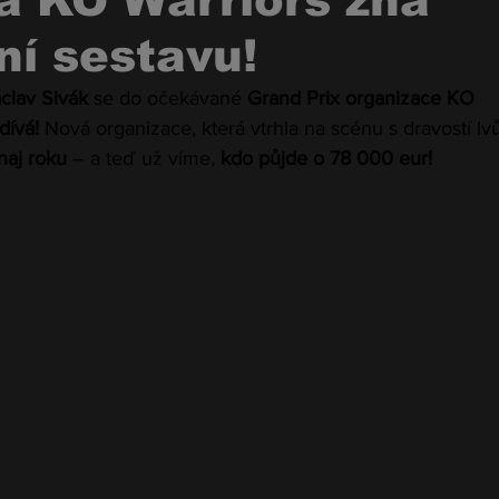
a KO Warriors zná
ní sestavu!
clav Sivák
 se do očekávané 
Grand Prix organizace KO 
dívá!
 Nová organizace, která vtrhla na scénu s dravostí lv
rnaj roku
 – a teď už víme, 
kdo půjde o 78 000 eur!