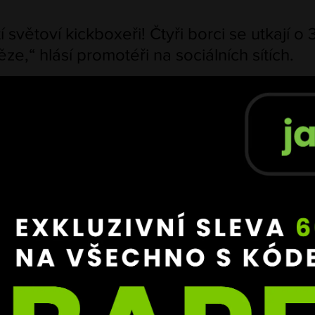
í světoví kickboxeři! Čtyři borci se utkají o 
ze,“ hlásí promotéři na sociálních sítích.
 000 eur!
Součástí bude i 
speciální Joker fight
, jehož vítěz
 právo 
vyzvat příštího šampiona pyramidy
.