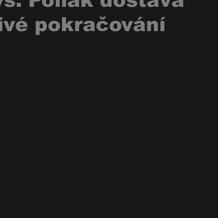
s. Pollák dostává
ivé pokračování