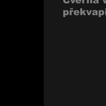
Cverna v
překvap