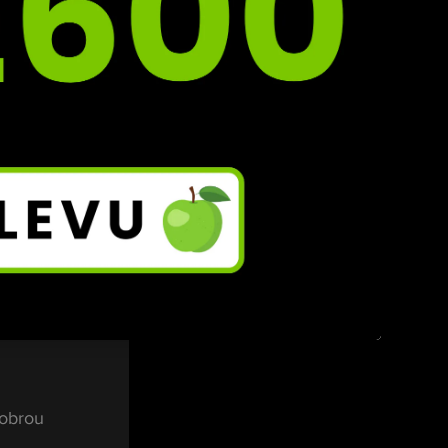
 
h 
porů 
a.
 
dobrou 