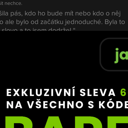
šit nechce.
ešila pás, kdo ho bude mít nebo kdo o něj 
to ale bylo od začátku jednoduché. Byla to 
 slovo a to jsem dodržel.“
nakonec neměla největší hodnotu samotná trofej, ale 
lé situaci bude možné pomoci nemocnému dítěti.
t nemám z pásu ani z komentářů. Největší 
ho, že se díky celé té situaci pomohlo 
ti. To má pro mě mnohem větší hodnotu 
ofej.“
žná končí jinak, než fanoušci 
oběma tábory panovalo velké napětí. Pollák opakovaně 