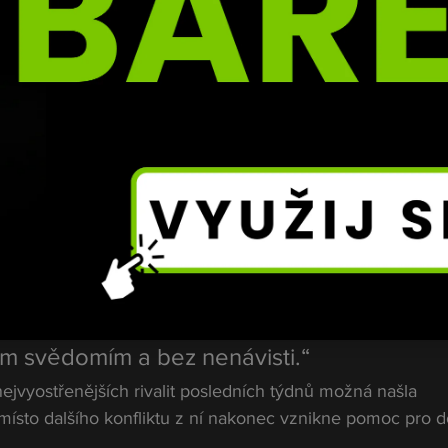
a kterých upozorňoval na údajné sporné momenty a možné
sledek souboje ale nezpochybnil a rozhodnutí rozhodčíc
celá kauza posunula úplně jiným směrem. Místo dalších s
ažbě, jejíž výtěžek má pomoci tam, kde je to nejvíce potřeb
nec celé kauzy?
al fanouškům za podporu a přidal i osobní vzkaz.
l jednu věc – trofeje jednou zapadnou 
brý skutek zůstane navždy. Proto jdu dál s
m svědomím a bez nenávisti.“
nejvyostřenějších rivalit posledních týdnů možná našla 
místo dalšího konfliktu z ní nakonec vznikne pomoc pro 