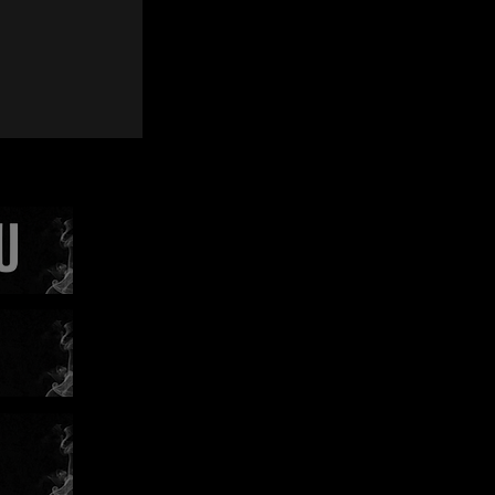
y. Po
émolou a