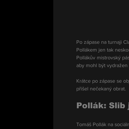
Po zápase na turnaji 
Pollákem jen tak nesko
Pollákův mistrovský pás
aby mohl být vydražen n
Krátce po zápase se obj
přišel nečekaný obrat.
Pollák: Slib
Tomáš Pollák na sociáln