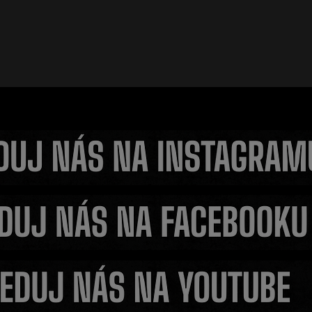
arech
Fleury překvapil fanoušk
astavovali
ztrátě titulu trénuje s V
věří v jeho vítězství