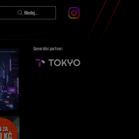
Hledej..
Generální partner: