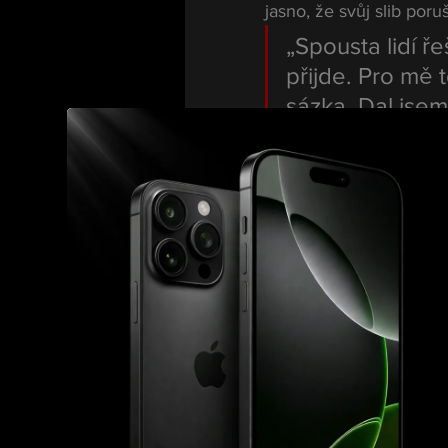
jasno, že svůj slib poru
„Spousta lidí ř
přijde. Pro mě 
sázka. Dal jsem
Podle Polláka pro něj 
skutečnost, že díky ce
„Největší rados
radost mám z to
nemocnému dítě
než jakákoliv tr
Rivalita mo
čekali
Po zápase přitom mezi 