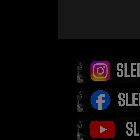
Šéf Oktagonu zažil ve V
šílenství. Fanoušci ho z
na každém kroku