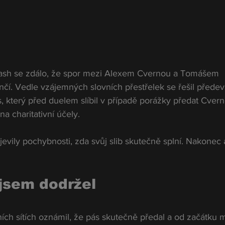
Clash se zdálo, že spor mezi Alexem Cvernou a Tomášem 
nčí. Vedle vzájemných slovních přestřelek se řešil předev
, který před duelem slíbil v případě porážky předat Cverno
a charitativní účely.
evily pochybnosti, zda svůj slib skutečně splní. Nakonec 
 jsem dodržel
ích sítích oznámil, že pás skutečně předal a od začátku m