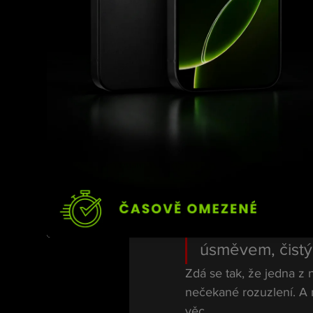
zveřejňoval záběry, n
fauly během zápasu. Vý
respektoval.
Předáním pásu se nyní 
totiž skončí trofej v dr
Šťastný ko
Pollák zároveň poděkov
„Život mě nauči
prachem, ale do
úsměvem, čistý
Zdá se tak, že jedna z 
nečekané rozuzlení. A 
věc.