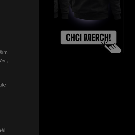
ším 
vi, 
ale 
ěl 