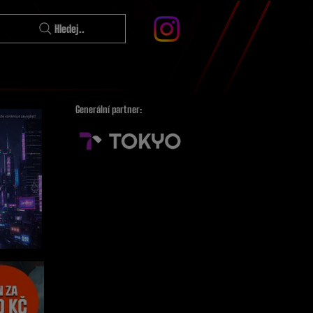
Hledej..
Generální partner: