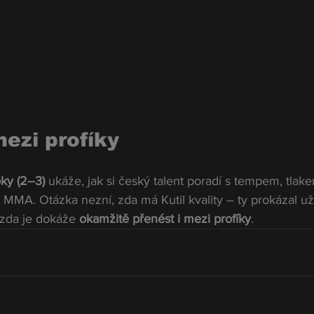
mezi profíky
oky (2–3)
 ukáže, jak si český talent poradí s tempem, tlak
o MMA. Otázka nezní, zda má Kutil kvality – ty prokázal už
 zda je dokáže 
okamžitě přenést i mezi profíky
.