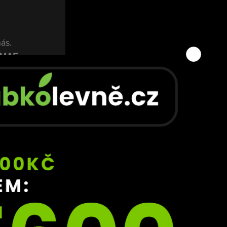
ás. 
MMAF
, 
kém 
ům má 
ápasy 