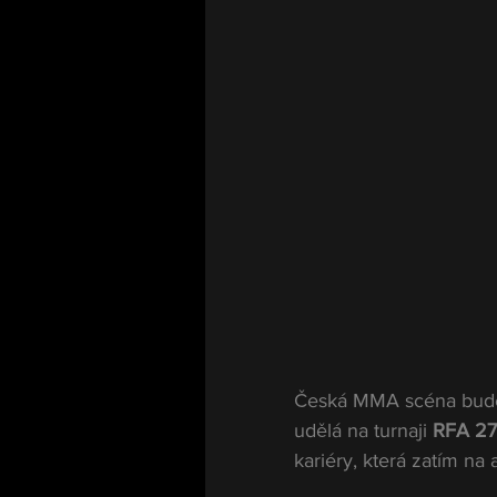
Česká MMA scéna bude m
udělá na turnaji 
RFA 27
kariéry, která zatím n