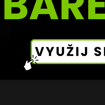
 upozornil 
rychlou výhrou nad Martinem Lörincem
, kdy 
v postoji a následně duel ukončil 
gilotinou
. Právě tahle 
at chyby může být pro debutanta zásadní zkouškou.