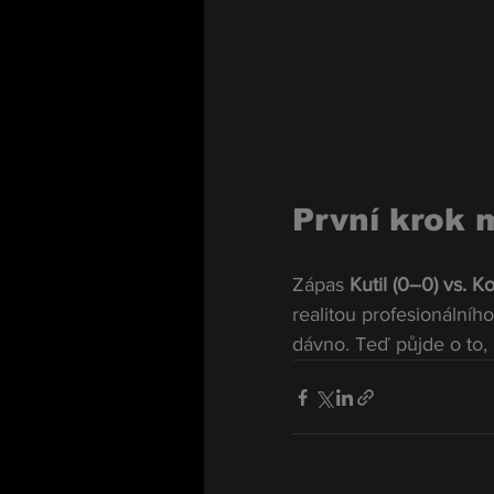
První krok 
Zápas 
Kutil (0–0) vs. K
realitou profesionálníh
dávno. Teď půjde o to,