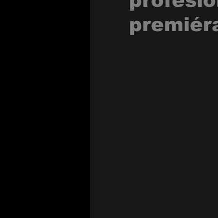
profesio
premiér