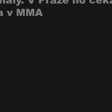
nály. V Praze ho ček
a v MMA