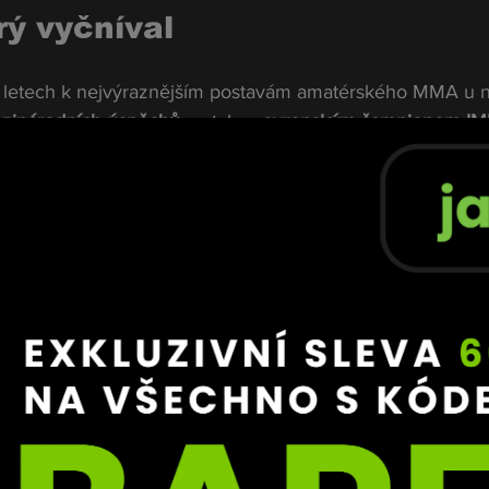
rý vyčníval
ích letech k nejvýraznějším postavám amatérského MMA u n
mezinárodních úspěchů
 – stal se 
evropským šampionem I
České republiky
 a 
národním šampionem ADDC
. 
něj udělaly jméno, o kterém se mluvilo jako o „dalším čes
přišel správný čas udělat krok výš. Přechod k profesionál
áním, nikoli skokem do neznáma.
ádný snadný test. Proti němu nastoupí 
Martin Koky
, 
esionální bilancí 
2–3
, který v posledních měsících bral z