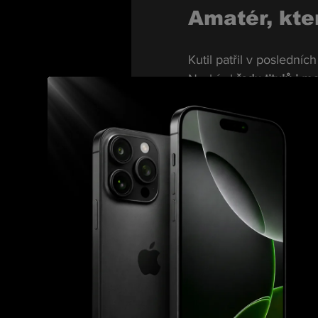
Amatér, kte
Kutil patřil v posledn
Nasbíral 
řadu titulů i 
dvojnásobným mistrem 
Výsledky i styl boje z 
talentu pro profiscénu“.
Podle lidí z jeho týmu 
být logickým pokračov
Premiéra
V premiéře ho nečeká ž
zkušenější Slovák s prof