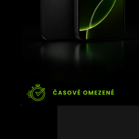
jeden za druhým.
Koky na sebe naposledy
soupeře nejprve zasáhl 
schopnost rychle trest