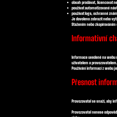
obsah prodávat, licencovat n
používat automatizované nástr
používat loga, ochranné znám
Je dovoleno zobrazit nebo vy
Stažením nebo zkopírováním 
Informativní c
Informace uvedené na webu ma
uživatelem a provozovatelem
Používání informací z webu je 
Přesnost infor
Provozovatel se snaží, aby in
Provozovatel nenese odpovědn