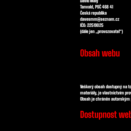
David Malý
Tanvald, PSČ 468 41
Česká republika
davesmm@seznam.cz
IČO: 22519025
(dále jen „provozovatel“)
Obsah webu
Veškerý obsah dostupný na tom
materiály, je vlastnictvím pr
Obsah je chráněn autorským p
Dostupnost we