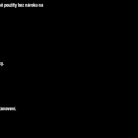
ě použity bez nároku na
ky.
tanovení.