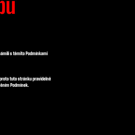
bu
známili s těmito Podmínkami
roto tuto stránku pravidelně
zněním Podmínek.