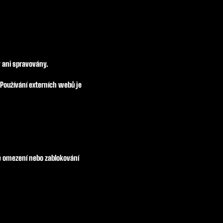
 ani spravovány.
Používání externích webů je
ně omezení nebo zablokování