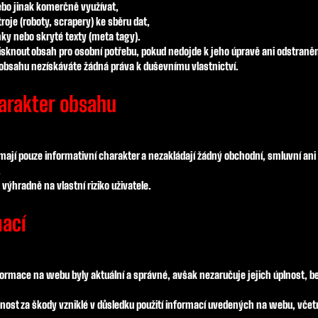
ebo jinak komerčně využívat,
oje (roboty, scrapery) ke sběru dat,
ky nebo skryté texty (meta tagy).
tisknout obsah pro osobní potřebu, pokud nedojde k jeho úpravě ani odstraně
obsahu nezískáváte žádná práva k duševnímu vlastnictví.
harakter obsahu
jí pouze informativní charakter a nezakládají žádný obchodní, smluvní ani 
.
výhradně na vlastní riziko uživatele.
mací
formace na webu byly aktuální a správné, avšak nezaručuje jejich úplnost, b
ost za škody vzniklé v důsledku použití informací uvedených na webu, včetn