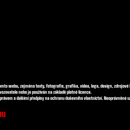
to webu, zejména texty, fotografie, grafika, videa, loga, design, zdrojové k
ovozovatele nebo je používán na základě platné licence.
rávem a dalšími předpisy na ochranu duševního vlastnictví. Neoprávněné už
bu