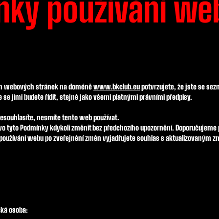
nky používání we
ím webových stránek na doméně
www.bkclub.eu
potvrzujete, že jste se se
e se jimi budete řídit, stejně jako všemi platnými právními předpisy.
esouhlasíte, nesmíte tento web používat.
ávo tyto Podmínky kdykoli změnit bez předchozího upozornění. Doporučujeme p
 používání webu po zveřejnění změn vyjadřujete souhlas s aktualizovaným 
cká osoba: