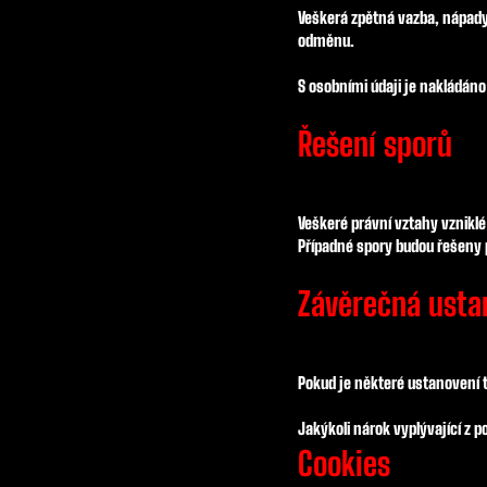
Veškerá zpětná vazba, nápad
odměnu.
S osobními údaji je nakládán
Řešení sporů
Veškeré právní vztahy vzniklé
Případné spory budou řešeny 
Závěrečná usta
Pokud je některé ustanovení 
Jakýkoli nárok vyplývající z 
Cookies