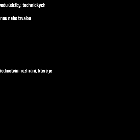
vodu údržby, technických
snou nebo trvalou
ednictvím rozhraní, které je