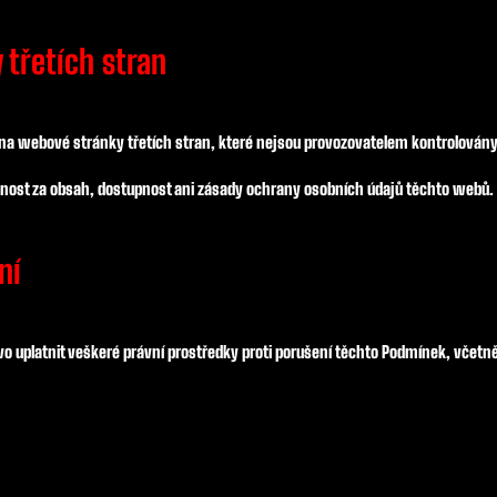
třetích stran
a webové stránky třetích stran, které nejsou provozovatelem kontrolovány
ost za obsah, dostupnost ani zásady ochrany osobních údajů těchto webů. 
ní
ávo uplatnit veškeré právní prostředky proti porušení těchto Podmínek, včet