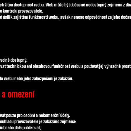
řetržitou dostupnost webu. Web může být dočasně nedostupný zejména z dů
 kontrolu provozovatele.
é úsilí k zajištění funkčnosti webu, avšak nenese odpovědnost za jeho doča
 volně dostupný.
ovat technickou ani obsahovou funkčnost webu a používat jej výhradně prostř
do webu nebo jeho zabezpečení je zakázán.
 a omezení
vat pouze pro osobní a nekomerční účely.
ouhlasu provozovatele je zakázáno zejména:
řit nebo dále publikovat,